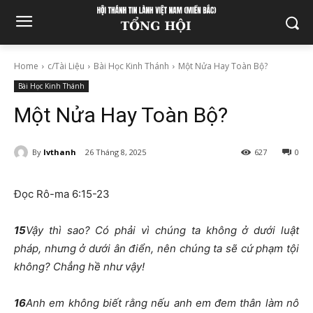
Home
c/Tài Liệu
Bài Học Kinh Thánh
Một Nửa Hay Toàn Bộ?
Bài Học Kinh Thánh
Một Nửa Hay Toàn Bộ?
By
lvthanh
26 Tháng 8, 2025
627
0
Đọc Rô-ma 6:15-23
15
Vậy thì sao? Có phải vì chúng ta không ở dưới luật
pháp, nhưng ở dưới ân điển, nên chúng ta sẽ cứ phạm tội
không? Chẳng hề như vậy!
16
Anh em không biết rằng nếu anh em đem thân làm nô