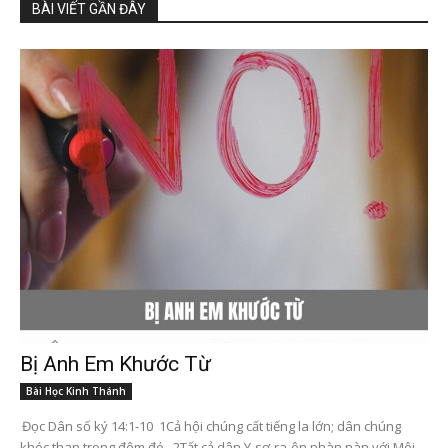
BÀI VIẾT GẦN ĐÂY
Bị Anh Em Khước Từ
Bài Học Kinh Thánh
Đọc Dân số ký 14:1-10 1Cả hội chúng cất tiếng la lớn; dân chúng
khóc than trong đêm đó, 2Tất cả dân Y-sơ-ra-ên phàn nàn với Môi-