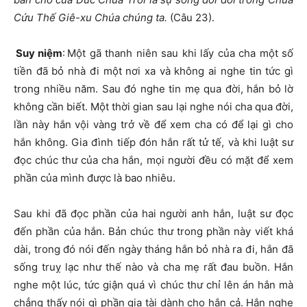
Cứu Thế Giê-xu Chúa chúng ta.
(Câu 23).
Suy niệm
: Một gã thanh niên sau khi lấy của cha một số
tiền đã bỏ nhà đi một nơi xa và không ai nghe tin tức gì
trong nhiều năm. Sau đó nghe tin mẹ qua đời, hắn bỏ lờ
không cần biết. Một thời gian sau lại nghe nói cha qua đời,
lần này hắn vội vàng trở về để xem cha có để lại gì cho
hắn không. Gia đình tiếp đón hắn rất tử tế, và khi luật sư
đọc chúc thư của cha hắn, mọi người đều có mặt để xem
phần của mình được là bao nhiêu.
Sau khi đã đọc phần của hai người anh hắn, luật sư đọc
đến phần của hắn. Bản chúc thư trong phần này viết khá
dài, trong đó nói đến ngày tháng hắn bỏ nhà ra đi, hắn đã
sống truỵ lạc như thế nào và cha mẹ rất đau buồn. Hắn
nghe một lúc, tức giận quá vì chúc thư chỉ lên án hắn mà
chẳng thấy nói gì phần gia tài dành cho hắn cả. Hắn nghe