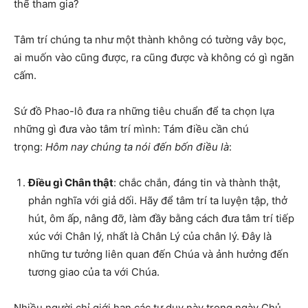
thể tham gia?
Tâm trí chúng ta như một thành không có tường vây bọc,
ai muốn vào cũng được, ra cũng được và không có gì ngăn
cấm.
Sứ đồ Phao-lô đưa ra những tiêu chuẩn để ta chọn lựa
những gì đưa vào tâm trí mình: Tám điều cần chú
trọng:
Hôm nay chúng ta nói đến bốn điều là
:
Điều gì Chân thật
: chắc chắn, đáng tin và thành thật,
phản nghĩa với giả dối. Hãy để tâm trí ta luyện tập, thở
hút, ôm ấp, nâng đỡ, làm đầy bằng cách đưa tâm trí tiếp
xúc với Chân lý, nhất là Chân Lý của chân lý. Đây là
những tư tưởng liên quan đến Chúa và ảnh hưởng đến
tương giao của ta với Chúa.
Nhiều người chỉ giới hạn các tư duy này trong ngày Chủ