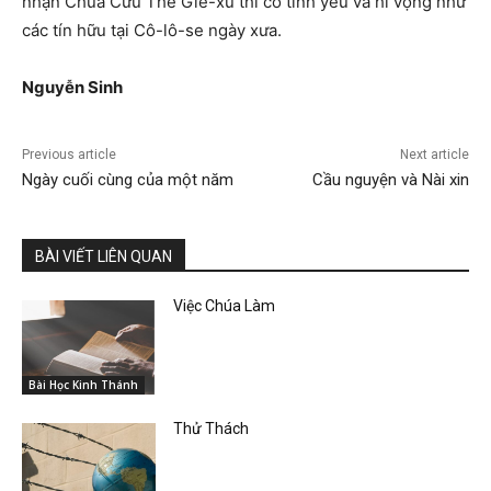
nhận Chúa Cứu Thế Giê-xu thì có tình yêu và hi vọng như
các tín hữu tại Cô-lô-se ngày xưa.
Nguyễn
Sinh
Previous article
Next article
Ngày cuối cùng của một năm
Cầu nguyện và Nài xin
BÀI VIẾT LIÊN QUAN
Việc Chúa Làm
Bài Học Kinh Thánh
Thử Thách