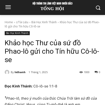
Home
c/Tài Liệu
Bài Học Kinh Thánh
Khảo học Thư của sứ đồ Phao-
lô gửi cho Tín hữu Cô-lô-se
Bài Học Kinh Thánh
Khảo học Thư của sứ đồ
Phao-lô gửi cho Tín hữu Cô-lô-
se
By
lvthanh
1 Tháng 1, 2025
1000
0
Đọc Kinh Thánh:
Cô-lô-se 1:1-8
1
Phao-lô, theo ý muốn của Đức Chúa Trời làm sứ đồ của
Đấng Christ Jêsus, cùng Ti-mô-thê là anh em,