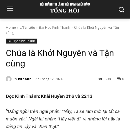
Home
c/Tài Liệu
Bài Học Kinh Thánh
Chúa là Khởi Nguyên và Tận
cùng
Bài Học Kinh Thánh
Chúa là Khởi Nguyên và Tận
cùng
By
lvthanh
27 Tháng 12, 2024
1238
0
Đọc Kinh Thánh: Khải Huyền 21:6 và 22:13
5
Đấng ngồi trên ngai phán: “Nầy, Ta sẽ làm mới lại tất cả
muôn vật.” Ngài lại phán: “Hãy viết đi, vì những lời nầy là
đáng tin cậy và chân thật.”