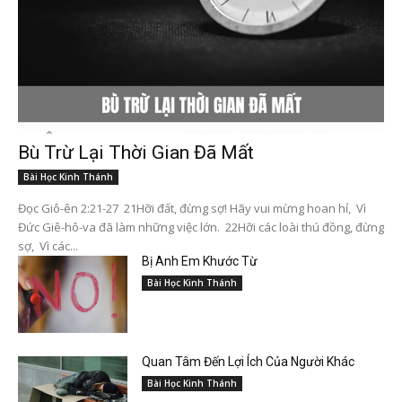
Bù Trừ Lại Thời Gian Đã Mất
Bài Học Kinh Thánh
Đọc Giô-ên 2:21-27 21Hỡi đất, đừng sợ! Hãy vui mừng hoan hỉ, Vì
Đức Giê-hô-va đã làm những việc lớn. 22Hỡi các loài thú đồng, đừng
sợ, Vì các...
Bị Anh Em Khước Từ
Bài Học Kinh Thánh
Quan Tâm Đến Lợi Ích Của Người Khác
Bài Học Kinh Thánh