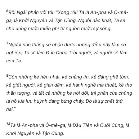
6
Rồi Ngài phán với tôi: “Xong rồi! Ta là An-pha và Ô-mê-
ga, là Khởi Nguyên và Tận Cùng. Người nào khát, Ta sẽ
cho uống nước miễn phí từ nguồn nước sự sống.
7
Người nào thắng sẽ nhận được những điều nầy làm cơ
nghiệp; Ta sẽ làm Đức Chúa Trời người, và người sẽ làm
con Ta.
8
Còn những kẻ hèn nhát, kẻ chẳng tin, kẻ đáng ghê tởm,
kẻ giết người, kẻ gian dâm, kẻ hành nghề ma thuật, kẻ thờ
thần tượng, và tất cả những kẻ nói dối, thì phần của chúng
là hồ lửa lưu huỳnh đang bừng cháy. Đó là sự chết thứ
hai.”
13
Ta là An-pha và Ô-mê-ga, là Đầu Tiên và Cuối Cùng, là
Khởi Nguyên và Tận Cùng.