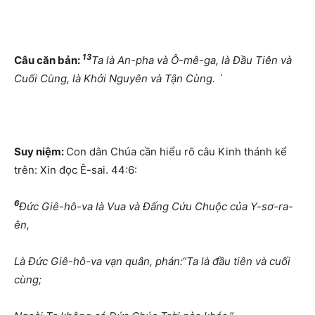
13
Câu căn bản:
Ta là An-pha và Ô-mê-ga, là Đầu Tiên và
Cuối Cùng, là Khởi Nguyên và Tận Cùng. `
Suy niệm:
Con dân Chúa cần hiểu rõ câu Kinh thánh kể
trên: Xin đọc Ê-sai. 44:6:
6
Đức Giê-hô-va là Vua và Đấng Cứu Chuộc của Y-sơ-ra-
ên,
Là Đức Giê-hô-va vạn quân, phán:“Ta là đầu tiên và cuối
cùng;