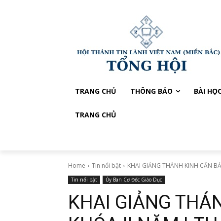
TRANG CHỦ
THÔNG BÁO
BÀI HỌ
TRANG CHỦ
Home
Tin nổi bật
KHAI GIẢNG THÁNH KINH CĂN BẢN
Tin nổi bật
Ủy Ban Cơ Đốc Giáo Dục
KHAI GIẢNG THÁ