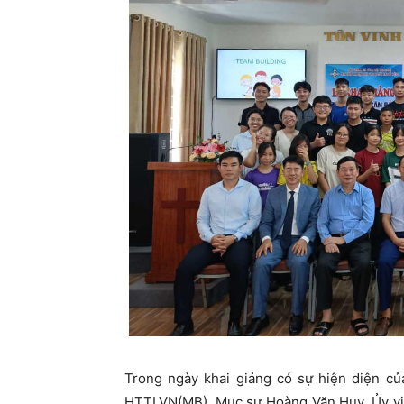
Trong ngày khai giảng có sự hiện diện củ
HTTLVN(MB), Mục sư Hoàng Văn Huy, Ủy viê