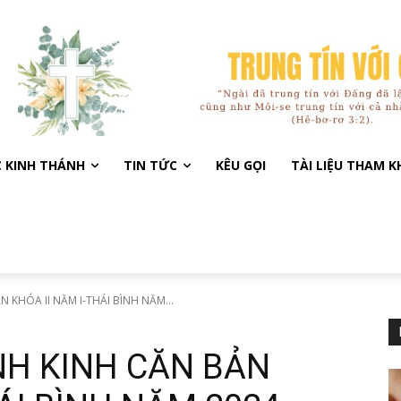
C KINH THÁNH
TIN TỨC
KÊU GỌI
TÀI LIỆU THAM 
 KHÓA II NĂM I-THÁI BÌNH NĂM...
NH KINH CĂN BẢN