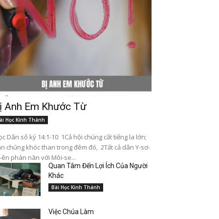
ị Anh Em Khước Từ
ài Học Kinh Thánh
c Dân số ký 14:1-10 1Cả hội chúng cất tiếng la lớn;
n chúng khóc than trong đêm đó, 2Tất cả dân Y-sơ-
-ên phàn nàn với Môi-se...
Quan Tâm Đến Lợi Ích Của Người
Khác
Bài Học Kinh Thánh
Việc Chúa Làm