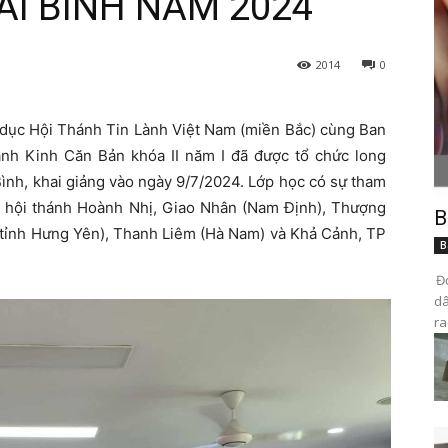
HÁI BÌNH NĂM 2024
2014
0
dục Hội Thánh Tin Lành Việt Nam (miền Bắc) cùng Ban
h Kinh Căn Bản khóa II năm I đã được tổ chức long
Bình, khai giảng vào ngày 9/7/2024. Lớp học có sự tham
ác hội thánh Hoành Nhị, Giao Nhân (Nam Định), Thượng
B
(tỉnh Hưng Yên), Thanh Liêm (Hà Nam) và Khả Cảnh, TP
B
Đọ
dâ
ra