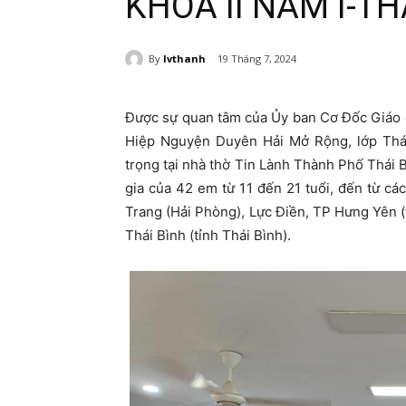
KHÓA II NĂM I-T
By
lvthanh
19 Tháng 7, 2024
Được sự quan tâm của Ủy ban Cơ Đốc Giáo 
Hiệp Nguyện Duyên Hải Mở Rộng, lớp Thán
trọng tại nhà thờ Tin Lành Thành Phố Thái 
gia của 42 em từ 11 đến 21 tuổi, đến từ c
Trang (Hải Phòng), Lực Điền, TP Hưng Yên 
Thái Bình (tỉnh Thái Bình).