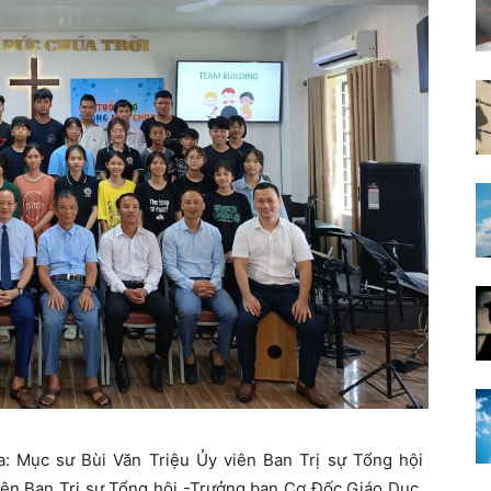
a: Mục sư Bùi Văn Triệu Ủy viên Ban Trị sự Tổng hội
n Ban Trị sự Tổng hội -Trưởng ban Cơ Đốc Giáo Dục,