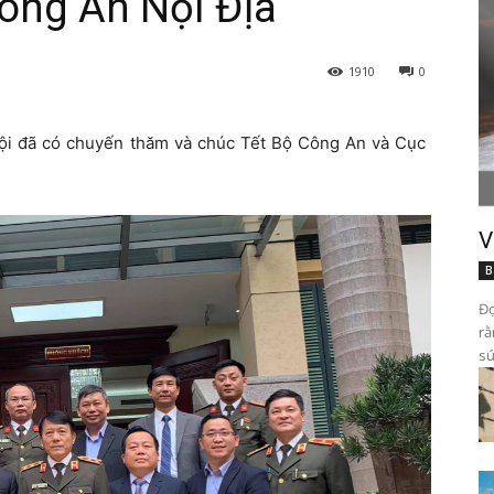
ông An Nội Địa
1910
0
ội đã có chuyến thăm và chúc Tết Bộ Công An và Cục
V
B
Đọ
rằ
sứ