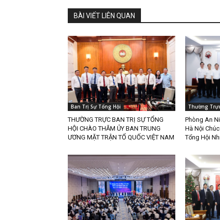
BÀI VIẾT LIÊN QUAN
Ban Trị Sự Tổng Hội
Thường Trực
THƯỜNG TRỰC BAN TRỊ SỰ TỔNG
Phòng An Ni
HỘI CHÀO THĂM ỦY BAN TRUNG
Hà Nội Chúc
ƯƠNG MẶT TRẬN TỔ QUỐC VIỆT NAM
Tổng Hội Nh