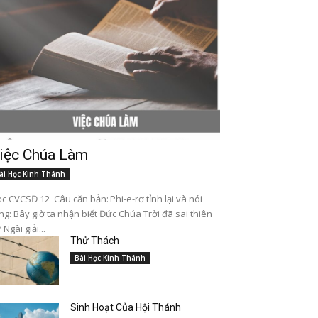
iệc Chúa Làm
ài Học Kinh Thánh
c CVCSĐ 12 Câu căn bản: Phi-e-rơ tỉnh lại và nói
ng: Bây giờ ta nhận biết Đức Chúa Trời đã sai thiên
 Ngài giải...
Thử Thách
Bài Học Kinh Thánh
Sinh Hoạt Của Hội Thánh