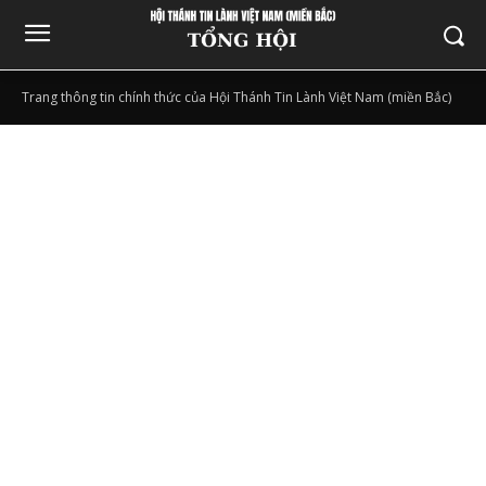
Trang thông tin chính thức của Hội Thánh Tin Lành Việt Nam (miền Bắc)