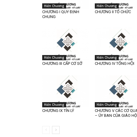
Hiến Chương
Hiến Chương
CHƯƠNG I QUY ĐỊNH
CHƯƠNG II TỔ CHỨC
CHUNG
Hiến Chương
Hiến Chương
CHƯƠNG III CẤP CƠ SỞ
CHƯƠNG IV TỔNG HỘI
Hiến Chương
Hiến Chương
CHƯƠNG IX TÍN LÝ
CHƯƠNG V CÁC CƠ QU
– ỦY BAN CỦA GIÁO HỘ