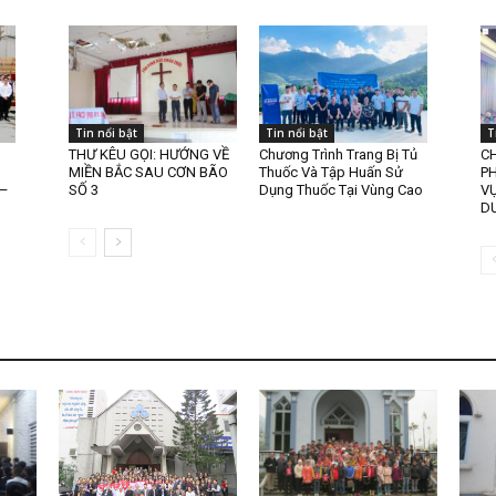
Tin nổi bật
Tin nổi bật
T
THƯ KÊU GỌI: HƯỚNG VỀ
Chương Trình Trang Bị Tủ
CH
MIỀN BẮC SAU CƠN BÃO
Thuốc Và Tập Huấn Sử
PH
 –
SỐ 3
Dụng Thuốc Tại Vùng Cao
VỰ
D