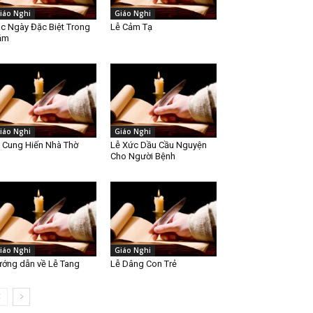
iáo Nghi
Giáo Nghi
c Ngày Đặc Biệt Trong
Lễ Cảm Tạ
ăm
iáo Nghi
Giáo Nghi
 Cung Hiến Nhà Thờ
Lễ Xức Dầu Cầu Nguyện
Cho Người Bệnh
iáo Nghi
Giáo Nghi
ớng dẫn về Lễ Tang
Lễ Dâng Con Trẻ