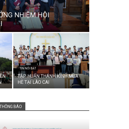
ỞNG NHIỆM HỘI
I
TIN NỔI BẬT
IÊN
TẬP HUẤN THÁNH KINH MÙA
N
HÈ TẠI LÀO CAI
THÔNG BÁO