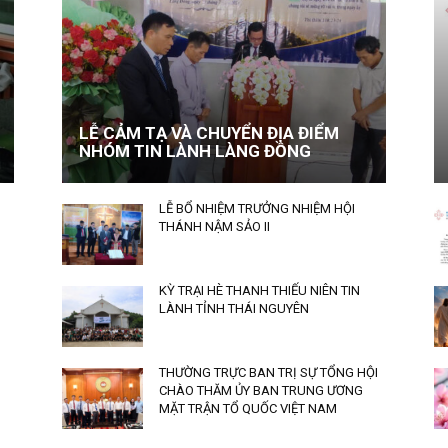
LỄ CẢM TẠ VÀ CHUYỂN ĐỊA ĐIỂM
NHÓM TIN LÀNH LÀNG ĐỒNG
LỄ BỔ NHIỆM TRƯỞNG NHIỆM HỘI
THÁNH NẬM SẢO II
KỲ TRẠI HÈ THANH THIẾU NIÊN TIN
LÀNH TỈNH THÁI NGUYÊN
THƯỜNG TRỰC BAN TRỊ SỰ TỔNG HỘI
CHÀO THĂM ỦY BAN TRUNG ƯƠNG
MẶT TRẬN TỔ QUỐC VIỆT NAM