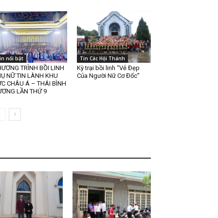
in nổi bật
Tin Các Hội Thánh
ƯƠNG TRÌNH BỒI LINH
Kỳ trại bồi linh “Vẻ Đẹp
Ụ NỮ TIN LÀNH KHU
Của Người Nữ Cơ Đốc”
C CHÂU Á – THÁI BÌNH
ƯƠNG LẦN THỨ 9