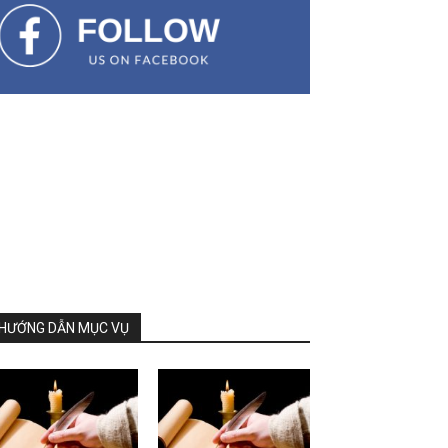
HƯỚNG DẪN MỤC VỤ