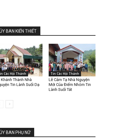
ỦY BAN KIẾN THIẾT
in Các Hội Thánh
Tin Các Hội Thánh
 Khánh Thành Nhà
Lễ Cảm Tạ Nhà Nguyện
uyện Tin Lành Suối Dạ
Mới Của Điểm Nhóm Tin
Lành Suối Tát
ỦY BAN PHỤ NỮ