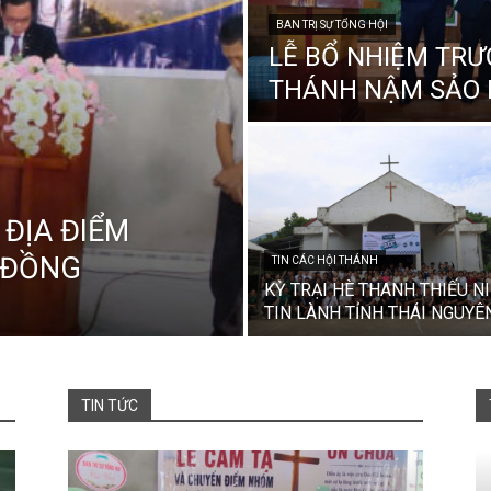
BAN TRỊ SỰ TỔNG HỘI
LỄ BỔ NHIỆM TRƯ
THÁNH NẬM SẢO I
 ĐỊA ĐIỂM
 ĐỒNG
TIN CÁC HỘI THÁNH
KỲ TRẠI HÈ THANH THIẾU N
TIN LÀNH TỈNH THÁI NGUYÊ
TIN TỨC