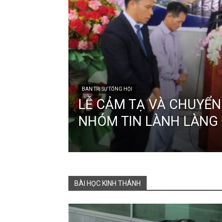
BAN TRỊ SỰ TỔNG HỘI
LỄ CẢM TẠ VÀ CHUYỂN
NHÓM TIN LÀNH LÀNG
BÀI HỌC KINH THÁNH