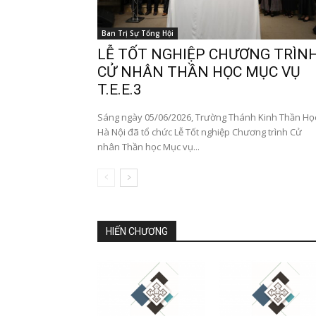
Ban Trị Sự Tổng Hội
LỄ TỐT NGHIỆP CHƯƠNG TRÌN
CỬ NHÂN THẦN HỌC MỤC VỤ
T.E.E.3
Sáng ngày 05/06/2026, Trường Thánh Kinh Thần Họ
Hà Nội đã tổ chức Lễ Tốt nghiệp Chương trình Cử
nhân Thần học Mục vụ...
HIẾN CHƯƠNG