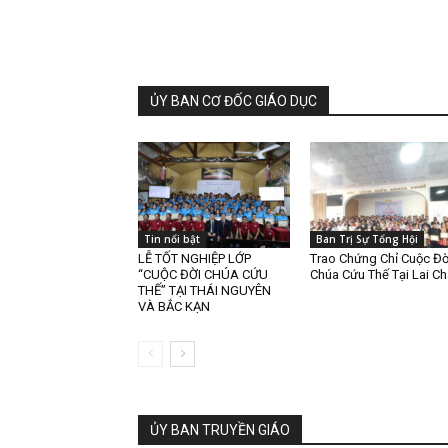
ỦY BAN CƠ ĐỐC GIÁO DỤC
Tin nổi bật
Ban Trị Sự Tổng Hội
LỄ TỐT NGHIỆP LỚP
Trao Chứng Chỉ Cuộc Đờ
“CUỘC ĐỜI CHÚA CỨU
Chúa Cứu Thế Tại Lai C
THẾ” TẠI THÁI NGUYÊN
VÀ BẮC KẠN
ỦY BAN TRUYỀN GIÁO