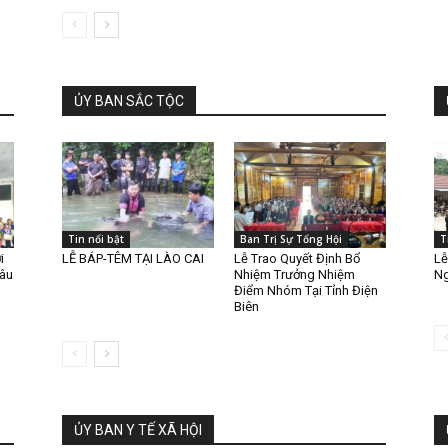
ỦY BAN SẮC TỘC
Tin nổi bật
Ban Trị Sự Tổng Hội
T
i
LỄ BÁP-TÊM TẠI LÀO CAI
Lễ Trao Quyết Định Bổ
Lễ
hâu
Nhiệm Trưởng Nhiệm
Ng
Điểm Nhóm Tại Tỉnh Điện
Biên
ỦY BAN Y TẾ XÃ HỘI