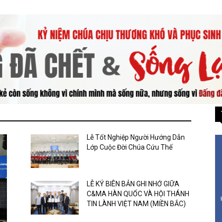
Lễ Tốt Nghiệp Người Hướng Dẫn
Lớp Cuộc Đời Chúa Cứu Thế
LỄ KÝ BIÊN BẢN GHI NHỚ GIỮA
C&MA HÀN QUỐC VÀ HỘI THÁNH
TIN LÀNH VIỆT NAM (MIỀN BẮC)