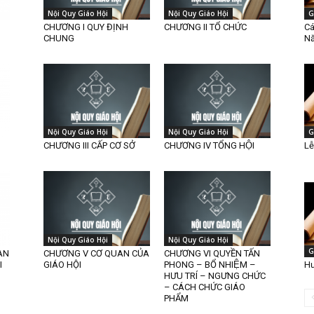
Nội Quy Giáo Hội
Nội Quy Giáo Hội
G
CHƯƠNG I QUY ĐỊNH
CHƯƠNG II TỔ CHỨC
Cá
CHUNG
N
Nội Quy Giáo Hội
Nội Quy Giáo Hội
G
CHƯƠNG III CẤP CƠ SỞ
CHƯƠNG IV TỔNG HỘI
Lễ
Nội Quy Giáo Hội
Nội Quy Giáo Hội
G
AN
CHƯƠNG V CƠ QUAN CỦA
CHƯƠNG VI QUYỀN TẤN
I
GIÁO HỘI
PHONG – BỔ NHIỆM –
Hư
HƯU TRÍ – NGƯNG CHỨC
– CÁCH CHỨC GIÁO
PHẨM