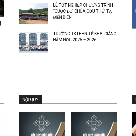
LỄ TỐT NGHIỆP CHƯƠNG TRÌNH
“CUỘC ĐỜI CHÚA CỨU THẾ” TẠI
ĐIỆN BIÊN
H
TRƯỜNG TKTHHN: LỄ KHAI GIẢNG
NĂM HỌC 2025 – 2026
c
NỘI QUY