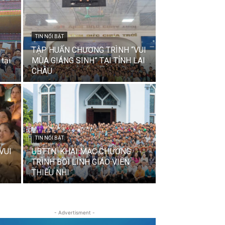
TIN NỔI BẬT
TẬP HUẤN CHƯƠNG TRÌNH “VUI
tại
MÙA GIÁNG SINH” TẠI TỈNH LAI
CHÂU
TIN NỔI BẬT
VUI
UBTTN: KHAI MẠC CHƯƠNG
TRÌNH BỒI LINH GIÁO VIÊN
THIẾU NHI
- Advertisment -