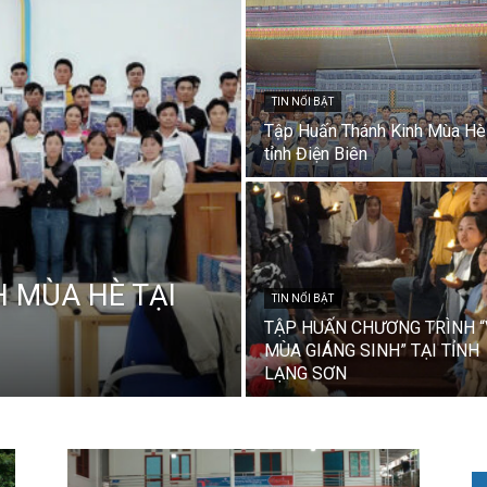
TIN NỔI BẬT
Tập Huấn Thánh Kinh Mùa Hè 
tỉnh Điện Biên
 MÙA HÈ TẠI
TIN NỔI BẬT
TẬP HUẤN CHƯƠNG TRÌNH “
MÙA GIÁNG SINH” TẠI TỈNH
LẠNG SƠN