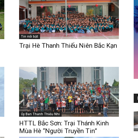
Tin nổi bật
Trại Hè Thanh Thiếu Niên Bắc Kạn
Ủy Ban Thanh Thiếu Nhi
HTTL Bắc Sơn: Trại Thánh Kinh
Mùa Hè “Người Truyền Tin”