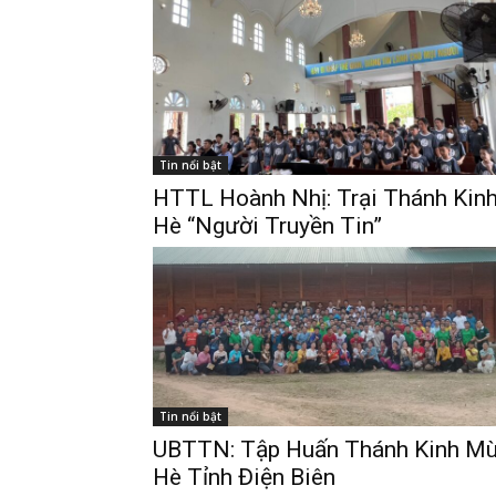
Tin nổi bật
HTTL Hoành Nhị: Trại Thánh Kin
Hè “Người Truyền Tin”
Tin nổi bật
UBTTN: Tập Huấn Thánh Kinh M
Hè Tỉnh Điện Biên