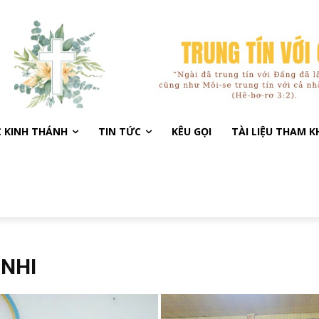
C KINH THÁNH
TIN TỨC
KÊU GỌI
TÀI LIỆU THAM 
 NHI