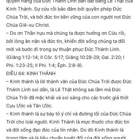
quyền năng của Đức Thánh Linh dẫn dắt bằng Lẽ Thật của
Kinh Thánh. Sự cứu rỗi bảo đảm bởi quyền phép Đức
Chúa Trời, và bởi đức tin bền vững của con người nơi Đức
Chúa Giê-xu Christ.
– Do ơn Thần hựu mà chúng ta được hưởng ơn Cứu rỗi,
bởi lòng ăn năn và đức tin, khiến đời sống chúng ta đổi
mới và bước đi trong sự thuận phục Đức Thánh Linh.
(Giăng 1:12-14; II Côr. 5:17; Giăng 10:28-29; Gal. 2:20; I
Phi. 1:23-25; II Phi. 1:4; Êph. 2:8-9).
ĐIỀU 64: KINH THÁNH
– Kinh thánh là lời thành văn của Đức Chúa Trời được Đức
Thánh Linh soi dẫn, là Lẽ Thật không sai lầm mà Đức
Chúa Trời đã mặc khải và soi sáng cho các trước giả thời
Cựu Ước và Tân Ước.
– Kinh thánh là sự bày tỏ ý chỉ và đường lối của Đức Chúa
Trời cho loài người. Kinh Thánh là mực thước cho đức tin
và đời sống đạo đức của tín nhân. Do đó Kinh thánh là
trọng tâm và là tiêu chuẩn tuyệt đối của đời sống người