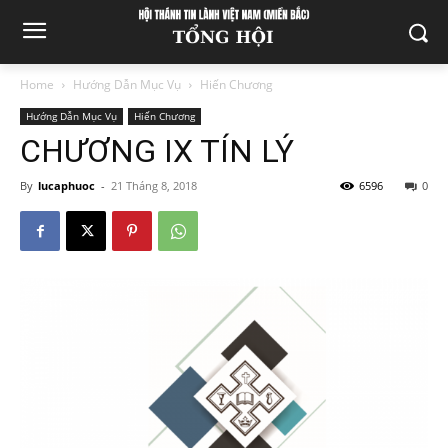
Home
Hướng Dẫn Mục Vụ
Hiến Chương
Hướng Dẫn Mục Vụ
Hiến Chương
CHƯƠNG IX TÍN LÝ
By
lucaphuoc
-
21 Tháng 8, 2018
6596
0