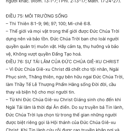
người khác. (Rôm. 13:1-7; I Phi. 2:13-17; Math. 17:24-27).
ĐIỀU 75: MÔI TRƯỜNG SỐNG
– Thi Thiên 8:1-9; 96; 97; 100; Mi-chê 6:8.
– Thế giới và mọi vật trong thế giới được Đức Chúa Trời
dựng nên và bảo tồn. Đức Chúa Trời ban cho loài người
quyền quản trị muôn vật. Hãy cảm tạ, thụ hưởng và bảo
vệ, Không vượt quyền Đấng Tạo hoá.
ĐIỀU 76: SỰ TÁI LÂM CỦA ĐỨC CHÚA GIÊ-XU CHRIST
– Vì Đức Chúa Giê-xu Christ đã chết cho tội nhân, Ngài
Phục sinh, Thăng thiên, ngự bên hữu ngai Đức Chúa Trời,
làm Thầy Tế Lễ Thượng Phẩm Hằng sống Đời đời, cầu
thay và biện hộ cho mọi người tin.
– Từ khi Đức Chúa Giê-xu Christ Giáng sinh cho đến khi
Ngài Tái lâm là thời đại Ân điển. Do sự truyền bá Tin lành,
Đức Chúa Trời lựa chọn từ trong thế gian những người
được biệt riêng gọi là Hội thánh của Đức Chúa Giê-xu
Christ. Khi Tin lành cứu rỗi được rao truyền khắp nơi và