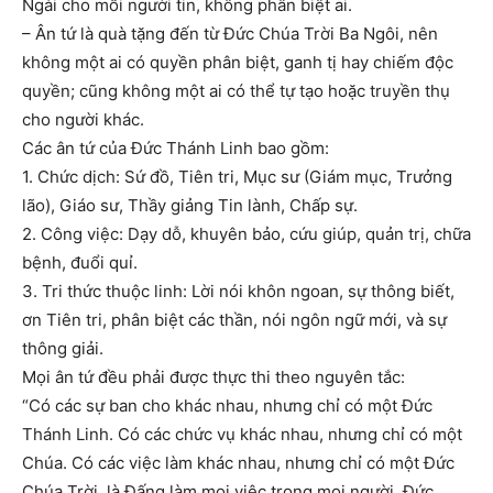
Ngài cho mỗi người tin, không phân biệt ai.
– Ân tứ là quà tặng đến từ Đức Chúa Trời Ba Ngôi, nên
không một ai có quyền phân biệt, ganh tị hay chiếm độc
quyền; cũng không một ai có thể tự tạo hoặc truyền thụ
cho người khác.
Các ân tứ của Đức Thánh Linh bao gồm:
1. Chức dịch: Sứ đồ, Tiên tri, Mục sư (Giám mục, Trưởng
lão), Giáo sư, Thầy giảng Tin lành, Chấp sự.
2. Công việc: Dạy dỗ, khuyên bảo, cứu giúp, quản trị, chữa
bệnh, đuổi quỉ.
3. Tri thức thuộc linh: Lời nói khôn ngoan, sự thông biết,
ơn Tiên tri, phân biệt các thần, nói ngôn ngữ mới, và sự
thông giải.
Mọi ân tứ đều phải được thực thi theo nguyên tắc:
“Có các sự ban cho khác nhau, nhưng chỉ có một Ðức
Thánh Linh. Có các chức vụ khác nhau, nhưng chỉ có một
Chúa. Có các việc làm khác nhau, nhưng chỉ có một Ðức
Chúa Trời, là Ðấng làm mọi việc trong mọi người. Ðức