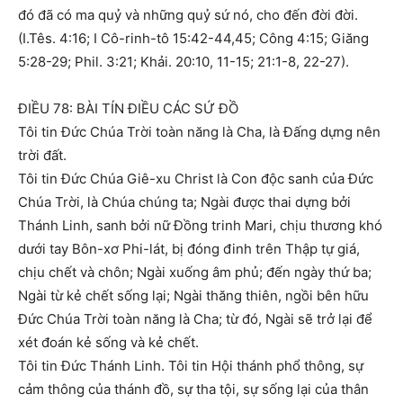
đó đã có ma quỷ và những quỷ sứ nó, cho đến đời đời.
(I.Tês. 4:16; I Cô-rinh-tô 15:42-44,45; Công 4:15; Giăng
5:28-29; Phil. 3:21; Khải. 20:10, 11-15; 21:1-8, 22-27).
ĐIỀU 78: BÀI TÍN ĐIỀU CÁC SỨ ĐỒ
Tôi tin Đức Chúa Trời toàn năng là Cha, là Đấng dựng nên
trời đất.
Tôi tin Đức Chúa Giê-xu Christ là Con độc sanh của Đức
Chúa Trời, là Chúa chúng ta; Ngài được thai dựng bởi
Thánh Linh, sanh bởi nữ Đồng trinh Mari, chịu thương khó
dưới tay Bôn-xơ Phi-lát, bị đóng đinh trên Thập tự giá,
chịu chết và chôn; Ngài xuống âm phủ; đến ngày thứ ba;
Ngài từ kẻ chết sống lại; Ngài thăng thiên, ngồi bên hữu
Đức Chúa Trời toàn năng là Cha; từ đó, Ngài sẽ trở lại để
xét đoán kẻ sống và kẻ chết.
Tôi tin Đức Thánh Linh. Tôi tin Hội thánh phổ thông, sự
cảm thông của thánh đồ, sự tha tội, sự sống lại của thân