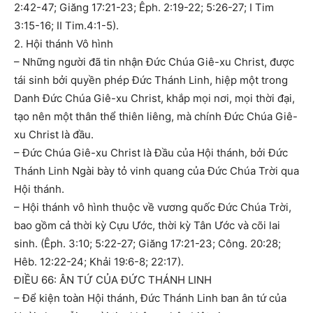
2:42-47; Giăng 17:21-23; Êph. 2:19-22; 5:26-27; I Tim
3:15-16; II Tim.4:1-5).
2. Hội thánh Vô hình
– Những người đã tin nhận Đức Chúa Giê-xu Christ, được
tái sinh bởi quyền phép Đức Thánh Linh, hiệp một trong
Danh Đức Chúa Giê-xu Christ, khắp mọi nơi, mọi thời đại,
tạo nên một thân thể thiên liêng, mà chính Đức Chúa Giê-
xu Christ là đầu.
– Đức Chúa Giê-xu Christ là Đầu của Hội thánh, bởi Đức
Thánh Linh Ngài bày tỏ vinh quang của Đức Chúa Trời qua
Hội thánh.
– Hội thánh vô hình thuộc về vương quốc Đức Chúa Trời,
bao gồm cả thời kỳ Cựu Ước, thời kỳ Tân Ước và cõi lai
sinh. (Êph. 3:10; 5:22-27; Giăng 17:21-23; Công. 20:28;
Hêb. 12:22-24; Khải 19:6-8; 22:17).
ĐIỀU 66: ÂN TỨ CỦA ĐỨC THÁNH LINH
– Để kiện toàn Hội thánh, Đức Thánh Linh ban ân tứ của