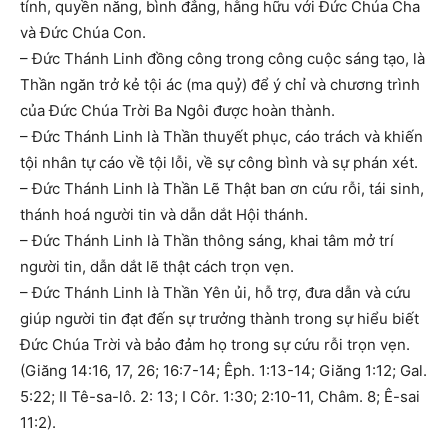
tính, quyền năng, bình đẳng, hằng hữu với Đức Chúa Cha
và Đức Chúa Con.
– Đức Thánh Linh đồng công trong công cuộc sáng tạo, là
Thần ngăn trở kẻ tội ác (ma quỷ) để ý chỉ và chương trình
của Đức Chúa Trời Ba Ngôi được hoàn thành.
– Đức Thánh Linh là Thần thuyết phục, cáo trách và khiến
tội nhân tự cáo về tội lỗi, về sự công bình và sự phán xét.
– Đức Thánh Linh là Thần Lẽ Thật ban ơn cứu rỗi, tái sinh,
thánh hoá người tin và dẫn dắt Hội thánh.
– Đức Thánh Linh là Thần thông sáng, khai tâm mở trí
người tin, dẫn dắt lẽ thật cách trọn vẹn.
– Đức Thánh Linh là Thần Yên ủi, hỗ trợ, đưa dẫn và cứu
giúp người tin đạt đến sự trưởng thành trong sự hiểu biết
Đức Chúa Trời và bảo đảm họ trong sự cứu rỗi trọn vẹn.
(Giăng 14:16, 17, 26; 16:7-14; Êph. 1:13-14; Giăng 1:12; Gal.
5:22; II Tê-sa-lô. 2: 13; I Côr. 1:30; 2:10-11, Châm. 8; Ê-sai
11:2).