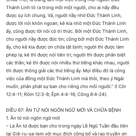
Thánh Linh tỏ ra trong mỗi một người, cho ai nấy đều
được sự ích chung. Vả, người nầy nhờ Ðức Thánh Linh,
được lời nói khôn ngoan; kẻ kia nhờ một Ðức Thánh Linh
ấy, cũng được lời nói có tri thức. Bởi một Ðức Thánh Linh,
cho người nầy được đức tin; cũng bởi một Ðức Thánh Linh
ấy, cho kẻ kia được ơn chữa tật bịnh; người thì được làm
phép lạ; kẻ thì được nói tiên tri; người thì được phân biệt
các thần; kẻ thì được nói nhiều thứ tiếng khác nhau, người
thì được thông giải các thứ tiếng ấy. Mọi điều đó là công
việc của đồng một Ðức Thánh Linh mà thôi, theo ý Ngài
muốn, phân phát sự ban cho riêng cho mỗi người.” (I Côr
12:4-11; Rôm 12:3-8; Êph 4:4-16; Công 8:4-24).
ĐIỀU 67: ÂN TỨ NÓI NGÔN NGỮ MỚI VÀ CHỮA BỆNH
1. Ân tứ nói ngôn ngữ mới
– Là Ân tứ được ban cho trong ngày Lễ Ngũ Tuần đầu tiên
tại Giê-ru-sa-lem với mục đích công bố và rao truyền ơn