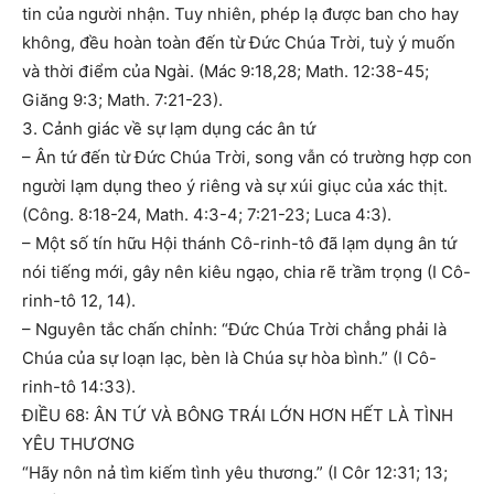
tin của người nhận. Tuy nhiên, phép lạ được ban cho hay
không, đều hoàn toàn đến từ Đức Chúa Trời, tuỳ ý muốn
và thời điểm của Ngài. (Mác 9:18,28; Math. 12:38-45;
Giăng 9:3; Math. 7:21-23).
3. Cảnh giác về sự lạm dụng các ân tứ
– Ân tứ đến từ Đức Chúa Trời, song vẫn có trường hợp con
người lạm dụng theo ý riêng và sự xúi giục của xác thịt.
(Công. 8:18-24, Math. 4:3-4; 7:21-23; Luca 4:3).
– Một số tín hữu Hội thánh Cô-rinh-tô đã lạm dụng ân tứ
nói tiếng mới, gây nên kiêu ngạo, chia rẽ trầm trọng (I Cô-
rinh-tô 12, 14).
– Nguyên tắc chấn chỉnh: “Ðức Chúa Trời chẳng phải là
Chúa của sự loạn lạc, bèn là Chúa sự hòa bình.” (I Cô-
rinh-tô 14:33).
ĐIỀU 68: ÂN TỨ VÀ BÔNG TRÁI LỚN HƠN HẾT LÀ TÌNH
YÊU THƯƠNG
“Hãy nôn nả tìm kiếm tình yêu thương.” (I Côr 12:31; 13;