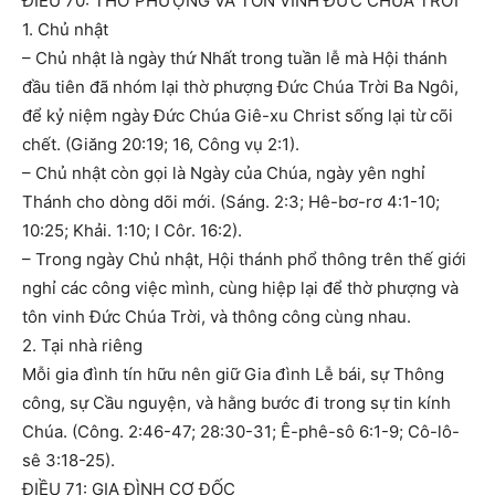
ĐIỀU 70: THỜ PHƯỢNG VÀ TÔN VINH ĐỨC CHÚA TRỜI
1. Chủ nhật
– Chủ nhật là ngày thứ Nhất trong tuần lễ mà Hội thánh
đầu tiên đã nhóm lại thờ phượng Đức Chúa Trời Ba Ngôi,
để kỷ niệm ngày Đức Chúa Giê-xu Christ sống lại từ cõi
chết. (Giăng 20:19; 16, Công vụ 2:1).
– Chủ nhật còn gọi là Ngày của Chúa, ngày yên nghỉ
Thánh cho dòng dõi mới. (Sáng. 2:3; Hê-bơ-rơ 4:1-10;
10:25; Khải. 1:10; I Côr. 16:2).
– Trong ngày Chủ nhật, Hội thánh phổ thông trên thế giới
nghỉ các công việc mình, cùng hiệp lại để thờ phượng và
tôn vinh Đức Chúa Trời, và thông công cùng nhau.
2. Tại nhà riêng
Mỗi gia đình tín hữu nên giữ Gia đình Lễ bái, sự Thông
công, sự Cầu nguyện, và hằng bước đi trong sự tin kính
Chúa. (Công. 2:46-47; 28:30-31; Ê-phê-sô 6:1-9; Cô-lô-
sê 3:18-25).
ĐIỀU 71: GIA ĐÌNH CƠ ĐỐC