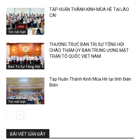
TẬP HUẤN THÁNH KINH MÙA HÈ TẠI LÀO
CAI
Tin nổi bật
THƯỜNG TRỰC BAN TRỊ SỰ TỔNG HỘI
CHÀO THĂM ỦY BAN TRUNG ƯƠNG MẶT
TRẬN TỔ QUỐC VIỆT NAM
Ban Trị Sự Tổng Hội
Tập Huấn Thánh Kinh Mùa Hè tại tỉnh Điện
Biên
Tin nổi bật
BÀI VIẾT GẦN ĐÂY