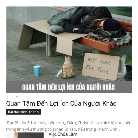
Quan Tâm Đến Lợi Ích Của Người Khác
Bài Học Kinh Thánh
Đọc Phi-líp 2:1-4 1Vậy, nếu trong Đấng Christ có sự khích lệ nào, nếu
trong tình yêu thương có sự an ủi nào, nếu trong Thánh Linh...
Việc Chúa Làm