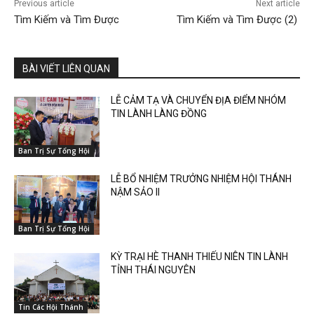
Previous article
Next article
Tìm Kiếm và Tìm Được
Tìm Kiếm và Tìm Được (2)
BÀI VIẾT LIÊN QUAN
LỄ CẢM TẠ VÀ CHUYỂN ĐỊA ĐIỂM NHÓM
TIN LÀNH LÀNG ĐỒNG
Ban Trị Sự Tổng Hội
LỄ BỔ NHIỆM TRƯỞNG NHIỆM HỘI THÁNH
NẬM SẢO II
Ban Trị Sự Tổng Hội
KỲ TRẠI HÈ THANH THIẾU NIÊN TIN LÀNH
TỈNH THÁI NGUYÊN
Tin Các Hội Thánh