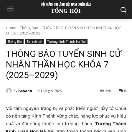
Home
Thông Báo
THÔNG BÁO TUYỂN SINH CỬ NHÂN THẦN HỌC
KHÓA 7 (2025–2029)
Thông Báo
Tin nổi bật
Trường Kinh Thánh Hà Nội
THÔNG BÁO TUYỂN SINH CỬ
NHÂN THẦN HỌC KHÓA 7
(2025–2029)
By
lvthanh
15 Tháng 5, 2025
3661
0
Với tâm nguyện trang bị và phát triển người đầy tớ Chúa
có nền tảng Kinh Thánh vững chắc, năng lực phục vụ hiệu
quả và đời sống thuộc linh trưởng thành,
Trường Thánh
Kinh Thần Học Hà Nội
trân trọng thông báo tuyển sinh