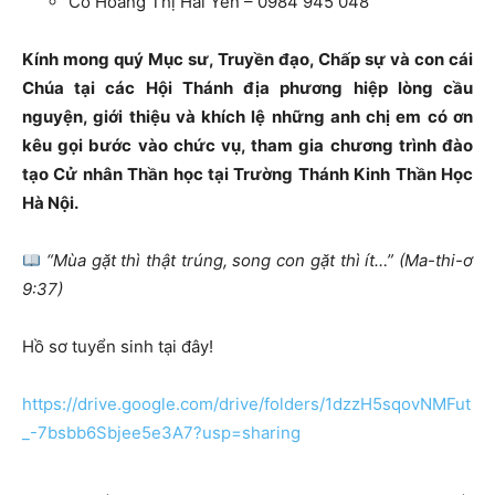
Cô Hoàng Thị Hải Yến – 0984 945 048
Kính mong quý Mục sư, Truyền đạo, Chấp sự và con cái
Chúa tại các Hội Thánh địa phương hiệp lòng cầu
nguyện, giới thiệu và khích lệ những anh chị em có ơn
kêu gọi bước vào chức vụ, tham gia chương trình đào
tạo Cử nhân Thần học tại Trường Thánh Kinh Thần Học
Hà Nội.
“Mùa gặt thì thật trúng, song con gặt thì ít…” (Ma-thi-ơ
9:37)
Hồ sơ tuyển sinh tại đây!
https://drive.google.com/drive/folders/1dzzH5sqovNMFut
_-7bsbb6Sbjee5e3A7?usp=sharing