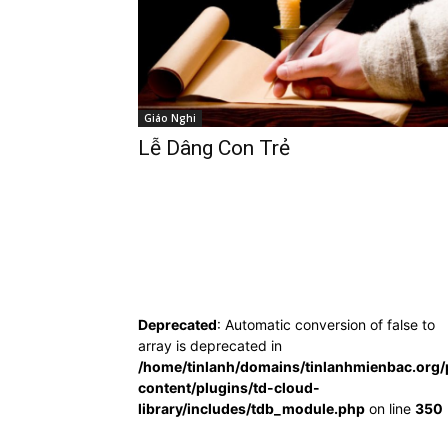
Giáo Nghi
Lễ Dâng Con Trẻ
Deprecated
: Automatic conversion of false to
array is deprecated in
/home/tinlanh/domains/tinlanhmienbac.org/
content/plugins/td-cloud-
library/includes/tdb_module.php
on line
350