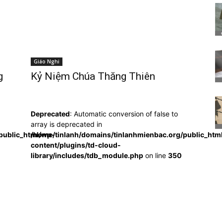
Giáo Nghi
g
Kỷ Niệm Chúa Thăng Thiên
Deprecated
: Automatic conversion of false to
array is deprecated in
public_html/wp-
/home/tinlanh/domains/tinlanhmienbac.org/public_htm
content/plugins/td-cloud-
library/includes/tdb_module.php
on line
350