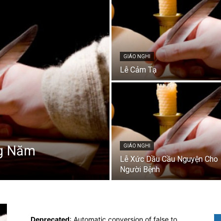
GIÁO NGHI
Lễ Cảm Tạ
ng Năm
GIÁO NGHI
Lễ Xức Dầu Cầu Nguyện Cho
Người Bệnh
Deprecated
: Automatic conversion of false to