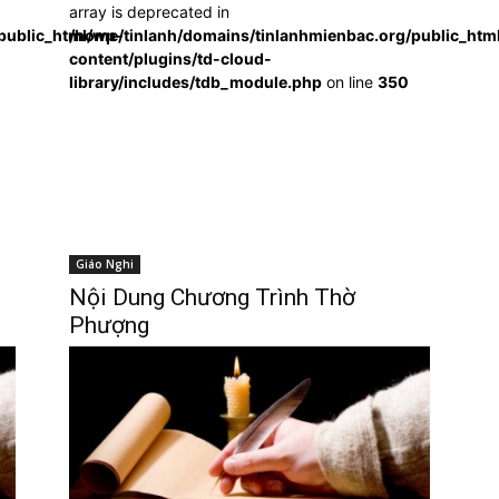
array is deprecated in
public_html/wp-
/home/tinlanh/domains/tinlanhmienbac.org/public_htm
content/plugins/td-cloud-
library/includes/tdb_module.php
on line
350
Giáo Nghi
Nội Dung Chương Trình Thờ
Phượng