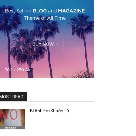
l/wp-
MOST READ
Bị Anh Em Khước Từ
l/wp-