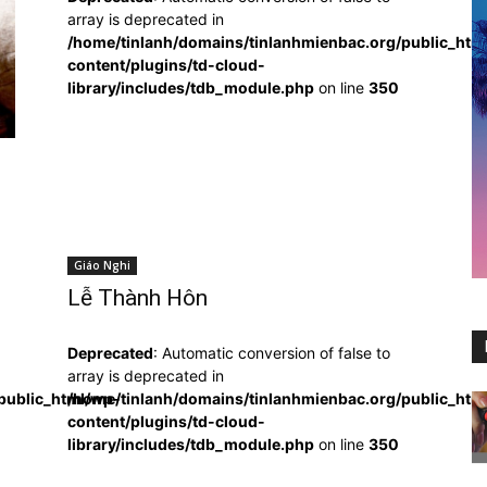
array is deprecated in
/home/tinlanh/domains/tinlanhmienbac.org/public_htm
content/plugins/td-cloud-
library/includes/tdb_module.php
on line
350
Giáo Nghi
Lễ Thành Hôn
Deprecated
: Automatic conversion of false to
array is deprecated in
public_html/wp-
/home/tinlanh/domains/tinlanhmienbac.org/public_htm
content/plugins/td-cloud-
library/includes/tdb_module.php
on line
350