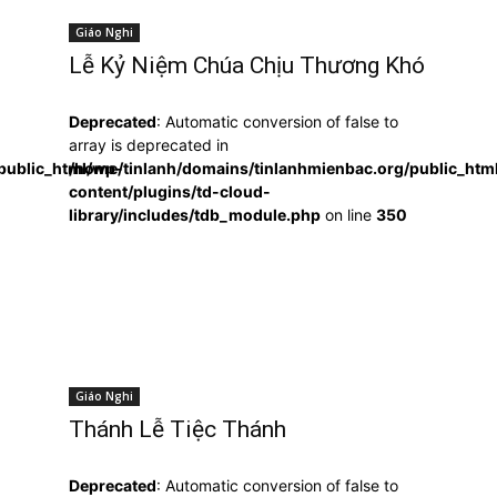
Giáo Nghi
Lễ Kỷ Niệm Chúa Chịu Thương Khó
Deprecated
: Automatic conversion of false to
array is deprecated in
public_html/wp-
/home/tinlanh/domains/tinlanhmienbac.org/public_htm
content/plugins/td-cloud-
library/includes/tdb_module.php
on line
350
Giáo Nghi
Thánh Lễ Tiệc Thánh
Deprecated
: Automatic conversion of false to