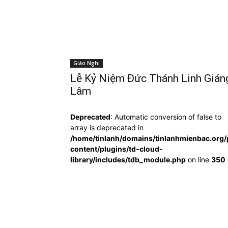
Giáo Nghi
Lễ Kỷ Niệm Đức Thánh Linh Gián
Lâm
Deprecated
: Automatic conversion of false to
array is deprecated in
/home/tinlanh/domains/tinlanhmienbac.org/
content/plugins/td-cloud-
library/includes/tdb_module.php
on line
350