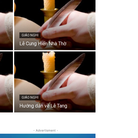
GIÁO NGHI
Lễ Cung Hiến Nhà Thờ
GIÁO NGHI
Hướng dẫn về Lễ Tang
- Advertisment -