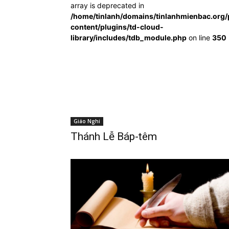
array is deprecated in
/home/tinlanh/domains/tinlanhmienbac.org/
content/plugins/td-cloud-
library/includes/tdb_module.php
on line
350
Giáo Nghi
Thánh Lễ Báp-têm