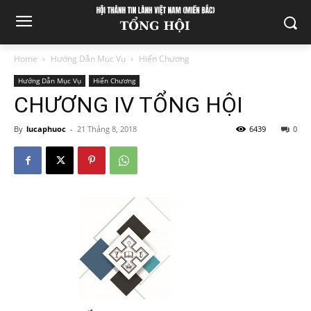
Home
Hướng Dẫn Mục Vụ
Hiến Chương
Hướng Dẫn Mục Vụ
Hiến Chương
CHƯƠNG IV TỔNG HỘI
By
lucaphuoc
-
21 Tháng 8, 2018
6439
0