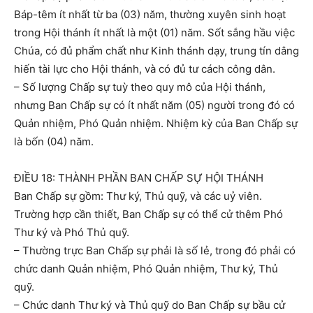
Báp-têm ít nhất từ ba (03) năm, thường xuyên sinh hoạt
trong Hội thánh ít nhất là một (01) năm. Sốt sắng hầu việc
Chúa, có đủ phẩm chất như Kinh thánh dạy, trung tín dâng
hiến tài lực cho Hội thánh, và có đủ tư cách công dân.
– Số lượng Chấp sự tuỳ theo quy mô của Hội thánh,
nhưng Ban Chấp sự có ít nhất năm (05) người trong đó có
Quản nhiệm, Phó Quản nhiệm. Nhiệm kỳ của Ban Chấp sự
là bốn (04) năm.
ĐIỀU 18: THÀNH PHẦN BAN CHẤP SỰ HỘI THÁNH
Ban Chấp sự gồm: Thư ký, Thủ quỹ, và các uỷ viên.
Trường hợp cần thiết, Ban Chấp sự có thể cử thêm Phó
Thư ký và Phó Thủ quỹ.
– Thường trực Ban Chấp sự phải là số lẻ, trong đó phải có
chức danh Quản nhiệm, Phó Quản nhiệm, Thư ký, Thủ
quỹ.
– Chức danh Thư ký và Thủ quỹ do Ban Chấp sự bầu cử