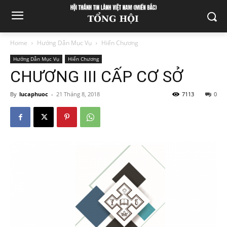
Home
Hướng Dẫn Mục Vụ
Hiến Chương
Hướng Dẫn Mục Vụ
Hiến Chương
CHƯƠNG III CẤP CƠ SỞ
By
lucaphuoc
-
21 Tháng 8, 2018
7113
0