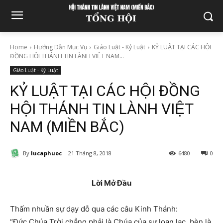
Home
Hướng Dẫn Mục Vụ
Giáo Luật - Kỷ Luật
KỶ LUẬT TẠI CÁC HỘI
ĐỒNG HỘI THÁNH TIN LÀNH VIỆT NAM...
Giáo Luật - Kỷ Luật
KỶ LUẬT TẠI CÁC HỘI ĐỒNG
HỘI THÁNH TIN LÀNH VIỆT
NAM (MIỀN BẮC)
By
lucaphuoc
21 Tháng 8, 2018
6480
0
Lời Mở Đầu
Thấm nhuần sự dạy dỗ qua các câu Kinh Thánh:
“Ðức Chúa Trời chẳng phải là Chúa của sự loạn lạc, bèn là