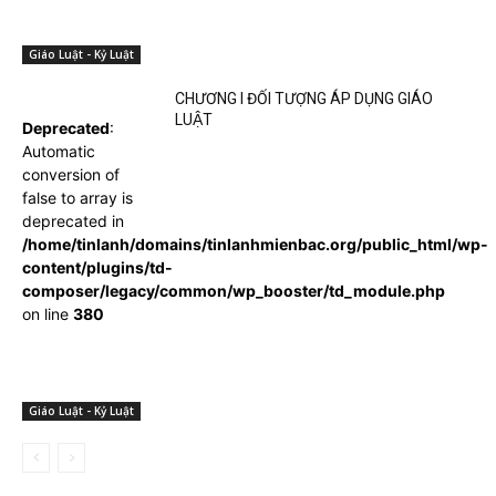
Giáo Luật - Kỷ Luật
CHƯƠNG I ĐỐI TƯỢNG ÁP DỤNG GIÁO
LUẬT
Deprecated
:
Automatic
conversion of
false to array is
deprecated in
/home/tinlanh/domains/tinlanhmienbac.org/public_html/wp-
content/plugins/td-
composer/legacy/common/wp_booster/td_module.php
on line
380
Giáo Luật - Kỷ Luật