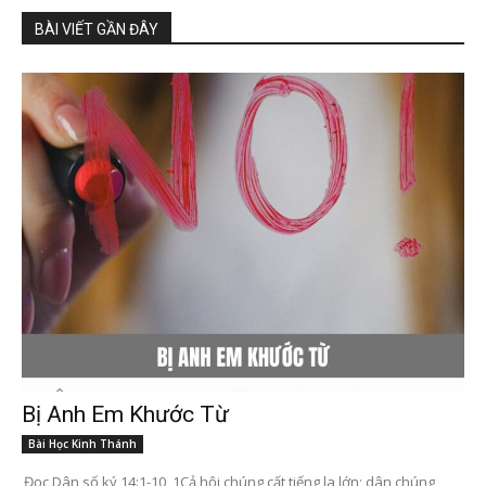
BÀI VIẾT GẦN ĐÂY
Bị Anh Em Khước Từ
Bài Học Kinh Thánh
Đọc Dân số ký 14:1-10 1Cả hội chúng cất tiếng la lớn; dân chúng