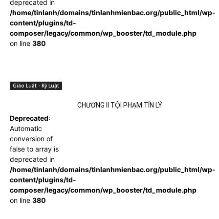
deprecated in
/home/tinlanh/domains/tinlanhmienbac.org/public_html/wp-
content/plugins/td-
composer/legacy/common/wp_booster/td_module.php
on line
380
Giáo Luật - Kỷ Luật
CHƯƠNG II TỘI PHẠM TÍN LÝ
Deprecated
:
Automatic
conversion of
false to array is
deprecated in
/home/tinlanh/domains/tinlanhmienbac.org/public_html/wp-
content/plugins/td-
composer/legacy/common/wp_booster/td_module.php
on line
380