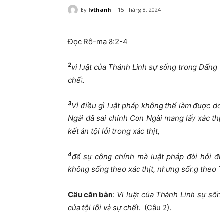
By
lvthanh
15 Tháng 8, 2024
Đọc Rô-ma 8:2-4
2
vì luật của Thánh Linh sự sống trong Đấng C
chết.
3
Vì điều gì luật pháp không thể làm được do
Ngài đã sai chính Con Ngài mang lấy xác thịt 
kết án tội lỗi trong xác thịt,
4
để sự công chính mà luật pháp đòi hỏi đ
không sống theo xác thịt, nhưng sống theo 
Câu căn bản
:
Vì luật của Thánh Linh sự sốn
của tội lỗi và sự chết
. (Câu 2).