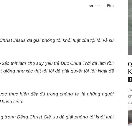
882
0
hrist Jêsus đã giải phóng tôi khỏi luật của tội lỗi và sự
 xác thịt làm cho suy yếu thì Đức Chúa Trời đã làm rồi:
Q
giống như xác thịt tội lỗi để giải quyết tội lỗi; Ngài đã
K
B
Đọ
ược thực hiện đầy đủ trong chúng ta, là những người
kh
Thánh Linh.
nà
g trong Đấng Christ Giê-xu đã giải phóng tôi khỏi luật