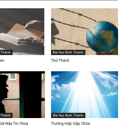
h Thánh
Bài Học Kinh Thánh
Làm
Thử Thách
h Thánh
Bài Học Kinh Thánh
Cọt-Nây Tin Chúa
Trường Hợp Gặp Chúa