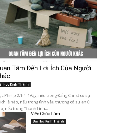
uan Tâm Đến Lợi Ích Của Người
hác
ài Học Kinh Thánh
c Phi-líp 2:1-4 1Vậy, nếu trong Đấng Christ có sự
ích lệ nào, nếu trong tình yêu thương có sự an ủi
o, nếu trong Thánh Linh...
Việc Chúa Làm
Bài Học Kinh Thánh