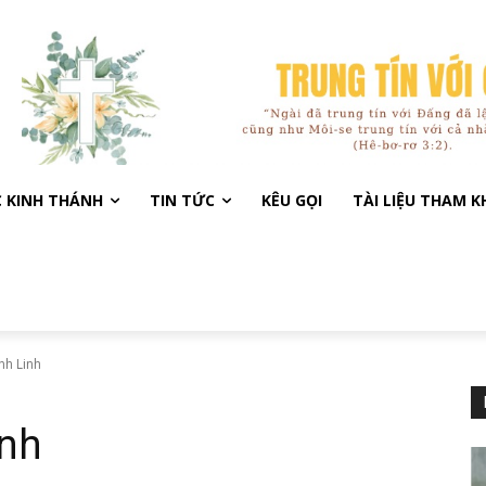
C KINH THÁNH
TIN TỨC
KÊU GỌI
TÀI LIỆU THAM 
nh Linh
inh