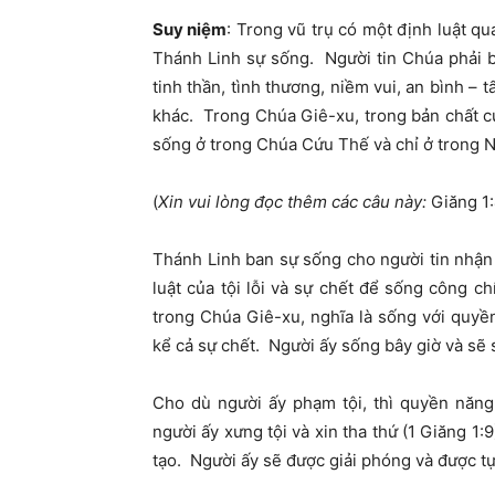
Suy niệm
: Trong vũ trụ có một định luật qua
Thánh Linh sự sống. Người tin Chúa phải b
tinh thần, tình thương, niềm vui, an bình –
khác. Trong Chúa Giê-xu, trong bản chất c
sống ở trong Chúa Cứu Thế và chỉ ở trong N
(
Xin vui lòng đọc thêm các câu này:
Giăng 1:4
Thánh Linh ban sự sống cho người tin nhận
luật của tội lỗi và sự chết để sống công c
trong Chúa Giê-xu, nghĩa là sống với quyền
kể cả sự chết. Người ấy sống bây giờ và sẽ
Cho dù người ấy phạm tội, thì quyền năng
người ấy xưng tội và xin tha thứ (1 Giăng 1:
tạo. Người ấy sẽ được giải phóng và được tự