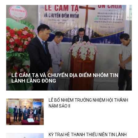
LỄ CẢM TẠ VÀ CHUYỂN ĐỊA ĐIỂM NHÓM TIN
LÀNH LÀNG ĐỒNG
LỄ BỔ NHIỆM TRƯỞNG NHIỆM HỘI THÁNH
NẬM SẢO II
KỲ TRẠI HÈ THANH THIẾU NIÊN TIN LÀNH