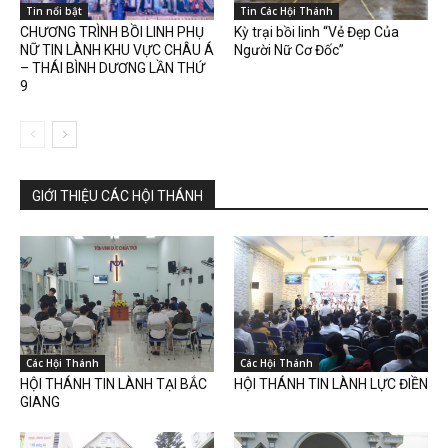
Tin nổi bật
Tin Các Hội Thánh
CHƯƠNG TRÌNH BỒI LINH PHỤ
Kỳ trại bồi linh “Vẻ Đẹp Của
NỮ TIN LÀNH KHU VỰC CHÂU Á
Người Nữ Cơ Đốc”
– THÁI BÌNH DƯƠNG LẦN THỨ
9
GIỚI THIỆU CÁC HỘI THÁNH
Các Hội Thánh
Các Hội Thánh
HỘI THÁNH TIN LÀNH TẠI BẮC
HỘI THÁNH TIN LÀNH LỰC ĐIỀN
GIANG