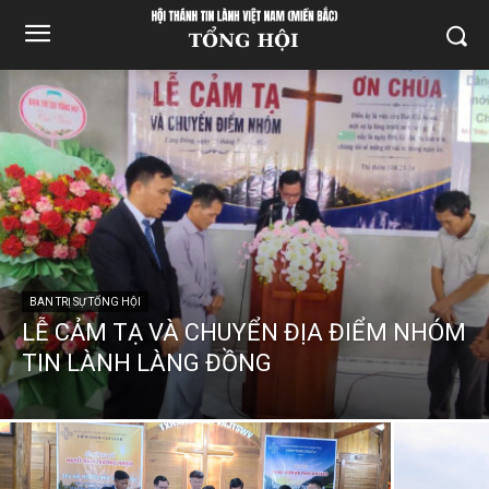
BAN TRỊ SỰ TỔNG HỘI
LỄ CẢM TẠ VÀ CHUYỂN ĐỊA ĐIỂM NHÓM
TIN LÀNH LÀNG ĐỒNG