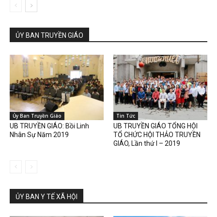
ỦY BAN TRUYỀN GIÁO
Ủy Ban Truyền Giáo
Tin Tức
UB TRUYỀN GIÁO: Bồi Linh
UB TRUYỀN GIÁO TỔNG HỘI
Nhân Sự Năm 2019
TỔ CHỨC HỘI THẢO TRUYỀN
GIÁO, Lần thứ I – 2019
ỦY BAN Y TẾ XÃ HỘI