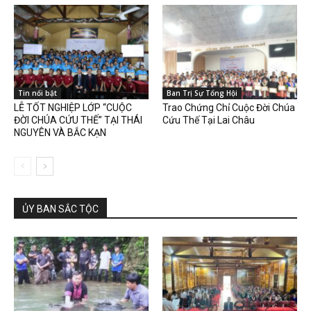
Tin nổi bật
Ban Trị Sự Tổng Hội
LỄ TỐT NGHIỆP LỚP “CUỘC
Trao Chứng Chỉ Cuộc Đời Chúa
ĐỜI CHÚA CỨU THẾ” TẠI THÁI
Cứu Thế Tại Lai Châu
NGUYÊN VÀ BẮC KẠN
ỦY BAN SẮC TỘC