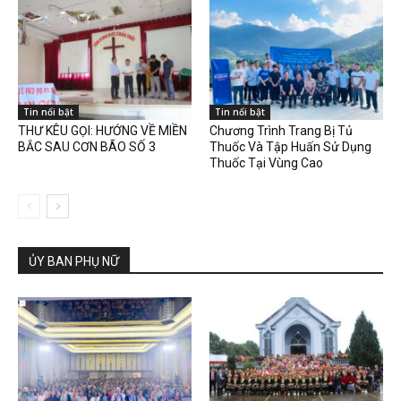
Tin nổi bật
Tin nổi bật
THƯ KÊU GỌI: HƯỚNG VỀ MIỀN
Chương Trình Trang Bị Tủ
BẮC SAU CƠN BÃO SỐ 3
Thuốc Và Tập Huấn Sử Dụng
Thuốc Tại Vùng Cao
ỦY BAN PHỤ NỮ