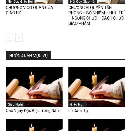
Nội Quy Giáo Hội
Nội Quy Giáo Hội
CHƯƠNG V CƠ QUAN CỦA
CHƯƠNG VI QUYỀN TẤN
GIÁO HỘI
PHONG – BỔ NHIỆM – HƯU TRÍ
– NGƯNG CHỨC – CÁCH CHỨC
GIÁO PHẨM
HƯỚNG DẪN MỤC VỤ
Giáo Nghi
Giáo Nghi
Các Ngày Đặc Biệt Trong Năm
Lễ Cảm Tạ