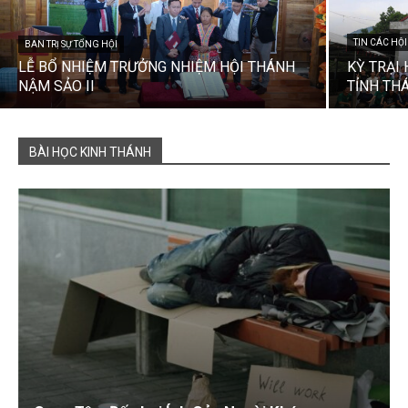
TIN CÁC HỘ
BAN TRỊ SỰ TỔNG HỘI
LỄ BỔ NHIỆM TRƯỞNG NHIỆM HỘI THÁNH
KỲ TRẠI
NẬM SẢO II
TỈNH TH
BÀI HỌC KINH THÁNH