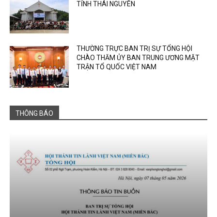
TỈNH THÁI NGUYÊN
THƯỜNG TRỰC BAN TRỊ SỰ TỔNG HỘI
CHÀO THĂM ỦY BAN TRUNG ƯƠNG MẶT
TRẬN TỔ QUỐC VIỆT NAM
THÔNG BÁO