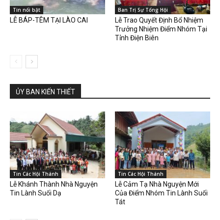
Tin nổi bật
Ban Trị Sự Tổng Hội
LỄ BÁP-TÊM TẠI LÀO CAI
Lễ Trao Quyết Định Bổ Nhiệm
Trưởng Nhiệm Điểm Nhóm Tại
Tỉnh Điện Biên
ỦY BAN KIẾN THIẾT
Tin Các Hội Thánh
Tin Các Hội Thánh
Lễ Khánh Thành Nhà Nguyện
Lễ Cảm Tạ Nhà Nguyện Mới
Tin Lành Suối Dạ
Của Điểm Nhóm Tin Lành Suối
Tát