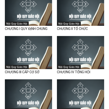
Nội Quy Giáo Hội
Nội Quy Giáo Hội
CHƯƠNG I QUY ĐỊNH CHUNG
CHƯƠNG II TỔ CHỨC
Nội Quy Giáo Hội
Nội Quy Giáo Hội
CHƯƠNG III CẤP CƠ SỞ
CHƯƠNG IV TỔNG HỘI