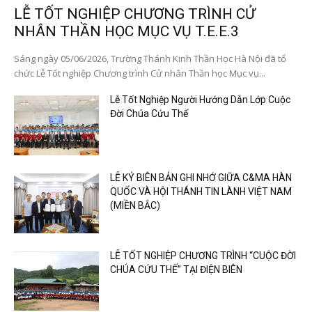
LỄ TỐT NGHIỆP CHƯƠNG TRÌNH CỬ
NHÂN THẦN HỌC MỤC VỤ T.E.E.3
Sáng ngày 05/06/2026, Trường Thánh Kinh Thần Học Hà Nội đã tổ
chức Lễ Tốt nghiệp Chương trình Cử nhân Thần học Mục vụ...
Lễ Tốt Nghiệp Người Hướng Dẫn Lớp Cuộc
Đời Chúa Cứu Thế
LỄ KÝ BIÊN BẢN GHI NHỚ GIỮA C&MA HÀN
QUỐC VÀ HỘI THÁNH TIN LÀNH VIỆT NAM
(MIỀN BẮC)
LỄ TỐT NGHIỆP CHƯƠNG TRÌNH “CUỘC ĐỜI
CHÚA CỨU THẾ” TẠI ĐIỆN BIÊN