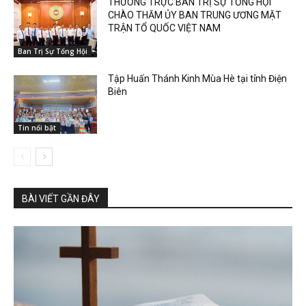
THƯỜNG TRỰC BAN TRỊ SỰ TỔNG HỘI
CHÀO THĂM ỦY BAN TRUNG ƯƠNG MẶT
TRẬN TỔ QUỐC VIỆT NAM
Ban Trị Sự Tổng Hội
Tập Huấn Thánh Kinh Mùa Hè tại tỉnh Điện
Biên
Tin nổi bật
BÀI VIẾT GẦN ĐÂY