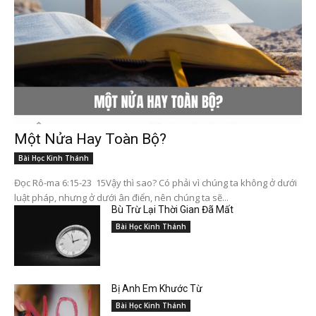
Một Nửa Hay Toàn Bộ?
Bài Học Kinh Thánh
Đọc Rô-ma 6:15-23 15Vậy thì sao? Có phải vì chúng ta không ở dưới
luật pháp, nhưng ở dưới ân điển, nên chúng ta sẽ...
Bù Trừ Lại Thời Gian Đã Mất
Bài Học Kinh Thánh
Bị Anh Em Khước Từ
Bài Học Kinh Thánh