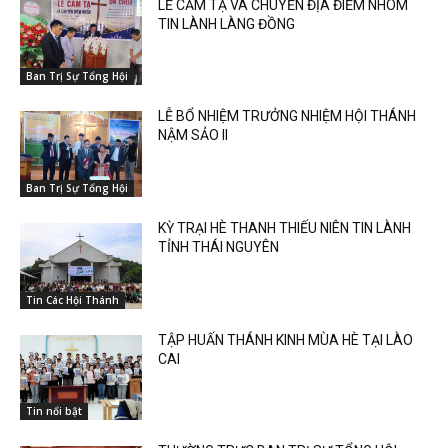
LỄ CẢM TẠ VÀ CHUYỂN ĐỊA ĐIỂM NHÓM
TIN LÀNH LÀNG ĐỒNG
Ban Trị Sự Tổng Hội
LỄ BỔ NHIỆM TRƯỞNG NHIỆM HỘI THÁNH
NẬM SẢO II
Ban Trị Sự Tổng Hội
KỲ TRẠI HÈ THANH THIẾU NIÊN TIN LÀNH
TỈNH THÁI NGUYÊN
Tin Các Hội Thánh
TẬP HUẤN THÁNH KINH MÙA HÈ TẠI LÀO
CAI
Tin nổi bật