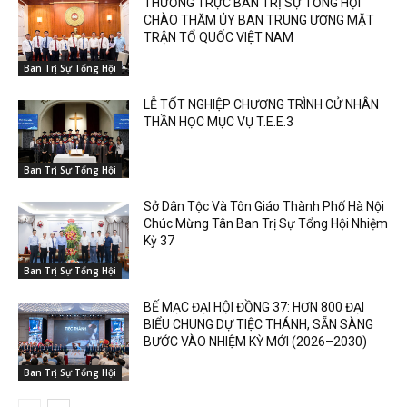
THƯỜNG TRỰC BAN TRỊ SỰ TỔNG HỘI
CHÀO THĂM ỦY BAN TRUNG ƯƠNG MẶT
TRẬN TỔ QUỐC VIỆT NAM
Ban Trị Sự Tổng Hội
LỄ TỐT NGHIỆP CHƯƠNG TRÌNH CỬ NHÂN
THẦN HỌC MỤC VỤ T.E.E.3
Ban Trị Sự Tổng Hội
Sở Dân Tộc Và Tôn Giáo Thành Phố Hà Nội
Chúc Mừng Tân Ban Trị Sự Tổng Hội Nhiệm
Kỳ 37
Ban Trị Sự Tổng Hội
BẾ MẠC ĐẠI HỘI ĐỒNG 37: HƠN 800 ĐẠI
BIỂU CHUNG DỰ TIỆC THÁNH, SẴN SÀNG
BƯỚC VÀO NHIỆM KỲ MỚI (2026–2030)
Ban Trị Sự Tổng Hội