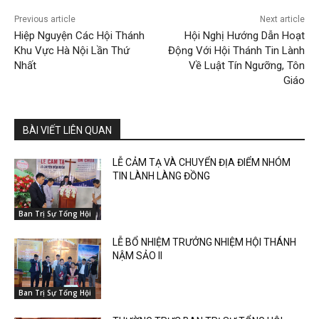
Previous article
Next article
Hiệp Nguyện Các Hội Thánh
Hội Nghị Hướng Dẫn Hoạt
Khu Vực Hà Nội Lần Thứ
Động Với Hội Thánh Tin Lành
Nhất
Về Luật Tín Ngưỡng, Tôn
Giáo
BÀI VIẾT LIÊN QUAN
LỄ CẢM TẠ VÀ CHUYỂN ĐỊA ĐIỂM NHÓM
TIN LÀNH LÀNG ĐỒNG
Ban Trị Sự Tổng Hội
LỄ BỔ NHIỆM TRƯỞNG NHIỆM HỘI THÁNH
NẬM SẢO II
Ban Trị Sự Tổng Hội