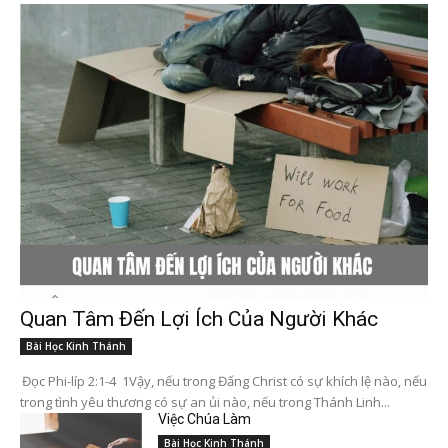
Quan Tâm Đến Lợi Ích Của Người Khác
Bài Học Kinh Thánh
Đọc Phi-líp 2:1-4 1Vậy, nếu trong Đấng Christ có sự khích lệ nào, nếu
trong tình yêu thương có sự an ủi nào, nếu trong Thánh Linh...
Việc Chúa Làm
Bài Học Kinh Thánh