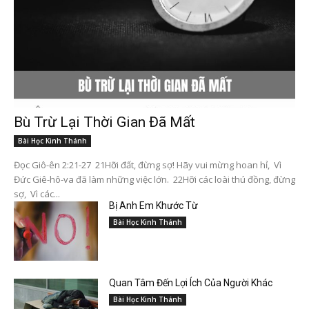
Bù Trừ Lại Thời Gian Đã Mất
Bài Học Kinh Thánh
Đọc Giô-ên 2:21-27 21Hỡi đất, đừng sợ! Hãy vui mừng hoan hỉ, Vì
Đức Giê-hô-va đã làm những việc lớn. 22Hỡi các loài thú đồng, đừng
sợ, Vì các...
Bị Anh Em Khước Từ
Bài Học Kinh Thánh
Quan Tâm Đến Lợi Ích Của Người Khác
Bài Học Kinh Thánh