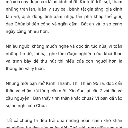
mà xưa nay được coi là an bình nhất. Kinh tế trồi sụt, tham
nhũng tràn lan, luân lý suy bại, bệnh tật gia tăng, gia đình
tan vỡ, dịch đồng tính xâm nhập tàn phá khắp thế giới,
đạo Chúa bị tiến công và ngăn cấm. Bất an và lo sợ càng
ngày càng nhiều hơn.
Nhiều người không muốn nghe và đọc tin tức nữa, vì toàn
những tin dữ, tai hại, ghê tởm được nghiên cứu, khai thác
và trình bầy để thu hút thị hiếu của con người hơn là
thông tin và lý luận.
Nhưng mời bạn mở Kinh Thánh, Thi Thiên 95 ra, đọc cẩn
thận và chậm rãi từng câu một. Xin đọc lại câu 7 vài lần và
cầu nguyện. Bạn thấy tinh thần khác chưa? Vì bạn đã vào
sự an nghỉ của Chúa.
Tất cả chúng ta đều trải qua những hoàn cảnh khó khăn
và những ba đào của cuộc đời. Thế giới như giữa cơn gió