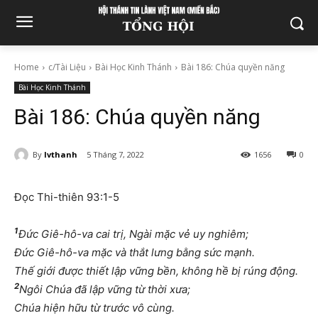
Home
c/Tài Liệu
Bài Học Kinh Thánh
Bài 186: Chúa quyền năng
Bài Học Kinh Thánh
Bài 186: Chúa quyền năng
By
lvthanh
5 Tháng 7, 2022
1656
0
Đọc Thi-thiên 93:1-5
1
Đức Giê-hô-va cai trị, Ngài mặc vẻ uy nghiêm;
Đức Giê-hô-va mặc và thắt lưng bằng sức mạnh.
Thế giới được thiết lập vững bền, không hề bị rúng động.
2
Ngôi Chúa đã lập vững từ thời xưa;
Chúa hiện hữu từ trước vô cùng.