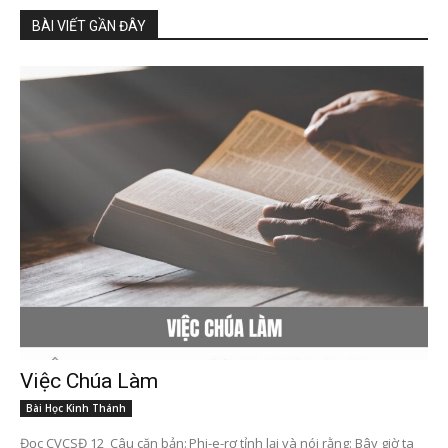
BÀI VIẾT GẦN ĐÂY
Việc Chúa Làm
Bài Học Kinh Thánh
Đọc CVCSĐ 12 Câu căn bản: Phi-e-rơ tỉnh lại và nói rằng: Bây giờ ta