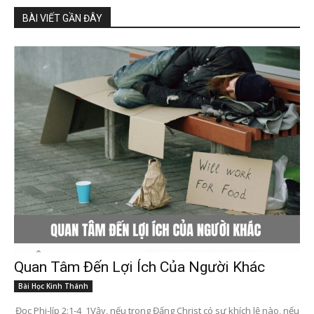
BÀI VIẾT GẦN ĐÂY
Quan Tâm Đến Lợi Ích Của Người Khác
Bài Học Kinh Thánh
Đọc Phi-líp 2:1-4 1Vậy, nếu trong Đấng Christ có sự khích lệ nào, nếu