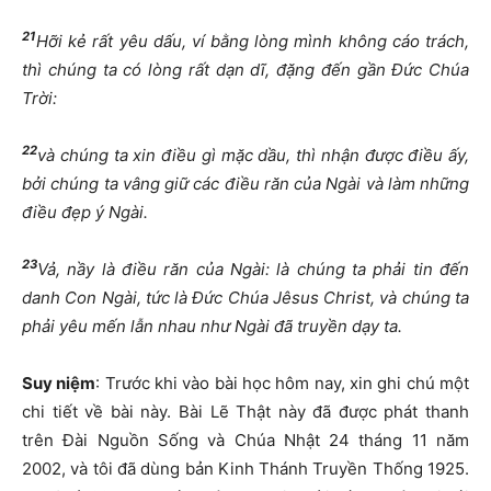
21
Hỡi kẻ rất yêu dấu, ví bằng lòng mình không cáo trách,
thì chúng ta có lòng rất dạn dĩ, đặng đến gần Đức Chúa
Trời:
22
và chúng ta xin điều gì mặc dầu, thì nhận được điều ấy,
bởi chúng ta vâng giữ các điều răn của Ngài và làm những
điều đẹp ý Ngài.
23
Vả, nầy là điều răn của Ngài: là chúng ta phải tin đến
danh Con Ngài, tức là Đức Chúa Jêsus Christ, và chúng ta
phải yêu mến lẫn nhau như Ngài đã truyền dạy ta.
Suy niệm
: Trước khi vào bài học hôm nay, xin ghi chú một
chi tiết về bài này. Bài Lẽ Thật này đã được phát thanh
trên Đài Nguồn Sống và Chúa Nhật 24 tháng 11 năm
2002, và tôi đã dùng bản Kinh Thánh Truyền Thống 1925.