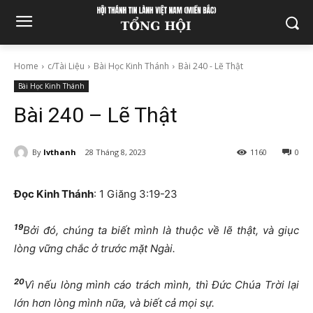
Home
c/Tài Liệu
Bài Học Kinh Thánh
Bài 240 - Lẽ Thật
Bài Học Kinh Thánh
Bài 240 – Lẽ Thật
By
lvthanh
28 Tháng 8, 2023
1160
0
Đọc Kinh Thánh
: 1 Giăng 3:19-23
19
Bởi đó, chúng ta biết mình là thuộc về lẽ thật, và giục
lòng vững chắc ở trước mặt Ngài.
20
Vì nếu lòng mình cáo trách mình, thì Đức Chúa Trời lại
lớn hơn lòng mình nữa, và biết cả mọi sự.