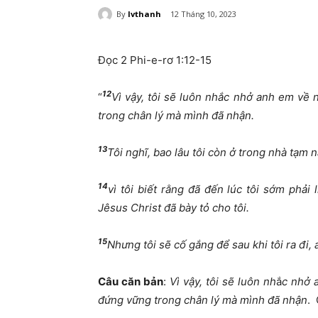
By
lvthanh
12 Tháng 10, 2023
Đọc 2 Phi-e-rơ 1:12-15
12
“
Vì vậy, tôi sẽ luôn nhắc nhở anh em về
trong chân lý mà mình đã nhận.
13
Tôi nghĩ, bao lâu tôi còn ở trong nhà tạm 
14
vì tôi biết rằng đã đến lúc tôi sớm phả
Jêsus Christ đã bày tỏ cho tôi.
15
Nhưng tôi sẽ cố gắng để sau khi tôi ra đi,
Câu căn bản
:
Vì vậy, tôi sẽ luôn nh
ắ
c nhở 
đứng vững trong chân lý mà mình đã nhận
. 