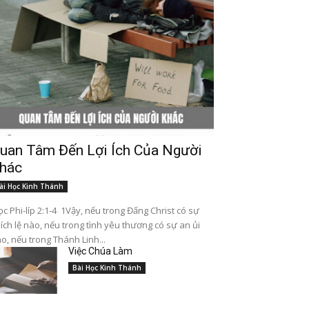
uan Tâm Đến Lợi Ích Của Người
hác
ài Học Kinh Thánh
c Phi-líp 2:1-4 1Vậy, nếu trong Đấng Christ có sự
ích lệ nào, nếu trong tình yêu thương có sự an ủi
o, nếu trong Thánh Linh...
Việc Chúa Làm
Bài Học Kinh Thánh