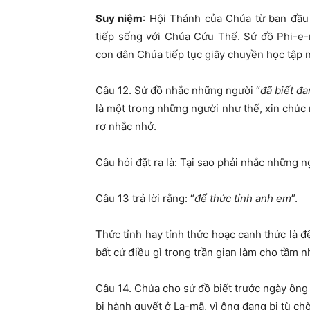
Suy niệm
: Hội Thánh của Chúa từ ban đầu
tiếp sống với Chúa Cứu Thế. Sứ đồ Phi-e-
con dân Chúa tiếp tục giây chuyền học tập 
Câu 12. Sứ đồ nhắc những người “
đã biết đ
là một trong những người như thế, xin chú
rơ nhắc nhở.
Câu hỏi đặt ra là: Tại sao phải nhắc những 
Câu 13 trả lời rằng: “
để thức tỉnh anh em
”.
Thức tỉnh hay tỉnh thức hoạc canh thức là đ
bất cứ điều gì trong trần gian làm cho tầm n
Câu 14. Chúa cho sứ đồ biết trước ngày ông 
bị hành quyết ở La-mã, vì ông đang bị tù ch