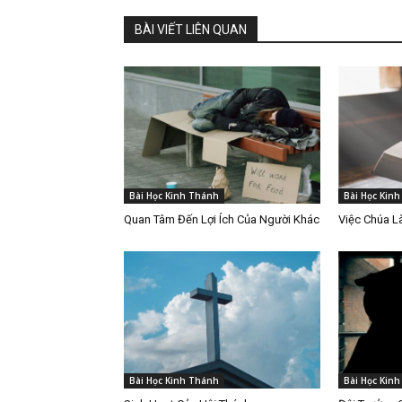
BÀI VIẾT LIÊN QUAN
Bài Học Kinh Thánh
Bài Học Kin
Quan Tâm Đến Lợi Ích Của Người Khác
Việc Chúa 
Bài Học Kinh Thánh
Bài Học Kin