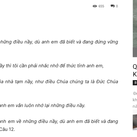
655
0
 những điều nầy, dù anh em đã biết và đang đứng vững
nầy thì tôi cần phải nhắc nhở để thức tỉnh anh em,
Q
K
i lìa nhà tạm nầy, như điều Chúa chúng ta là Đức Chúa
B
Đọ
kh
 anh em vẫn luôn nhớ lại những điều nầy.
nà
anh em về những điều nầy, dù anh em đã biết và đang
Câu 12.