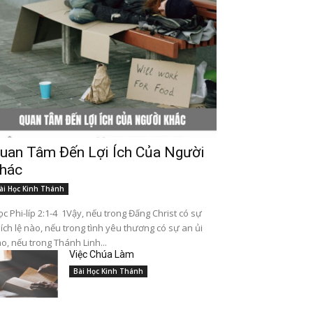
uan Tâm Đến Lợi Ích Của Người
hác
ài Học Kinh Thánh
c Phi-líp 2:1-4 1Vậy, nếu trong Đấng Christ có sự
ích lệ nào, nếu trong tình yêu thương có sự an ủi
o, nếu trong Thánh Linh...
Việc Chúa Làm
Bài Học Kinh Thánh