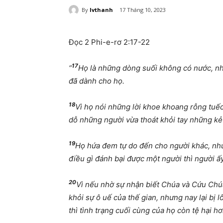
By
lvthanh
17 Tháng 10, 2023
Đọc 2 Phi-e-rơ 2:17-22
17
“
Họ là những dòng suối không có nước, nh
đã dành cho họ.
18
Vì họ nói những lời khoe khoang rỗng tuế
dỗ những người vừa thoát khỏi tay những kẻ
19
Họ hứa đem tự do đến cho người khác, nhưn
điều gì đánh bại được một người thì người ấy
20
Vì nếu nhờ sự nhận biết Chúa và Cứu Chú
khỏi sự ô uế của thế gian, nhưng nay lại bị 
thì tình trạng cuối cùng của họ còn tệ hại hơ