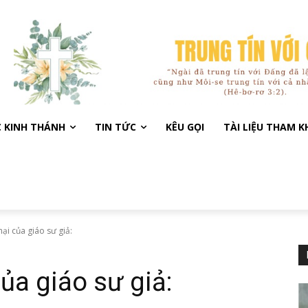
C KINH THÁNH
TIN TỨC
KÊU GỌI
TÀI LIỆU THAM 
hại của giáo sư giả:
của giáo sư giả: