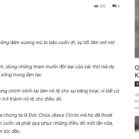
673
0
ững đám sương mù bị bão cuốn đi; sự tối tăm mờ mịt
ch, dùng những tham muốn đồi bại của xác thịt mà dụ
Q
 sống trong lầm lạc.
K
B
g chính mình lại làm nô lệ cho sự băng hoại; vì bất cứ
Đọ
 trở thành nô lệ cho điều đó.
kh
nà
a chúng ta là Đức Chúa Jêsus Christ mà họ đã thoát
lôi cuốn và phải quy phục những điều đó một lần nữa,
n lúc đầu.