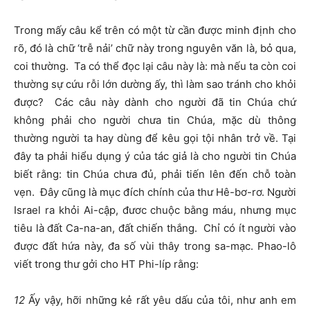
Trong mấy câu kể trên có một từ cần được minh định cho
rõ, đó là chữ ‘trễ nải’ chữ này trong nguyên văn là, bỏ qua,
coi thường. Ta có thể đọc lại câu này là: mà nếu ta còn coi
thường sự cứu rỗi lớn dường ấy, thì làm sao tránh cho khỏi
được? Các câu này dành cho người đã tin Chúa chứ
không phải cho người chưa tin Chúa, mặc dù thông
thường người ta hay dùng để kêu gọi tội nhân trở về. Tại
đây ta phải hiểu dụng ý của tác giả là cho người tin Chúa
biết rằng: tin Chúa chưa đủ, phải tiến lên đến chỗ toàn
vẹn. Đây cũng là mục đích chính của thư Hê-bơ-rơ. Người
Israel ra khỏi Ai-cập, đươc chuộc bằng máu, nhưng mục
tiêu là đất Ca-na-an, đất chiến thắng. Chỉ có ít người vào
được đất hứa này, đa số vùi thây trong sa-mạc. Phao-lô
viết trong thư gởi cho HT Phi-líp rằng:
12
Ấy vậy, hỡi những kẻ rất yêu dấu của tôi, như anh em