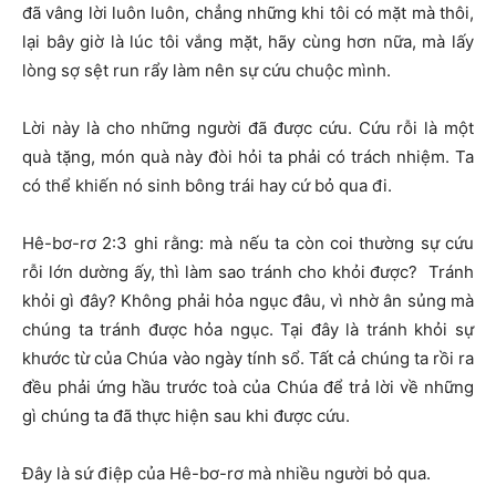
đã vâng lời luôn luôn, chẳng những khi tôi có mặt mà thôi,
lại bây giờ là lúc tôi vắng mặt, hãy cùng hơn nữa, mà lấy
lòng sợ sệt run rẩy làm nên sự cứu chuộc mình.
Lời này là cho những người đã được cứu. Cứu rỗi là một
quà tặng, món quà này đòi hỏi ta phải có trách nhiệm. Ta
có thể khiến nó sinh bông trái hay cứ bỏ qua đi.
Hê-bơ-rơ 2:3 ghi rằng: mà nếu ta còn coi thường sự cứu
rỗi lớn dường ấy, thì làm sao tránh cho khỏi được? Tránh
khỏi gì đây? Không phải hỏa ngục đâu, vì nhờ ân sủng mà
chúng ta tránh được hỏa ngục. Tại đây là tránh khỏi sự
khước từ của Chúa vào ngày tính sổ. Tất cả chúng ta rồi ra
đều phải ứng hầu trước toà của Chúa để trả lời về những
gì chúng ta đã thực hiện sau khi được cứu.
Đây là sứ điệp của Hê-bơ-rơ mà nhiều người bỏ qua.