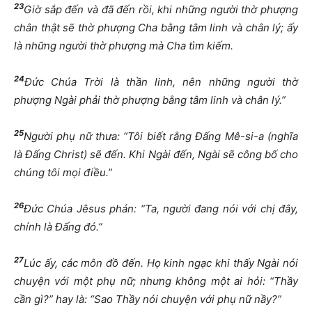
23
Giờ sắp đến và đã đến rồi, khi những người thờ phượng
chân thật sẽ thờ phượng Cha bằng tâm linh và chân lý; ấy
là những người thờ phượng mà Cha tìm kiếm.
24
Đức Chúa Trời là thần linh, nên những người thờ
phượng Ngài phải thờ phượng bằng tâm linh và chân lý.”
25
Người phụ nữ thưa: “Tôi biết rằng Đấng Mê-si-a (nghĩa
là Đấng Christ) sẽ đến. Khi Ngài đến, Ngài sẽ công bố cho
chúng tôi mọi điều.”
26
Đức Chúa Jêsus phán: “Ta, người đang nói với chị đây,
chính là Đấng đó.”
27
Lúc ấy, các môn đồ đến. Họ kinh ngạc khi thấy Ngài nói
chuyện với một phụ nữ; nhưng không một ai hỏi: “Thầy
cần gì?” hay là: “Sao Thầy nói chuyện với phụ nữ nầy?”