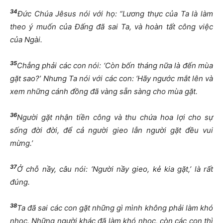
34
Đức Chúa Jêsus nói với họ: “Lương thực của Ta là làm
theo ý muốn của Đấng đã sai Ta, và hoàn tất công việc
của Ngài.
35
Chẳng phải các con nói: ‘Còn bốn tháng nữa là đến mùa
gặt sao?’ Nhưng Ta nói với các con: ‘Hãy ngước mắt lên và
xem những cánh đồng đã vàng sẵn sàng cho mùa gặt.
36
Người gặt nhận tiền công và thu chứa hoa lợi cho sự
sống đời đời, để cả người gieo lẫn người gặt đều vui
mừng.’
37
Ở chỗ nầy, câu nói: ‘Người nầy gieo, kẻ kia gặt,’ là rất
đúng.
38
Ta đã sai các con gặt những gì mình không phải làm khó
nhọc. Những người khác đã làm khó nhọc, còn các con thì