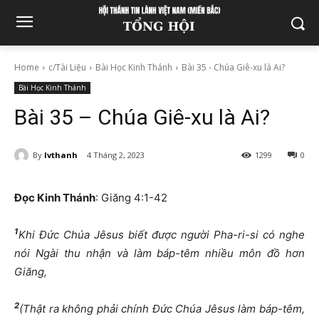
Home
c/Tài Liệu
Bài Học Kinh Thánh
Bài 35 - Chúa Giê-xu là Ai?
Bài Học Kinh Thánh
Bài 35 – Chúa Giê-xu là Ai?
By
lvthanh
4 Tháng 2, 2023
1299
0
Đọc Kinh Thánh
: Giăng 4:1-42
1
Khi Đức Chúa Jêsus biết được người Pha-ri-si có nghe
nói Ngài thu nhận và làm báp-têm nhiều môn đồ hơn
Giăng,
2
(Thật ra không phải chính Đức Chúa Jêsus làm báp-têm,