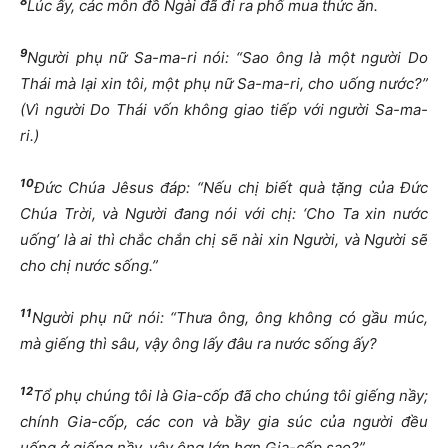
8
Lúc ấy, các môn đồ Ngài đã đi ra phố mua thức ăn.
9
Người phụ nữ Sa-ma-ri nói: “Sao ông là một người Do
Thái mà lại xin tôi, một phụ nữ Sa-ma-ri, cho uống nước?”
(Vì người Do Thái vốn không giao tiếp với người Sa-ma-
ri.)
10
Đức Chúa Jêsus đáp: “Nếu chị biết quà tặng của Đức
Chúa Trời, và Người đang nói với chị: ‘Cho Ta xin nước
uống’ là ai thì chắc chắn chị sẽ nài xin Người, và Người sẽ
cho chị nước sống.”
11
Người phụ nữ nói: “Thưa ông, ông không có gầu múc,
mà giếng thì sâu, vậy ông lấy đâu ra nước sống ấy?
12
Tổ phụ chúng tôi là Gia-cốp đã cho chúng tôi giếng nầy;
chính Gia-cốp, các con và bầy gia súc của người đều
uống ở giếng nầy, vậy ông lớn hơn Gia-cốp sao?”