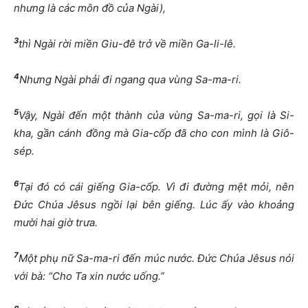
nhưng là các môn đồ của Ngài),
3
thì Ngài rời miền Giu-đê trở về miền Ga-li-lê.
4
Nhưng Ngài phải đi ngang qua vùng Sa-ma-ri.
5
Vậy, Ngài đến một thành của vùng Sa-ma-ri, gọi là Si-
kha, gần cánh đồng mà Gia-cốp đã cho con mình là Giô-
sép.
6
Tại đó có cái giếng Gia-cốp. Vì đi đường mệt mỏi, nên
Đức Chúa Jêsus ngồi lại bên giếng. Lúc ấy vào khoảng
mười hai giờ trưa.
7
Một phụ nữ Sa-ma-ri đến múc nước. Đức Chúa Jêsus nói
với bà: “Cho Ta xin nước uống.”