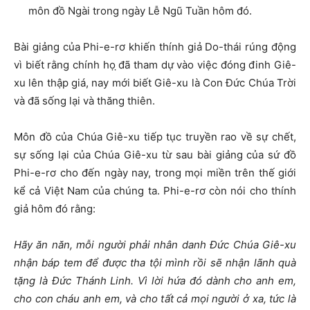
môn đồ Ngài trong ngày Lễ Ngũ Tuần hôm đó.
Bài giảng của Phi-e-rơ khiến thính giả Do-thái rúng động
vì biết rằng chính họ ̣đã tham dự vào việc đóng đinh Giê-
xu lên thập giá, nay mới biết Giê-xu là Con Đức Chúa Trời
và đã sống lại và thăng thiên.
Môn đồ của Chúa Giê-xu tiếp tục truyền rao về sự chết,
sự sống lại của Chúa Giê-xu từ sau bài giảng của sứ đồ
Phi-e-rơ cho đến ngày nay, trong mọi miền trên thế giới
kể cả Việt Nam của chúng ta. Phi-e-rơ còn nói cho thính
giả hôm đó rằng:
Hãy
ă
n n
ă
n, m
ỗ
i ng
ườ
i ph
ả
i nhân danh
Đứ
c Chúa Giê-xu
nh
ậ
n báp tem
để
đượ
c tha t
ộ
i mình r
ồ
i s
ẽ
nh
ậ
n lãnh quà
t
ặ
ng là
Đứ
c Thánh Linh. Vì l
ờ
i h
ứ
a
đ
ó dành cho anh em,
cho con cháu anh em, và cho t
ấ
t c
ả
m
ọ
i ng
ườ
i
ở
xa, t
ứ
c là