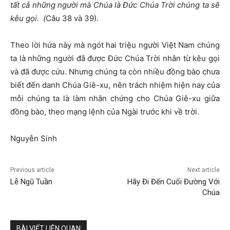
t
ấ
t c
ả
nh
ữ
ng ng
ườ
i mà Chúa là
Đứ
c Chúa Tr
ờ
i chúng ta s
ẽ
kêu g
ọ
i.
(
Câu 38 và 39)
.
Theo lời hứa này mà ngót hai triệu người Việt Nam chúng
ta là những người đã được Đức Chúa Trời nhân từ kêu gọi
và đã được cứu. Nhưng chúng ta còn nhiều đồng bào chưa
biết đến danh Chúa Giê-xu, nên trách nhiệm hiện nay của
mỗi chúng ta là làm nhân chứng cho Chúa Giê-xu giữa
đồng bào, theo mạng lệnh của Ngài trước khi về trời.
Nguyễn Sinh
Previous article
Next article
Lễ Ngũ Tuần
Hãy Đi Đến Cuối Đường Với
Chúa
BÀI VIẾT LIÊN QUAN