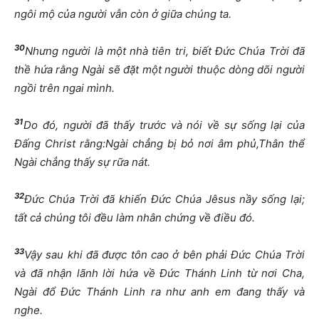
ngôi m
ộ
c
ủ
a ng
ườ
i v
ẫ
n còn
ở
gi
ữ
a chúng ta.
30
Nh
ư
ng ng
ườ
i là m
ộ
t nhà tiên tri, bi
ế
t
Đứ
c Chúa Tr
ờ
i
đ
ã
th
ề
h
ứ
a r
ằ
ng Ngài s
ẽ
đặ
t m
ộ
t ng
ườ
i thu
ộ
c dòng dõi ng
ườ
i
ng
ồ
i trên ngai mình.
31
Do
đ
ó, ng
ườ
i
đ
ã th
ấ
y tr
ướ
c và nói v
ề
s
ự
s
ố
ng l
ạ
i c
ủ
a
Đấ
ng Christ r
ằ
ng:Ngài ch
ẳ
ng b
ị
b
ỏ
n
ơ
i âm ph
ủ
,Thân th
ể
Ngài ch
ẳ
ng th
ấ
y s
ự
r
ữ
a nát.
32
Đứ
c Chúa Tr
ờ
i
đ
ã khi
ế
n
Đứ
c Chúa Jêsus n
ầ
y s
ố
ng l
ạ
i;
t
ấ
t c
ả
chúng tôi
đề
u làm nhân ch
ứ
ng v
ề
đ
i
ề
u
đ
ó.
33
V
ậ
y sau khi
đ
ã
đượ
c tôn cao
ở
bên ph
ả
i
Đứ
c Chúa Tr
ờ
i
và
đ
ã nh
ậ
n lãnh l
ờ
i h
ứ
a v
ề
Đứ
c Thánh Linh t
ừ
n
ơ
i Cha,
Ngài
đổ
Đứ
c Thánh Linh ra nh
ư
anh em
đ
ang th
ấ
y và
nghe.