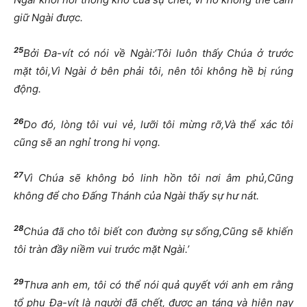
gi
ữ
Ngài
đượ
c.
25
B
ở
i
Đ
a-vít có nói v
ề
Ngài:‘Tôi luôn th
ấ
y Chúa
ở
tr
ướ
c
m
ặ
t tôi,Vì Ngài
ở
bên ph
ả
i tôi, nên tôi không h
ề
b
ị
rúng
độ
ng.
26
Do
đ
ó, lòng tôi vui v
ẻ
, l
ưỡ
i tôi m
ừ
ng r
ỡ
,Và th
ể
xác tôi
c
ũ
ng s
ẽ
an ngh
ỉ
trong hi v
ọ
ng.
27
Vì Chúa s
ẽ
không b
ỏ
linh h
ồ
n tôi n
ơ
i âm ph
ủ
,C
ũ
ng
không
để
cho
Đấ
ng Thánh c
ủ
a Ngài th
ấ
y s
ự
h
ư
nát.
28
Chúa
đ
ã cho tôi bi
ế
t con
đườ
ng s
ự
s
ố
ng,C
ũ
ng s
ẽ
khi
ế
n
tôi tràn
đầ
y ni
ề
m vui tr
ướ
c m
ặ
t Ngài.’
29
Th
ư
a anh em, tôi có th
ể
nói qu
ả
quy
ế
t v
ớ
i anh em r
ằ
ng
t
ổ
ph
ụ
Đ
a-vít là ng
ườ
i
đ
ã ch
ế
t,
đượ
c an táng và hi
ệ
n nay