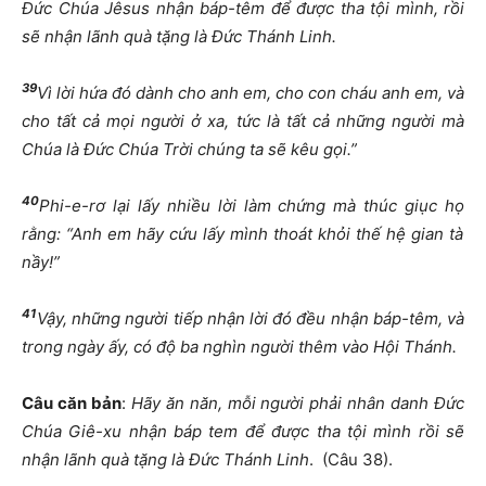
Đứ
c Chúa Jêsus nh
ậ
n báp-têm
để
đượ
c tha t
ộ
i mình, r
ồ
i
s
ẽ
nh
ậ
n lãnh quà t
ặ
ng là
Đứ
c Thánh Linh.
39
Vì l
ờ
i h
ứ
a
đ
ó dành cho anh em, cho con cháu anh em, và
cho t
ấ
t c
ả
m
ọ
i ng
ườ
i
ở
xa, t
ứ
c là t
ấ
t c
ả
nh
ữ
ng ng
ườ
i mà
Chúa là
Đứ
c Chúa Tr
ờ
i chúng ta s
ẽ
kêu g
ọ
i.”
40
Phi-e-r
ơ
l
ạ
i l
ấ
y nhi
ề
u l
ờ
i làm ch
ứ
ng mà thúc gi
ụ
c h
ọ
r
ằ
ng: “Anh em hãy c
ứ
u l
ấ
y mình thoát kh
ỏ
i th
ế
h
ệ
gian tà
n
ầ
y!”
41
V
ậ
y, nh
ữ
ng ng
ườ
i ti
ế
p nh
ậ
n l
ờ
i
đ
ó
đề
u nh
ậ
n báp-têm, và
trong ngày
ấ
y, có
độ
ba nghìn ng
ườ
i thêm vào H
ộ
i Thánh.
Câu c
ă
n b
ả
n
:
Hãy
ă
n n
ă
n, m
ỗ
i ng
ườ
i ph
ả
i nhân danh
Đứ
c
Chúa Giê-xu nh
ậ
n báp tem
để
đượ
c tha t
ộ
i mình r
ồ
i s
ẽ
nh
ậ
n lãnh quà t
ặ
ng là
Đứ
c Thánh Linh
. (Câu 38).