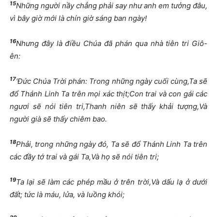
15
Nh
ữ
ng ng
ườ
i n
ầ
y ch
ẳ
ng ph
ả
i say nh
ư
anh em t
ưở
ng
đ
âu,
vì bây gi
ờ
m
ớ
i là chín gi
ờ
sáng ban ngày!
16
Nh
ư
ng
đ
ây là
đ
i
ề
u Chúa
đ
ã phán qua nhà tiên tri Giô-
ên:
17
‘
Đứ
c Chúa Tr
ờ
i phán: Trong nh
ữ
ng ngày cu
ố
i cùng,Ta s
ẽ
đổ
Thánh Linh Ta trên m
ọ
i xác th
ị
t;Con trai và con gái các
ng
ươ
i s
ẽ
nói tiên tri,Thanh niên s
ẽ
th
ấ
y kh
ả
i t
ượ
ng,Và
ng
ườ
i già s
ẽ
th
ấ
y chiêm bao.
18
Ph
ả
i, trong nh
ữ
ng ngày
đ
ó, Ta s
ẽ
đổ
Thánh Linh Ta trên
các
đầ
y t
ớ
trai và gái Ta,Và h
ọ
s
ẽ
nói tiên tri;
19
Ta l
ạ
i s
ẽ
làm các phép m
ầ
u
ở
trên tr
ờ
i,Và d
ấ
u l
ạ
ở
d
ướ
i
đấ
t; t
ứ
c là máu, l
ử
a, và lu
ồ
ng khói;