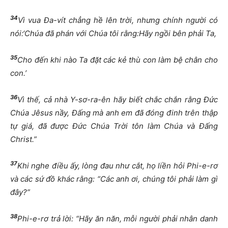
34
Vì vua
Đ
a-vít ch
ẳ
ng h
ề
lên tr
ờ
i, nh
ư
ng chính ng
ườ
i có
nói:‘Chúa
đ
ã phán v
ớ
i Chúa tôi r
ằ
ng:Hãy ng
ồ
i bên ph
ả
i Ta,
35
Cho
đế
n khi nào Ta
đặ
t các k
ẻ
thù con làm b
ệ
chân cho
con.’
36
Vì th
ế
, c
ả
nhà Y-s
ơ
-ra-ên hãy bi
ế
t ch
ắ
c ch
ắ
n r
ằ
ng
Đứ
c
Chúa Jêsus n
ầ
y,
Đấ
ng mà anh em
đ
ã
đ
óng
đ
inh trên th
ậ
p
t
ự
giá,
đ
ã
đượ
c
Đứ
c Chúa Tr
ờ
i tôn làm Chúa và
Đấ
ng
Christ.”
37
Khi nghe
đ
i
ề
u
ấ
y, lòng
đ
au nh
ư
c
ắ
t, h
ọ
li
ề
n h
ỏ
i Phi-e-r
ơ
và các s
ứ
đồ
khác r
ằ
ng: “Các anh
ơ
i, chúng tôi ph
ả
i làm gì
đ
ây?”
38
Phi-e-r
ơ
tr
ả
l
ờ
i: “Hãy
ă
n n
ă
n, m
ỗ
i ng
ườ
i ph
ả
i nhân danh