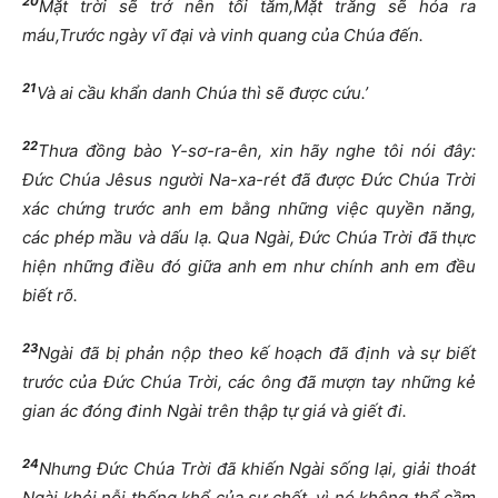
20
M
ặ
t tr
ờ
i s
ẽ
tr
ở
nên t
ố
i t
ă
m,M
ặ
t tr
ă
ng s
ẽ
hóa ra
máu,Tr
ướ
c ngày v
ĩ
đạ
i và vinh quang c
ủ
a Chúa
đế
n.
21
Và ai c
ầ
u kh
ẩ
n danh Chúa thì s
ẽ
đượ
c c
ứ
u.’
22
Th
ư
a
đồ
ng bào Y-s
ơ
-ra-ên, xin hãy nghe tôi nói
đ
ây:
Đứ
c Chúa Jêsus ng
ườ
i Na-xa-rét
đ
ã
đượ
c
Đứ
c Chúa Tr
ờ
i
xác ch
ứ
ng tr
ướ
c anh em b
ằ
ng nh
ữ
ng vi
ệ
c quy
ề
n n
ă
ng,
các phép m
ầ
u và d
ấ
u l
ạ
. Qua Ngài,
Đứ
c Chúa Tr
ờ
i
đ
ã th
ự
c
hi
ệ
n nh
ữ
ng
đ
i
ề
u
đ
ó gi
ữ
a anh em nh
ư
chính anh em
đề
u
bi
ế
t rõ.
23
Ngài
đ
ã b
ị
ph
ả
n n
ộ
p theo k
ế
ho
ạ
ch
đ
ã
đị
nh và s
ự
bi
ế
t
tr
ướ
c c
ủ
a
Đứ
c Chúa Tr
ờ
i, các ông
đ
ã m
ượ
n tay nh
ữ
ng k
ẻ
gian ác
đ
óng
đ
inh Ngài trên th
ậ
p t
ự
giá và gi
ế
t
đ
i.
24
Nh
ư
ng
Đứ
c Chúa Tr
ờ
i
đ
ã khi
ế
n Ngài s
ố
ng l
ạ
i, gi
ả
i thoát
Ngài kh
ỏ
i n
ỗ
i th
ố
ng kh
ổ
c
ủ
a s
ự
ch
ế
t, vì nó không th
ể
c
ầ
m