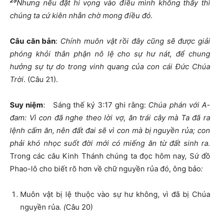
25
Nhưng nếu đặt hi vọng vào điều mình không thấy thì
chúng ta cứ kiên nhẫn chờ mong điều đó.
Câu căn bản
:
Chính muôn vật rồi đây cũng sẽ được giải
phóng khỏi thân phận nô lệ cho sự hư nát, để chung
hưởng sự tự do trong vinh quang của con cái Đức Chúa
Trời
. (Câu 21).
Suy niệm
: Sáng thế ký 3:17 ghi rằng:
Chúa phán với A-
đam: Vì con đã nghe theo lời vợ, ăn trái cây mà Ta đã ra
lệnh cấm ăn, nên đất đai sẽ vì con mà bị nguyền rủa; con
phải khó nhọc suốt đời mới có miếng ăn từ đất sinh ra.
Trong các câu Kinh Thánh chúng ta đọc hôm nay, Sứ đồ
Phao-lô cho biết rõ hơn về chữ nguyền rủa đó, ông bảo
:
Muôn vật bị lệ thuộc vào sự hư không, vì đã bị Chúa
nguyền rủa
.
(
Câu 20)