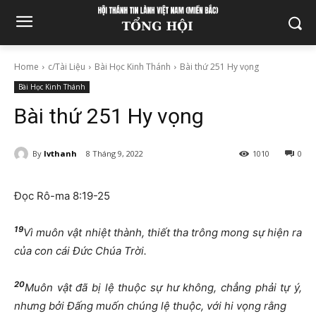
Home
c/Tài Liệu
Bài Học Kinh Thánh
Bài thứ 251 Hy vọng
Bài Học Kinh Thánh
Bài thứ 251 Hy vọng
By
lvthanh
8 Tháng 9, 2022
1010
0
Đọc Rô-ma 8:19-25
19
Vì muôn vật nhiệt thành, thiết tha trông mong sự hiện ra
của con cái Đức Chúa Trời.
20
Muôn vật đã bị lệ thuộc sự hư không, chẳng phải tự ý,
nhưng bởi Đấng muốn chúng lệ thuộc, với hi vọng rằng