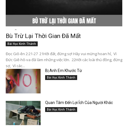
Bù Trừ Lại Thời Gian Đã Mất
Bài Học Kinh Thánh
Đọc Giô-ên 2:21-27 21Hỡi đất, đừng sợ! Hãy vui mừng hoan hỉ, Vì
Đức Giê-hô-va đã làm những việc lớn. 22Hỡi các loài thú đồng, đừng
sợ, Vì các...
Bị Anh Em Khước Từ
Bài Học Kinh Thánh
Quan Tâm Đến Lợi Ích Của Người Khác
Bài Học Kinh Thánh