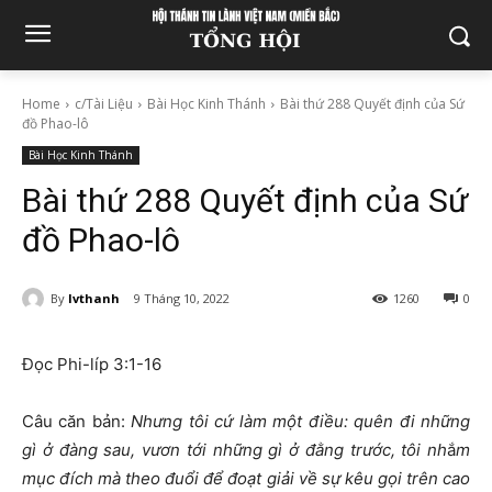
Home
c/Tài Liệu
Bài Học Kinh Thánh
Bài thứ 288 Quyết định của Sứ
đồ Phao-lô
Bài Học Kinh Thánh
Bài thứ 288 Quyết định của Sứ
đồ Phao-lô
By
lvthanh
9 Tháng 10, 2022
1260
0
Đọc Phi-líp 3:1-16
Câu căn bản:
Nhưng tôi cứ làm một điều: quên đi những
gì ở đàng sau, vươn tới những gì ở đằng trước, tôi nh
ắ
m
mục đích mà theo đuổi để đoạt giải về sự kêu gọi trên cao