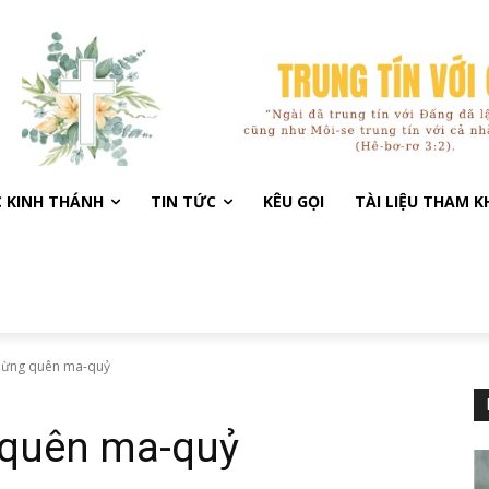
C KINH THÁNH
TIN TỨC
KÊU GỌI
TÀI LIỆU THAM 
 Đừng quên ma-quỷ
 quên ma-quỷ