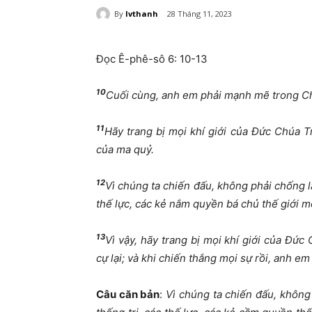
By
lvthanh
28 Tháng 11, 2023
Đọc Ê-phê-sô 6: 10-13
10
Cuối cùng, anh em phải mạnh mẽ trong Ch
11
Hãy trang bị mọi khí giới của Đức Chúa 
của ma quỷ.
12
Vì chúng ta chiến đấu, không phải chống lạ
thế lực, các kẻ nắm quyền bá chủ thế giới mờ 
13
Vì vậy, hãy trang bị mọi khí giới của Đức
cự lại; và khi chiến thắng mọi sự rồi, anh 
Câu căn bản
:
Vì chúng ta chiến đấu, không