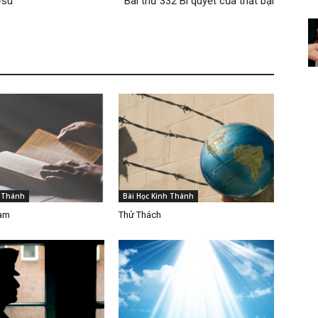
-su
Bài thứ 332 Bí quyết của thất bại
h Thánh
Bài Học Kinh Thánh
Làm
Thử Thách