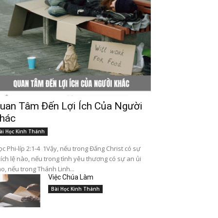
uan Tâm Đến Lợi Ích Của Người
hác
ài Học Kinh Thánh
c Phi-líp 2:1-4 1Vậy, nếu trong Đấng Christ có sự
ích lệ nào, nếu trong tình yêu thương có sự an ủi
o, nếu trong Thánh Linh...
Việc Chúa Làm
Bài Học Kinh Thánh