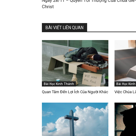
Ngày 28/11 – Quyền Tối Thượng Của Chúa Giê
Christ
BÀI VIẾT LIÊN QUAN
Bài Học Kinh Thánh
Bài Học Kin
Quan Tâm Đến Lợi Ích Của Người Khác
Việc Chúa 