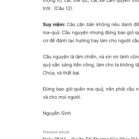
thống trị, các thế lực, các kẻ cầm quyền thố
trời.
(Câu 12).
Suy niệm:
Câu căn bản không nêu danh đối 
ma-quỷ. Cầu nguyện nhưng đừng bao giờ qu
cơ để đánh lạc hướng hay làm cho người cầ
Cầu nguyện là lâm chiến, và xin ơn lành c
quỷ sẵn sàng tiến công, làm cho ta không tậ
Chúa, và thất bại.
Đừng bao giờ quên ma-quỷ, nên phải cầu n
và cho mọi người.
Nguyễn Sinh
Previous article