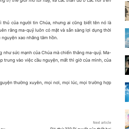
ng trị thế giới mờ tối này, và các thần dữ ở các nơi trên
thủ của người tin Chúa, nhưng ai cũng biết tên nó là
ên rằng ma-quỷ luôn có mặt và sẵn sàng lợi dụng thời
u nguyện xao nhãng tâm hồn.
ũng như sức mạnh của Chúa mà chiến thắng ma-quỷ. Ma-
p trung vào việc cầu nguyện, mất thì giờ của mình, của
guyện thường xuyên, mọi nơi, mọi lúc, mọi trường hợp
Next article