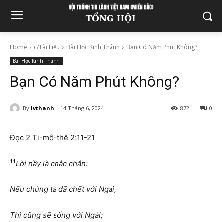
Home
c/Tài Liệu
Bài Học Kinh Thánh
Bạn Có Năm Phút Không?
Bài Học Kinh Thánh
Bạn Có Năm Phút Không?
By
lvthanh
14 Tháng 6, 2024
872
0
Đọc 2 Ti-mô-thê 2:11-21
11
Lời nầy là chắc chắn:
Nếu chúng ta đã chết với Ngài,
Thì cũng sẽ sống với Ngài;