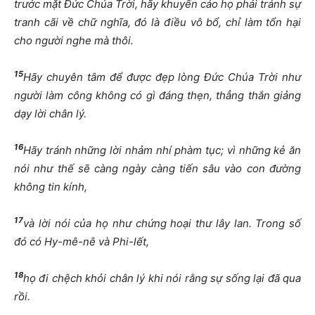
trước mặt Đức Chúa Trời, hãy khuyến cáo họ phải tránh sự
tranh cãi về chữ nghĩa, đó là điều vô bổ, chỉ làm tổn hại
cho người nghe mà thôi.
15
Hãy chuyên tâm để được đẹp lòng Đức Chúa Trời như
người làm công không có gì đáng thẹn, thẳng thắn giảng
dạy lời chân lý.
16
Hãy tránh những lời nhảm nhí phàm tục; vì những kẻ ăn
nói như thế sẽ càng ngày càng tiến sâu vào con đường
không tin kính,
17
và lời nói của họ như chứng hoại thư lây lan. Trong số
đó có Hy-mê-nê và Phi-lết,
18
họ đi chệch khỏi chân lý khi nói rằng sự sống lại đã qua
rồi.