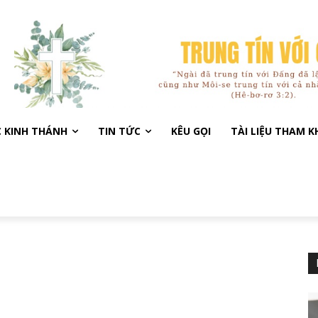
C KINH THÁNH
TIN TỨC
KÊU GỌI
TÀI LIỆU THAM 