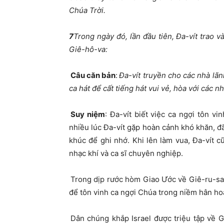
Chúa Trời.
7
Trong ngày đó, lần đầu tiên, Đa-vít trao 
Giê-hô-va:
Câu căn bản
:
Đa-vít truyền cho các nhà lã
ca hát để cất tiếng hát vui vẻ, hòa với các n
Suy niệm
: Đa-vít biết việc ca ngợi tôn vi
nhiều lúc Đa-vít gặp hoàn cảnh khó khăn, đã
khúc để ghi nhớ. Khi lên làm vua, Đa-vít c
nhạc khí và ca sĩ chuyên nghiệp.
Trong dịp rước hòm Giao Ước về Giê-ru-sa-
để tôn vinh ca ngợi Chúa trong niềm hân hoa
Dân chúng khắp Israel được triệu tập về 