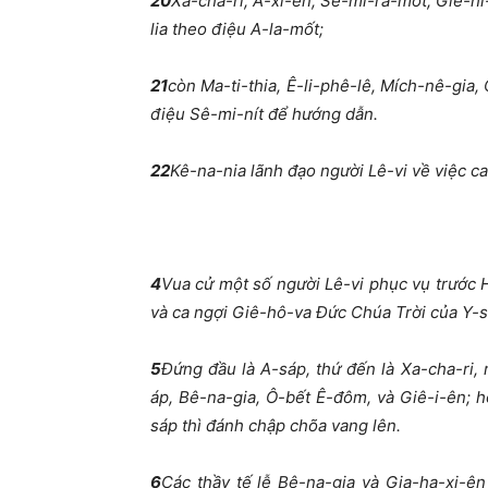
20
Xa-cha-ri, A-xi-ên, Sê-mi-ra-mốt, Giê-hi
lia theo điệu A-la-mốt;
21
còn Ma-ti-thia, Ê-li-phê-lê, Mích-nê-gia,
điệu Sê-mi-nít để hướng dẫn.
22
Kê-na-nia lãnh đạo người Lê-vi về việc ca
4
Vua cử một số người Lê-vi phục vụ trước
và ca ngợi Giê-hô-va Đức Chúa Trời của Y-s
5
Đứng đầu là A-sáp, thứ đến là Xa-cha-ri, r
áp, Bê-na-gia, Ô-bết Ê-đôm, và Giê-i-ên; h
sáp thì đánh chập chõa vang lên.
6
Các thầy tế lễ Bê-na-gia và Gia-ha-xi-