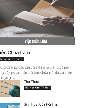
iệc Chúa Làm
ài Học Kinh Thánh
c CVCSĐ 12 Câu căn bản: Phi-e-rơ tỉnh lại và nói
ng: Bây giờ ta nhận biết Đức Chúa Trời đã sai thiên
 Ngài giải...
Thử Thách
Bài Học Kinh Thánh
Sinh Hoạt Của Hội Thánh