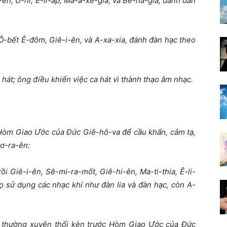
-ên, U-ni, Ê-li-áp, Ma-a-xê-gia, và Bê-na-gia, đánh đàn
 Ô-bết Ê-đôm, Giê-i-ên, và A-xa-xia, đánh đàn hạc theo
 hát; ông điều khiển việc ca hát vì thành thạo âm nhạc.
 Hòm Giao Ước của Đức Giê-hô-va để cầu khẩn, cảm tạ,
ơ-ra-ên:
ồi Giê-i-ên, Sê-mi-ra-mốt, Giê-hi-ên, Ma-ti-thia, Ê-li-
ọ sử dụng các nhạc khí như đàn lia và đàn hạc, còn A-
ên thường xuyên thổi kèn trước Hòm Giao Ước của Đức