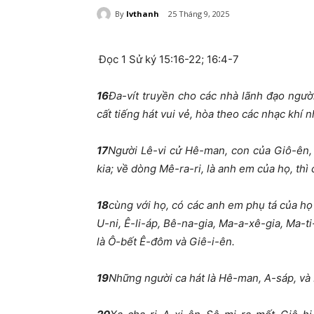
By
lvthanh
25 Tháng 9, 2025
Đọc 1 Sử ký 15:16-22; 16:4-7
16
Đa-vít truyền cho các nhà lãnh đạo ngườ
cất tiếng hát vui vẻ, hòa theo các nhạc khí n
17
Người Lê-vi cử Hê-man, con của Giô-ên,
kia; về dòng Mê-ra-ri, là anh em của họ, thì
18
cùng với họ, có các anh em phụ tá của họ
U-ni, Ê-li-áp, Bê-na-gia, Ma-a-xê-gia, Ma-ti
là Ô-bết Ê-đôm và Giê-i-ên.
19
Những người ca hát là Hê-man, A-sáp, và