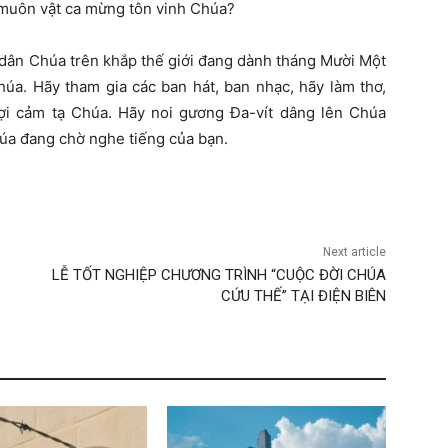
 muôn vật ca mừng tôn vinh Chúa?
 dân Chúa trên khắp thế giới đang dành tháng Mười Một
húa. Hãy tham gia các ban hát, ban nhạc, hãy làm thơ,
ợi cảm tạ Chúa. Hãy noi gương Đa-vít dâng lên Chúa
úa đang chờ nghe tiếng của bạn.
Next article
LỄ TỐT NGHIỆP CHƯƠNG TRÌNH “CUỘC ĐỜI CHÚA
CỨU THẾ” TẠI ĐIỆN BIÊN