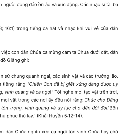
n người đông đảo ồn ào và xúc động. Các nhạc sĩ tài ba
 16:1) trong tiếng ca hát và nhạc khi vui vẻ của dân
 việc con dân Chúa ca mừng cảm tạ Chúa dưới đất, dẫn
 đồ Giăng ghi:
n sứ chung quanh ngai, các sinh vật và các trưởng lão.
tiếng rằng: ‘
Chiên Con đã bị giết xứng đáng được uy
g, vinh quang và ca ng
ợi.’ Tôi nghe mọi tạo vật trên trời,
ả mọi vật trong các nơi ấy đều nói rằng:
Chúc cho Đấng
 tôn trọng, vinh quang và uy lực cho đến đời đời!
Bốn
hủ phục thờ lạy.” (Khải Huyền 5:12-14).
im dân Chúa nghìn xưa ca ngợi tôn vinh Chúa hay chờ