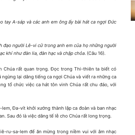
vào tay A-sáp và các anh em ông ấy bài hát ca ngợi Đức
nh đạo người Lê-vi cử trong anh em của họ những người
hạc khí như đàn lia, đàn hạc và chập chỏa
. (Câu 16).
nh Chúa rất quan trọng. Đọc trong Thi-thiên ta biết có
 ngừng lại dâng tiếng ca ngợi Chúa và viết ra những ca
ũng tổ chức việc ca hát tôn vinh Chúa rất chu đáo, với
lem, Đa-vít khởi xướng thành lập ca đoàn và ban nhạc
n. Sau đó là việc dâng tế lễ cho Chúa rất long trọng.
Giê-ru-sa-lem để ăn mừng trong niềm vui với âm nhạc