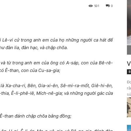
501
0
i Lê-vi cử trong anh em của họ những người ca hát để
hư đàn lia, đàn hạc, và chập chõa.
 và từ trong anh em của ông có A-sáp, con của Bê-rê-
V
 có Ê-than, con của Cu-sa-gia;
B
Đọ
 là Xa-cha-ri, Bên, Gia-xi-ên, Sê-mi-ra-mốt, Giê-hi-ên,
rằ
-thia, Ê-li-phê-lê, Mích-nê-gia; và những người gác cửa
sứ
 Ê-than đánh chập chõa bằng đồng;