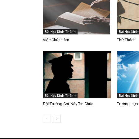
Bài Học Kinh Thánh
Bài Học Kin
Việc Chúa Làm
Thử Thách
Bài Học Kinh Thánh
Bài Học Kin
Đội Trưởng Cọt-Nây Tin Chúa
Trường Hợp