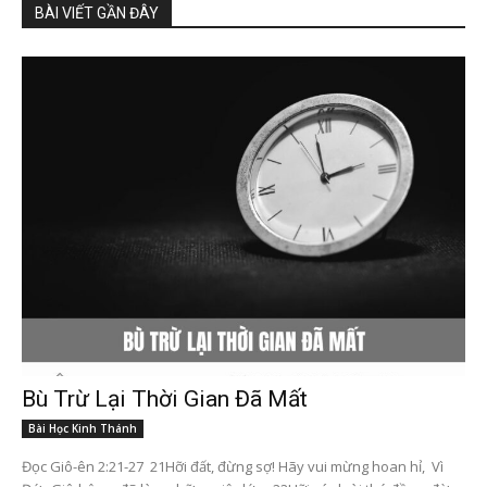
BÀI VIẾT GẦN ĐÂY
Bù Trừ Lại Thời Gian Đã Mất
Bài Học Kinh Thánh
Đọc Giô-ên 2:21-27 21Hỡi đất, đừng sợ! Hãy vui mừng hoan hỉ, Vì