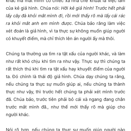
khác mà mắt mình có chiếc xà nhà che khuất là việc làm
của kẻ giả hình. Chúa nói:
Hỡi kẻ giả hình! Trước hết phải
lấy cây đà khỏi mắt mình đi, rồi mới thấy rõ mà lấy cái rác
ra khỏi mắt anh em mình được
. Chúa bảo rằng làm việc
xét đoán là giả hình, vì ta thực sự không muốn giúp người
có khuyết điểm, mà chỉ thích lên án người ấy mà thôi.
Chúng ta thường ưa tìm ra tật xấu của người khác, và làm
như rất khó chịu khi tìm ra như vậy. Thực sự thì chúng ta
rất thích thú khi tìm ra tật xấu hay khuyết điểm của người
ta. Đó chính là thái độ giả hình. Chúa dạy chúng ta rằng,
nếu chúng ta thực sự muốn giúp ai, nếu chúng ta thành
thực như vậy, thì trước hết chúng ta phải xét mình trước
đã. Chúa bảo, trước tiên phải bỏ cái xà ngang đang chắn
trước mắt mình đã., như thế mới thấy rõ mà giúp cho
người khác.
Nói rõ hơn, nếu chúng ta thực sự muốn giúp người nào