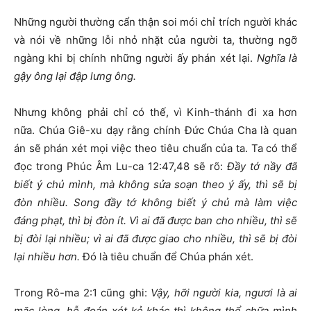
Những người thường cẩn thận soi mói chỉ trích người khác
và nói về những lỗi nhỏ nhặt của người ta, thường ngỡ
ngàng khi bị chính những người ấy phán xét lại.
Nghĩa là
gậy ông lại đập lưng ông.
Nhưng không phải chỉ có thế, vì Kinh-thánh đi xa hơn
nữa. Chúa Giê-xu dạy rằng chính Đức Chúa Cha là quan
án sẽ phán xét mọi việc theo tiêu chuẩn của ta. Ta có thể
đọc trong Phúc Âm Lu-ca 12:47,48 sẽ rõ:
Đầy tớ nầy đã
biết ý chủ mình, mà không sửa soạn theo ý ấy, thì sẽ bị
đòn nhiều. Song đầy tớ không biết ý chủ mà làm việc
đáng phạt, thì bị đòn ít. Vì ai đã được ban cho nhiều, thì sẽ
bị đòi lại nhiều; vì ai đã được giao cho nhiều, thì sẽ bị đòi
lại nhiều hơn.
Đ
ó là tiêu chuẩn để Chúa phán xét.
Trong Rô-ma 2:1 cũng ghi:
Vậy, hỡi người kia, ngươi là ai
mặc lòng, hễ đoán xét kẻ khác thì không thể chữa mình