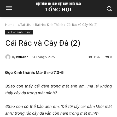
Home
c/Tài Liệu
Bài Học Kinh Thánh
Cái Rác và Cây Đà (2)
Bài Học Kinh Thánh
Cái Rác và Cây Đà (2)
By
lvthanh
14 Tháng 5, 2025
1196
0
Đọc Kinh thánh: Ma-thi-ơ
7:3-5
3
Sao con thấy cái dằm trong mắt anh em, mà lại không
thấy cây đà trong mắt mình?
4
Sao con có thể bảo anh em: ‘Để tôi lấy cái dằm khỏi mắt
anh,’ trong lúc cây đà vẫn còn nằm trong mắt mình?