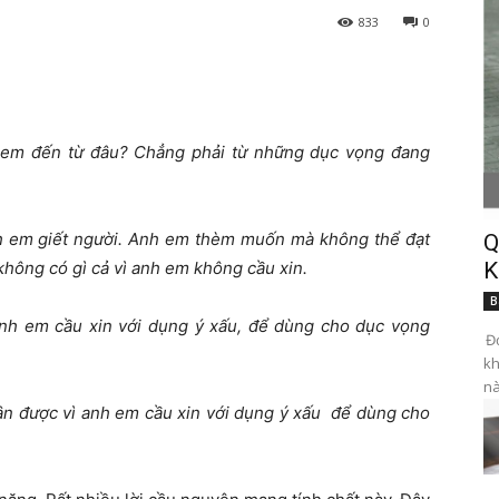
833
0
h em đến từ đâu? Chẳng phải từ những dục vọng đang
 em giết người. Anh em thèm muốn mà không thể đạt
Q
không có gì cả vì anh em không cầu xin.
K
B
nh em cầu xin với dụng ý xấu, để dùng cho dục vọng
Đọ
kh
nà
n được vì anh e
m cầu xin với dụng ý xấu để dùng cho