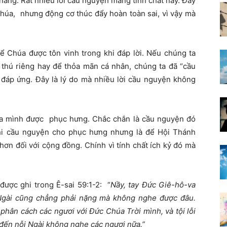
năng. Rất nhiều lời cầu nguyện mang tính chất này. Đây
Chúa, nhưng động cơ thúc đẩy hoàn toàn sai, vì vậy mà
ể Chúa được tôn vinh trong khi đáp lời. Nếu chúng ta
h thú riêng hay để thỏa mãn cá nhân, chúng ta đã “cầu
đáp ứng. Đây là lý do mà nhiều lời cầu nguyện không
a mình được phục hưng. Chắc chắn là cầu nguyện đó
hi cầu nguyện cho phục hưng nhưng là để Hội Thánh
ơn đối với cộng đồng. Chính vì tính chất ích kỷ đó mà
được ghi trong Ê-sai 59:1-2: “
Nầy, tay Đức Giê-hô-va
Ngài cũng chẳng phải nặng mà không nghe được đâu.
phân cách các ngươi với Đức Chúa Trời mình, và tội lỗi
 đến nỗi Ngài không nghe các ngươi nữa.”