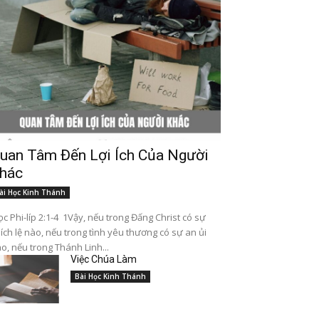
uan Tâm Đến Lợi Ích Của Người
hác
ài Học Kinh Thánh
c Phi-líp 2:1-4 1Vậy, nếu trong Đấng Christ có sự
ích lệ nào, nếu trong tình yêu thương có sự an ủi
o, nếu trong Thánh Linh...
Việc Chúa Làm
Bài Học Kinh Thánh