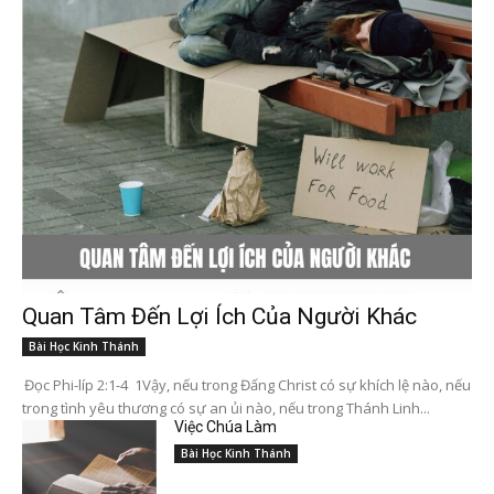
Quan Tâm Đến Lợi Ích Của Người Khác
Bài Học Kinh Thánh
Đọc Phi-líp 2:1-4 1Vậy, nếu trong Đấng Christ có sự khích lệ nào, nếu
trong tình yêu thương có sự an ủi nào, nếu trong Thánh Linh...
Việc Chúa Làm
Bài Học Kinh Thánh