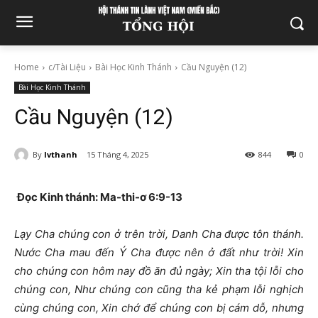
Home
c/Tài Liệu
Bài Học Kinh Thánh
Cầu Nguyện (12)
Bài Học Kinh Thánh
Cầu Nguyện (12)
By
lvthanh
15 Tháng 4, 2025
844
0
Đọc Kinh thánh: Ma-thi-ơ
6:9-13
Lạy Cha chúng con ở trên trời, Danh Cha được tôn thánh.
Nước Cha mau đến Ý Cha được nên ở đất như trời! Xin
cho chúng con hôm nay đồ ăn đủ ngày; Xin tha tội lỗi cho
chúng con, Như chúng con cũng tha kẻ phạm lỗi nghịch
cùng chúng con, Xin chớ để chúng con bị cám dỗ, nhưng