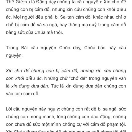
Thế Giê-xu là Đấng dạy chúng ta cầu nguyện: Xin chớ để
chúng con bị cám dỗ, nhưng xin cứu chúng con khỏi điều
ác. Mọi người đều phải bị Sa-tan cám dỗ, khác nhau chỉ ở
chỗ bị cám dỗ và sa ngã
,
hay thắng ma quỷ trong cám dỗ
bằng sức của Chúa mà thôi.
Trong Bài cầu nguyện Chúa dạy, Chúa bảo hãy cầu
nguyện:
Xin chớ để chúng con bị cám dỗ, nhưng xin cứu chúng
con khỏi điều ác
.
Những c
hữ “c
hớ để”
trong nguyên văn
là
xin đừng
đưa
dẫn
. Tức là xin đừng đưa dẫn chúng con
vào cơn cám dỗ.
Lời cầu nguyện này ngụ ý: chúng con rất dễ bị sa ngã, sức
chúng con mong manh, lòng chúng con dao động, chúng
con chưa đủ sức một mình chống cự với cám dỗ phạm tội.
Xin Chúa đừng
đưa dẫn
để chúng con sa ngã phạm tội đối