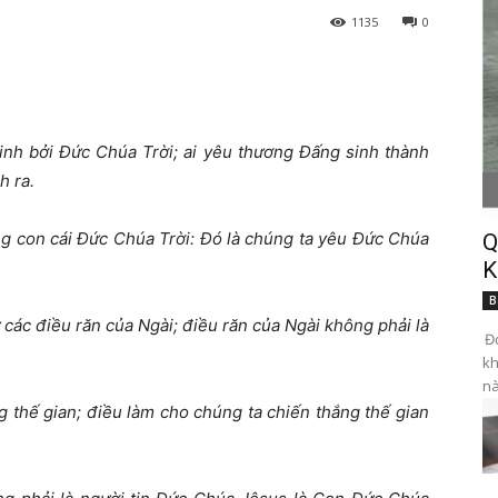
1135
0
sinh bởi Đức Chúa Trời; ai yêu thương Đấng sinh thành
h ra.
ng con cái Đức Chúa Trời: Đó là chúng ta yêu Đức Chúa
Q
K
B
 các điều răn của Ngài; điều răn của Ngài không phải là
Đọ
kh
nà
ng thế gian; điều làm cho chúng ta chiến thắng thế gian