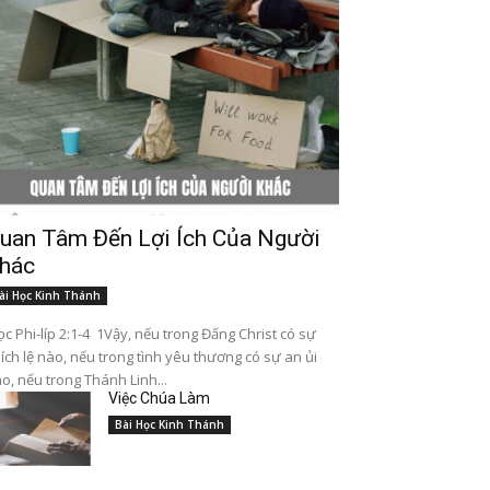
uan Tâm Đến Lợi Ích Của Người
hác
ài Học Kinh Thánh
c Phi-líp 2:1-4 1Vậy, nếu trong Đấng Christ có sự
ích lệ nào, nếu trong tình yêu thương có sự an ủi
o, nếu trong Thánh Linh...
Việc Chúa Làm
Bài Học Kinh Thánh