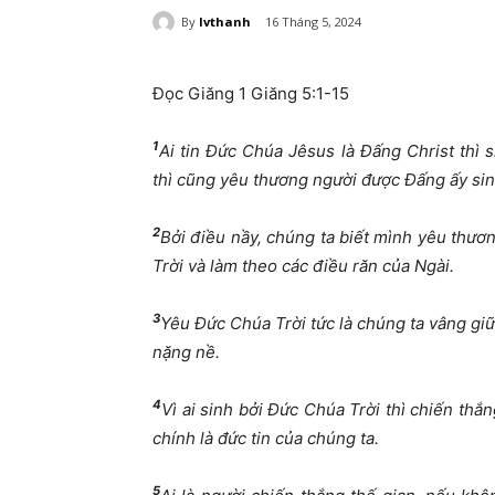
By
lvthanh
16 Tháng 5, 2024
Đọc Giăng 1 Giăng 5:1-15
1
Ai tin Đức Chúa Jêsus là Đấng Christ thì 
thì cũng yêu thương người được Đấng ấy sin
2
Bởi điều nầy, chúng ta biết mình yêu thươ
Trời và làm theo các điều răn của Ngài.
3
Yêu Đức Chúa Trời tức là chúng ta vâng giữ
nặng nề.
4
Vì ai sinh bởi Đức Chúa Trời thì chiến thắ
chính là đức tin của chúng ta.
5