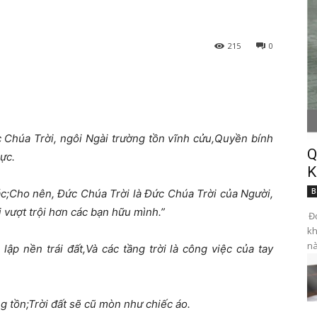
215
0
c Chúa Trời, ngôi Ngài trường tồn vĩnh cửu,Quyền bính
Q
ực.
K
B
ác;Cho nên, Đức Chúa Trời là Đức Chúa Trời của Người,
vượt trội hơn các bạn hữu mình.”
Đọ
kh
nà
lập nền trái đất,Và các tầng trời là công việc của tay
ng tồn;Trời đất sẽ cũ mòn như chiếc áo.