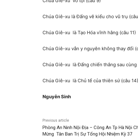
Chúa
Giê-xu
vô tội (câu 9)
Chúa
Giê-xu
là Đấng vẽ kiểu cho vũ trụ (câu
Chúa
Giê-xu
là Tạo Hóa vĩnh hằng (câu 11)
Chúa
Giê-xu
vẫn y nguyên không thay đổi (
Chúa
Giê-xu
là Đấng chiến thắng sau cùng 
Chúa
Giê-xu
là Chủ tể của thiên sứ (câu 14
Nguyễ
n Sinh
Previous article
Phòng An Ninh Nội Địa – Công An Tp Hà Nội C
Mừng Tân Ban Trị Sự Tổng Hội Nhiệm Kỳ 37