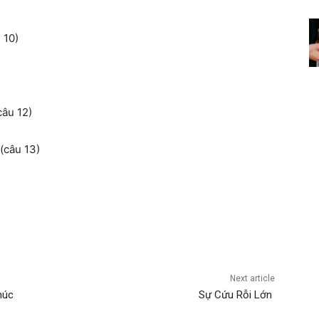
 10)
câu 12)
(câu 13)
)
Next article
húc
Sự Cứu Rỗi Lớn