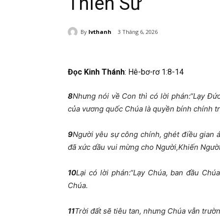
Thiên Sứ
By
lvthanh
3 Tháng 6, 2026
Đọc Kinh Thánh
: Hê-bơ-rơ
1:8-14
8
Nhưng nói về Con thì có lời phán:“Lạy Đứ
của vương quốc Chúa là quyền bính chính tr
9
Người yêu sự công chính, ghét điều gian 
đã xức dầu vui mừng cho Người,Khiến Người 
10
Lại có lời phán:“Lạy Chúa, ban đầu Chúa 
Chúa.
11
Trời đất sẽ tiêu tan, nhưng Chúa vẫn trườ