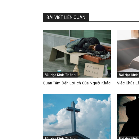
BÀI VIẾT LIÊN QUAN
Bài Học Kinh Thánh
Bài Học Kin
Quan Tâm Đến Lợi Ích Của Người Khác
Việc Chúa 
Bài Học Kinh Thánh
Bài Học Kin