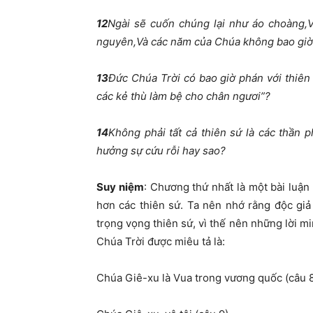
12
Ngài sẽ cuốn chúng lại như áo choàng,
nguyên,Và các năm của Chúa không bao giờ
13
Đức Chúa Trời có bao giờ phán với thiên
các kẻ thù làm bệ cho chân ngươi”?
14
Không phải tất cả thiên sứ là các thần
hưởng sự cứu rỗi hay sao?
Suy ni
ệm
:
Chương thứ nhất là một bài luận 
hơn các thiên sứ. Ta nên nhớ rằng độc giả
trọng vọng thiên sứ, vì thế nên những lời mi
Chúa Trời được miêu tả là:
Chúa
Giê-xu
là Vua trong vương quốc (câu 