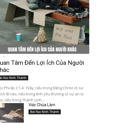
uan Tâm Đến Lợi Ích Của Người
hác
ài Học Kinh Thánh
c Phi-líp 2:1-4 1Vậy, nếu trong Đấng Christ có sự
ích lệ nào, nếu trong tình yêu thương có sự an ủi
o, nếu trong Thánh Linh...
Việc Chúa Làm
Bài Học Kinh Thánh