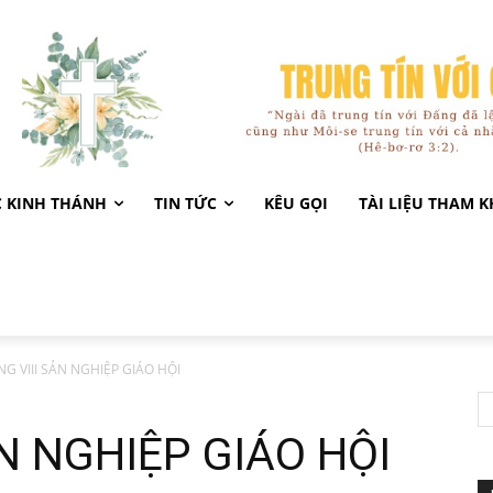
C KINH THÁNH
TIN TỨC
KÊU GỌI
TÀI LIỆU THAM 
 VIII SẢN NGHIỆP GIÁO HỘI
N NGHIỆP GIÁO HỘI