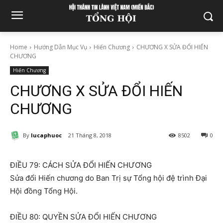
Home
Hướng Dẫn Mục Vụ
Hiến Chương
CHƯƠNG X SỬA ĐỔI HIẾN
CHƯƠNG
Hiến Chương
CHƯƠNG X SỬA ĐỔI HIẾN
CHƯƠNG
By
lucaphuoc
21 Tháng 8, 2018
8502
0
ĐIỀU 79: CÁCH SỬA ĐỔI HIẾN CHƯƠNG
Sửa đổi Hiến chương do Ban Trị sự Tổng hội đệ trình Đại
Hội đồng Tổng Hội.
ĐIỀU 80: QUYỀN SỬA ĐỔI HIẾN CHƯƠNG