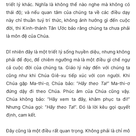
triết lý khác. Nghĩa là không thể nào nghe mà không có
thái độ; và nếu quan tâm của chúng ta về các điều dạy
này chỉ thuần tuý trí thức, không ảnh hưởng gì đến cuộc
đời, thi Kinh-thánh Tân Ước bảo rằng chúng ta chưa phải
là môn đệ của Chúa.
Dĩ nhiên đây là một triết lý sống huyền diệu, nhưng không
phải để đọc, để chiêm ngưỡng mà là một điều gì chế ngự
cả cuộc đời của chúng ta. Giáo lý này đến với chúng ta
cũng như khi Chúa Giê-xu tiếp xúc với con người. Khi
Chúa gặp Ma-thi-ơ, Chúa bảo: “
Hãy theo
T
a!”
Ma-thi-ơ
đứng dậy đi theo Chúa. Phúc âm của Chúa cũng vậy.
Chúa không bảo: “Hãy xem ta đây, khâm phục ta đi!”
Nhưng Chúa gọi: “
Hãy theo
T
a
!”. Đó là lời kêu gọi quyết
định, cam kết.
Đây cũng là một điều rất quan trọng. Không phải là chỉ mô