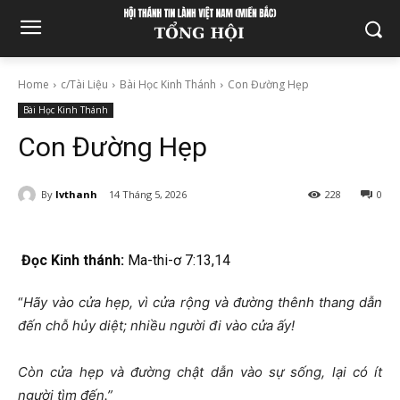
Home
c/Tài Liệu
Bài Học Kinh Thánh
Con Đường Hẹp
Bài Học Kinh Thánh
Con Đường Hẹp
By
lvthanh
14 Tháng 5, 2026
228
0
Đọc Kinh thánh:
Ma-thi-ơ 7:13,14
“
Hãy vào cửa hẹp, vì cửa rộng và đường thênh thang dẫn
đến chỗ hủy diệt; nhiều người đi vào cửa ấy!
Còn cửa hẹp và đường chật dẫn vào sự sống, lại có ít
người tìm đến.”