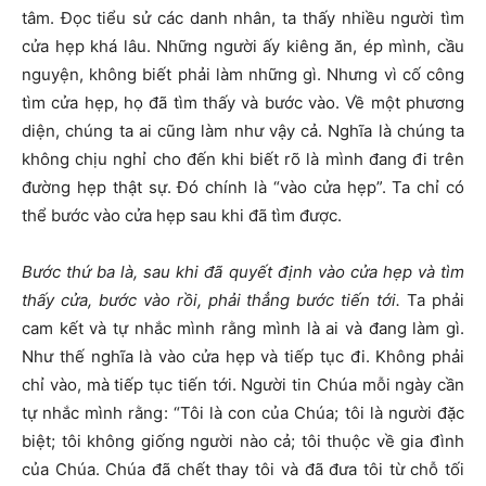
tâm. Đọc tiểu sử các danh nhân, ta thấy nhiều người tìm
cửa hẹp khá lâu. Những người ấy kiêng ăn, ép mình, cầu
nguyện, không biết phải làm những gì. Nhưng vì cố công
tìm cửa hẹp, họ đã tìm thấy và bước vào. Về một phương
diện, chúng ta ai cũng làm như vậy cả. Nghĩa là chúng ta
không chịu nghỉ cho đến khi biết rõ là mình đang đi trên
đường hẹp thật sự. Đó chính là “vào cửa hẹp”. Ta chỉ có
thể bước vào cửa hẹp sau khi đã tìm được.
Bước thứ ba là, sau khi đã quyết định vào cửa hẹp và tìm
thấy cửa, bước vào rồi, phải thẳng bước tiến tới.
Ta phải
cam kết và tự nhắc mình rằng mình là ai và đang làm gì.
Như thế nghĩa là vào cửa hẹp và tiếp tục đi. Không phải
chỉ vào, mà tiếp tục tiến tới. Người tin Chúa mỗi ngày cần
tự nhắc mình rằng: “Tôi là con của Chúa; tôi là người đặc
biệt; tôi không giống người nào cả; tôi thuộc về gia đình
của Chúa. Chúa đã chết thay tôi và đã đưa tôi từ chỗ tối