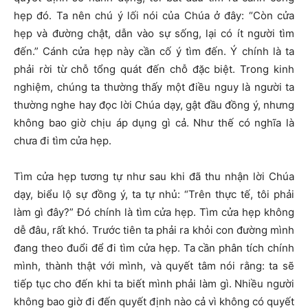
hẹp đó. Ta nên chú ý lối nói của Chúa ở đây: “Còn cửa
hẹp và đường chật, dẫn vào sự sống, lại có ít người tìm
đến.” Cánh cửa hẹp này cần cố ý tìm đến. Ý chính là ta
phải rời từ chỗ tổng quát đến chỗ đặc biệt. Trong kinh
nghiệm, chúng ta thường thấy một điều nguy là người ta
thường nghe hay đọc lời Chúa dạy, gật đầu đồng ý, nhưng
không bao giờ chịu áp dụng gì cả. Như thế có nghĩa là
chưa đi tìm cửa hẹp.
Tìm cửa hẹp tương tự như sau khi đã thu nhận lời Chúa
dạy, biểu lộ sự đồng ý, ta tự nhủ: “Trên thực tế, tôi phải
làm gì đây?” Đó chính là tìm cửa hẹp. Tìm cửa hẹp không
dễ đâu, rất khó. Trước tiên ta phải ra khỏi con đường mình
đang theo đuổi để đi tìm cửa hẹp. Ta cần phân tích chính
mình, thành thật với mình, và quyết tâm nói rằng: ta sẽ
tiếp tục cho đến khi ta biết mình phải làm gì. Nhiều người
không bao giờ đi đến quyết định nào cả vì không có quyết