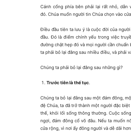
Cánh cổng phía bên phải lại rất nhỏ, dẫn 
đó.
Chúa muốn người tin Chúa chọn vào cửa
Điều đầu tiên ta lưu ý là cuộc đời của ngườ
đầu. Đó là điểm chính yếu trong việc tru
đường chật hẹp đó và mọi người cần chuẩn b
ta phải bỏ lại đằng sau nhiều điều, và phải
Chúng ta phải bỏ lại đằng sau những gì?
Trước tiên là thế tục
.
Chúng ta bỏ lại đằng sau một đám đông, một
đệ Chúa, ta đã trở thành một người đặc biệt
thế, khỏi lối sống thông thường. Cuộc sốn
ngợi, đám đông cổ võ đâu. Nếu ta muốn nổ
cửa rộng, vì nơi ấy đông người và dễ dãi hơ