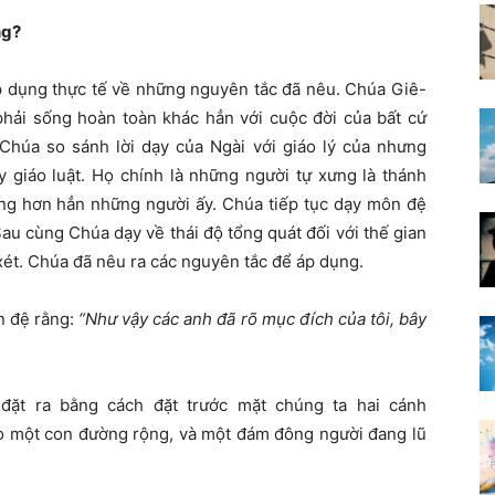
ng?
p dụng thực tế về những nguyên tắc đã nêu. Chúa Giê-
phải sống hoàn toàn khác hẳn với cuộc đời của bất cứ
 Chúa so sánh lời dạy của Ngài với giáo lý của nhưng
y giáo luật. Họ chính là những người tự xưng là thánh
g hơn hẳn những người ấy. Chúa tiếp tục dạy môn đệ
au cùng Chúa dạy về thái độ tổng quát đối với thế gian
 xét. Chúa đã nêu ra các nguyên tắc để áp dụng.
n đệ rằng:
“Như vậy các anh đã rõ mục đích của tôi, bây
 đặt ra bằng cách đặt trước mặt chúng ta hai cánh
ào một con đường rộng, và một đám đông người đang lũ