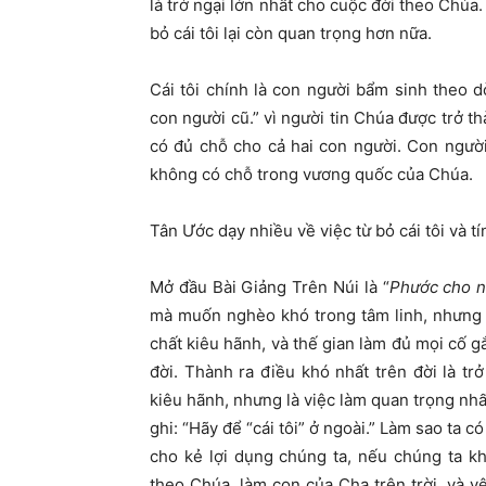
là trở ngại lớn nhất cho cuộc đời theo Chúa.
bỏ cái tôi lại còn quan trọng hơn nữa.
Cái tôi chính là con người bẩm sinh theo 
con người cũ.” vì người tin Chúa được trở t
có đủ chỗ cho cả hai con người. Con người 
không có chỗ trong vương quốc của Chúa.
Tân Ước dạy nhiều về việc từ bỏ cái tôi và t
Mở đầu Bài Giảng Trên Núi là “
Phước cho n
mà muốn nghèo khó trong tâm linh, nhưng n
chất kiêu hãnh, và thế gian làm đủ mọi cố g
đời. Thành ra điều khó nhất trên đời là tr
kiêu hãnh, nhưng là việc làm quan trọng nh
ghi: “Hãy để “cái tôi” ở ngoài.” Làm sao ta
cho kẻ lợi dụng chúng ta, nếu chúng ta k
theo Chúa, làm con của Cha trên trời, và y