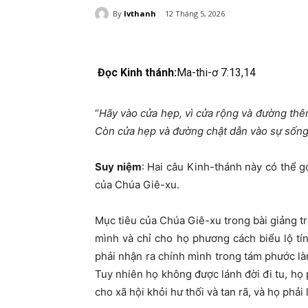
By
lvthanh
12 Tháng 5, 2026
Đọc Kinh thánh:
Ma-thi-ơ 7:13,14
“
Hãy vào cửa hẹp, vì cửa rộng và đường thê
Còn cửa hẹp và đường chật dẫn vào sự sống, l
Suy niệm
:
Hai câu Kinh-thánh này có thể gọ
của Chúa Giê-xu.
Mục tiêu của Chúa Giê-xu trong bài giảng tr
mình và chỉ cho họ phương cách biểu lộ tí
phải nhận ra chính mình trong tám phước làn
Tuy nhiên họ không được lánh đời đi tu, họ
cho xã hội khỏi hư thối và tan rã, và họ phải 