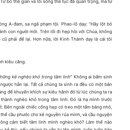
 Từ bỏ thế gian và lối sống thế tục đã quan trọng, mà từ
dòng A-đam, sa ngã phạm tội. Phao-lô dạy: “Hãy lột bỏ
hành con người mới. Trên lối đi hẹp hòi với Chúa, không
cũ phải để lại. Hơn nữa, lời Kinh Thánh dạy là cái tôi
ính kiêu căng.
hững kẻ nghèo khó trong tâm linh
” Không ai bẩm sinh
gược hẳn lại. Tất cả chúng ta sinh ra đều có một bản
ắng để khuyến khích sự kiêu hãnh đó từ lúc chúng ta ra
ở thành nghèo khó trong tâm linh. Đó là hạ mình trước
ất. Bên ngoài chiếc cổng hẹp có treo một tấm bảng nhỏ,
 có thể cầu phước cho kẻ nguyền rủa mình, và cầu nguyện
hông cảm biết tâm linh mình nghèo khó? Làm thế nào
êu kẻ thù, nếu chúng ta vẫn tự lên mình, luôn luôn bào