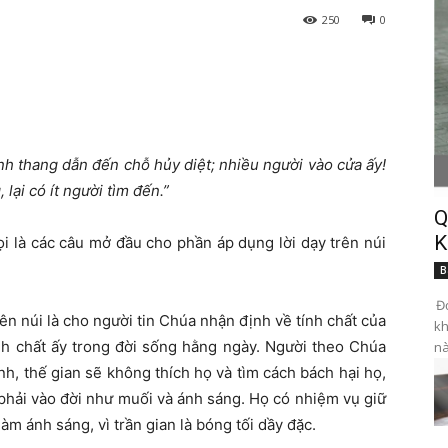
250
0
nh thang dẫn đến chỗ hủy diệt; nhiều người vào cửa ấy!
ại có ít người tìm đến.”
Q
K
i là các câu mở đầu cho phần áp dụng lời dạy trên núi
B
Đọ
ên núi là cho người tin Chúa nhận định về tính chất của
kh
nh chất ấy trong đời sống hằng ngày. Người theo Chúa
nà
h, thế gian sẽ không thích họ và tìm cách bách hại họ,
 phải vào đời như muối và ánh sáng. Họ có nhiệm vụ giữ
làm ánh sáng, vì trần gian là bóng tối dầy đặc.