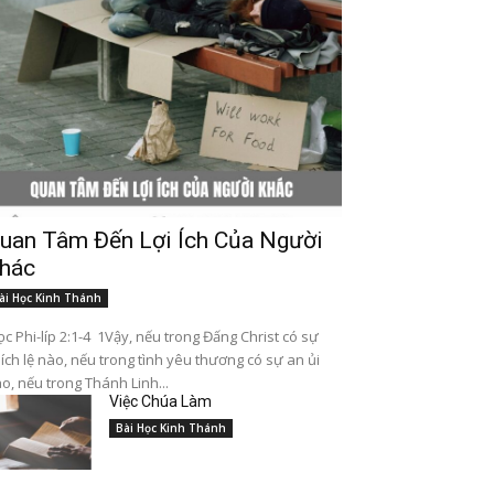
uan Tâm Đến Lợi Ích Của Người
hác
ài Học Kinh Thánh
c Phi-líp 2:1-4 1Vậy, nếu trong Đấng Christ có sự
ích lệ nào, nếu trong tình yêu thương có sự an ủi
o, nếu trong Thánh Linh...
Việc Chúa Làm
Bài Học Kinh Thánh