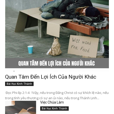
Quan Tâm Đến Lợi Ích Của Người Khác
Bài Học Kinh Thánh
Đọc Phi-líp 2:1-4 1Vậy, nếu trong Đấng Christ có sự khích lệ nào, nếu
trong tình yêu thương có sự an ủi nào, nếu trong Thánh Linh...
Việc Chúa Làm
Bài Học Kinh Thánh