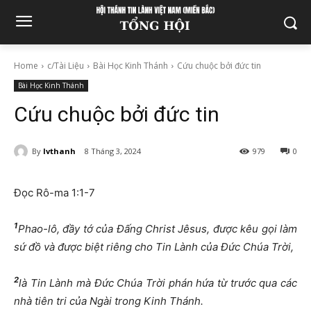
Home
c/Tài Liệu
Bài Học Kinh Thánh
Cứu chuộc bởi đức tin
Bài Học Kinh Thánh
Cứu chuộc bởi đức tin
By
lvthanh
8 Tháng 3, 2024
979
0
Đọc Rô-ma 1:1-7
1
Phao-lô,
đầ
y t
ớ
c
ủ
a
Đấ
ng Christ Jêsus,
đượ
c kêu g
ọ
i làm
s
ứ
đồ
và
đượ
c bi
ệ
t riêng cho Tin Lành c
ủ
a
Đứ
c Chúa Tr
ờ
i,
2
là Tin Lành mà
Đứ
c Chúa Tr
ờ
i phán h
ứ
a t
ừ
tr
ướ
c qua các
nhà tiên tri c
ủ
a Ngài trong Kinh Thánh.