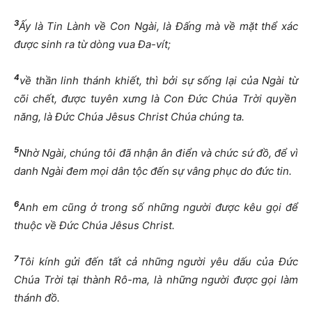
3
Ấ
y là Tin Lành v
ề
Con Ngài, là
Đấ
ng mà v
ề
m
ặ
t th
ể
xác
đượ
c sinh ra t
ừ
dòng vua
Đ
a-vít;
4
v
ề
th
ầ
n linh thánh khi
ế
t, thì b
ở
i s
ự
s
ố
ng l
ạ
i c
ủ
a Ngài t
ừ
cõi ch
ế
t,
đượ
c tuyên x
ư
ng là Con
Đứ
c Chúa Tr
ờ
i quy
ề
n
n
ă
ng, là
Đứ
c Chúa Jêsus Christ Chúa chúng ta.
5
Nh
ờ
Ngài, chúng tôi
đ
ã nh
ậ
n ân
đ
i
ể
n và ch
ứ
c s
ứ
đồ
,
để
vì
danh Ngài
đ
em m
ọ
i dân t
ộ
c
đế
n s
ự
vâng ph
ụ
c do
đứ
c tin.
6
Anh em c
ũ
ng
ở
trong s
ố
nh
ữ
ng ng
ườ
i
đượ
c kêu g
ọ
i
để
thu
ộ
c v
ề
Đứ
c Chúa Jêsus Christ.
7
Tôi kính g
ử
i
đế
n t
ấ
t c
ả
nh
ữ
ng ng
ườ
i yêu d
ấ
u c
ủ
a
Đứ
c
Chúa Tr
ờ
i t
ạ
i thành Rô-ma, là nh
ữ
ng ng
ườ
i
đượ
c g
ọ
i làm
thánh
đồ
.