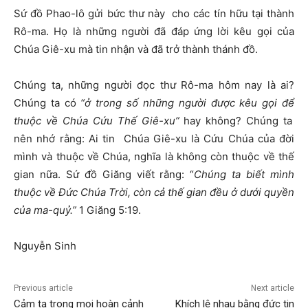
Sứ đồ Phao-lô gửi bức thư này cho các tín hữu tại thành
Rô-ma. Họ là những người đã đáp ứng lời kêu gọi của
Chúa Giê-xu mà tin nhận và đã trở thành thánh đồ.
Chúng ta, những người đọc thư Rô-ma hôm nay là ai?
Chúng ta có
“
ở
trong s
ố
nh
ữ
ng ng
ườ
i
đượ
c kêu g
ọ
i
để
thu
ộ
c v
ề
Chúa C
ứ
u Th
ế
Giê-xu”
hay không? Chúng ta
nên nhớ rằng: Ai tin Chúa Giê-xu là Cứu Chúa của đời
mình và thuộc về Chúa, nghĩa là không còn thuộc về thế
gian nữa. Sứ đồ Giăng viết rằng: “
Chúng ta bi
ế
t mình
thu
ộ
c v
ề
Đứ
c Chúa Tr
ờ
i, còn c
ả
th
ế
gian
đề
u
ở
d
ướ
i quy
ề
n
c
ủ
a ma-qu
ỷ
.”
1 Giăng 5:19.
Nguyễn Sinh
Previous article
Next article
Cảm tạ trong mọi hoàn cảnh
Khích lệ nhau bằng đức tin