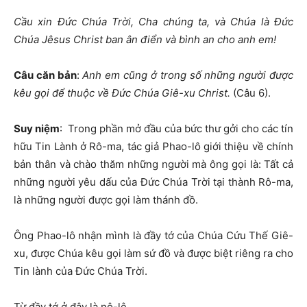
C
ầ
u xin
Đứ
c Chúa Tr
ờ
i, Cha chúng ta, và Chúa là
Đứ
c
Chúa Jêsus Christ ban ân
đ
i
ể
n và bình an cho anh em!
Câu c
ă
n b
ả
n
:
Anh em c
ũ
ng
ở
trong s
ố
nh
ữ
ng ng
ườ
i
đượ
c
kêu g
ọ
i
để
thu
ộ
c v
ề
Đứ
c Chúa Giê-xu Christ.
(Câu 6).
Suy ni
ệ
m
: Trong phần mở đầu của bức thư gởi cho các tín
hữu Tin Lành ở Rô-ma, tác giả Phao-lô giới thiệu về chính
bản thân và chào thăm những người mà ông gọi là: Tất cả
những người yêu dấu của Đức Chúa Trời tại thành Rô-ma,
là những người được gọi làm thánh đồ.
Ông Phao-lô nhận mình là đầy tớ của Chúa Cứu Thế Giê-
xu, được Chúa kêu gọi làm sứ đồ và được biệt riêng ra cho
Tin lành của Đức Chúa Trời.
Từ đầy tớ ở đây là nô-lệ.