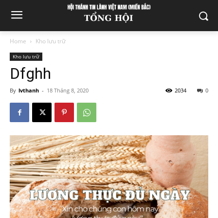
Home
Kho lưu trữ
Kho lưu trữ
Dfghh
By
lvthanh
-
18 Tháng 8, 2020
2034
0