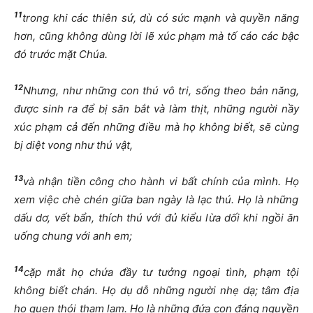
11
trong khi các thiên s
ứ
, dù có s
ứ
c m
ạ
nh và quy
ề
n n
ă
ng
h
ơ
n, c
ũ
ng không dùng l
ờ
i l
ẽ
xúc ph
ạ
m mà t
ố
cáo các b
ậ
c
đ
ó tr
ướ
c m
ặ
t Chúa.
12
Nh
ư
ng, nh
ư
nh
ữ
ng con thú vô tri, s
ố
ng theo b
ả
n n
ă
ng,
đượ
c sinh ra
để
b
ị
s
ă
n b
ắ
t và làm th
ị
t, nh
ữ
ng ng
ườ
i n
ầ
y
xúc ph
ạ
m c
ả
đế
n nh
ữ
ng
đ
i
ề
u mà h
ọ
không bi
ế
t, s
ẽ
cùng
b
ị
di
ệ
t vong nh
ư
thú v
ậ
t,
13
và nh
ậ
n ti
ề
n công cho hành vi b
ấ
t chính c
ủ
a mình. H
ọ
xem vi
ệ
c chè chén gi
ữ
a ban ngày là l
ạ
c thú. H
ọ
là nh
ữ
ng
d
ấ
u d
ơ
, v
ế
t b
ẩ
n, thích thú v
ớ
i
đủ
ki
ể
u l
ừ
a d
ố
i khi ng
ồ
i
ă
n
u
ố
ng chung v
ớ
i anh em;
14
c
ặ
p m
ắ
t h
ọ
ch
ứ
a
đầ
y t
ư
t
ưở
ng ngo
ạ
i tình, ph
ạ
m t
ộ
i
không bi
ế
t chán. H
ọ
d
ụ
d
ỗ
nh
ữ
ng ng
ườ
i nh
ẹ
d
ạ
; tâm
đị
a
h
ọ
quen thói tham lam. H
ọ
là nh
ữ
ng
đứ
a con
đ
áng nguy
ề
n