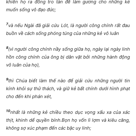
khi
ế
n h
ọ
ra
đố
ng tro tàn
để
làm g
ươ
ng cho nh
ữ
ng k
ẻ
mu
ố
n s
ố
ng vô
đạ
o
đứ
c;
7
và n
ế
u Ngài
đ
ã gi
ả
i c
ứ
u Lót, là ng
ườ
i công chính r
ấ
t
đ
au
bu
ồ
n v
ề
cách s
ố
ng phóng túng c
ủ
a nh
ữ
ng k
ẻ
vô luân
8
(vì ng
ườ
i công chính n
ầ
y s
ố
ng gi
ữ
a h
ọ
, ngày l
ạ
i ngày linh
h
ồ
n công chính c
ủ
a ông b
ị
d
ằ
n v
ặ
t b
ở
i nh
ữ
ng hành
độ
ng
vô luân c
ủ
a h
ọ
),
9
thì Chúa bi
ế
t làm th
ế
nào
để
gi
ả
i c
ứ
u nh
ữ
ng ng
ườ
i tin
kính kh
ỏ
i s
ự
th
ử
thách, và gi
ữ
k
ẻ
b
ấ
t chính d
ướ
i hình ph
ạ
t
cho
đế
n khi phán xét,
10
nh
ấ
t là nh
ữ
ng k
ẻ
chi
ề
u theo d
ụ
c v
ọ
ng x
ấ
u xa c
ủ
a xác
th
ị
t, khinh d
ể
quy
ề
n bính.B
ọ
n h
ọ
v
ố
n lì l
ợ
m và kiêu c
ă
ng,
không s
ợ
xúc ph
ạ
m
đế
n các b
ậ
c uy linh;