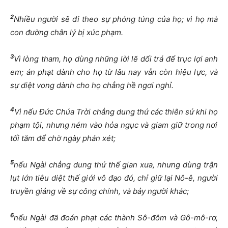
2
Nhi
ề
u ng
ườ
i s
ẽ
đ
i theo s
ự
phóng túng c
ủ
a h
ọ
; vì h
ọ
mà
con
đườ
ng chân lý b
ị
xúc ph
ạ
m.
3
Vì lòng tham, h
ọ
dùng nh
ữ
ng l
ờ
i l
ẽ
d
ố
i trá
để
tr
ụ
c l
ợ
i anh
em; án ph
ạ
t dành cho h
ọ
t
ừ
lâu nay v
ẫ
n còn hi
ệ
u l
ự
c, và
s
ự
di
ệ
t vong dành cho h
ọ
ch
ẳ
ng h
ề
ng
ơ
i ngh
ỉ
.
4
Vì n
ế
u
Đứ
c Chúa Tr
ờ
i ch
ẳ
ng dung th
ứ
các thiên s
ứ
khi h
ọ
ph
ạ
m t
ộ
i, nh
ư
ng ném vào h
ỏ
a ng
ụ
c và giam gi
ữ
trong n
ơ
i
t
ố
i t
ă
m
để
ch
ờ
ngày phán xét;
5
n
ế
u Ngài ch
ẳ
ng dung th
ứ
th
ế
gian x
ư
a, nh
ư
ng dùng tr
ậ
n
l
ụ
t l
ớ
n tiêu di
ệ
t th
ế
gi
ớ
i vô
đạ
o
đ
ó, ch
ỉ
gi
ữ
l
ạ
i Nô-ê, ng
ườ
i
truy
ề
n gi
ả
ng v
ề
s
ự
công chính, và b
ả
y ng
ườ
i khác;
6
n
ế
u Ngài
đ
ã
đ
oán ph
ạ
t các thành Sô-
đ
ôm và Gô-mô-r
ơ
,