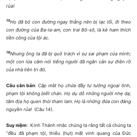
r
ủ
a!
15
H
ọ
đ
ã b
ỏ
con
đườ
ng ngay th
ẳ
ng nên b
ị
l
ạ
c l
ố
i,
đ
i theo
con
đườ
ng c
ủ
a Ba-la-am, con trai Bô-sô, là k
ẻ
ham thích
ti
ề
n công c
ủ
a t
ộ
i ác.
16
Nh
ư
ng ông ta
đ
ã b
ị
qu
ở
trách vì s
ự
sai ph
ạ
m c
ủ
a mình;
m
ộ
t con l
ừ
a câm nói ti
ế
ng ng
ườ
i
đ
ã ng
ă
n c
ả
n s
ự
đ
iên r
ồ
c
ủ
a nhà tiên tri
đ
ó.
Câu c
ă
n b
ả
n
:
C
ặ
p m
ắ
t h
ọ
ch
ứ
a
đầ
y t
ư
t
ưở
ng ngo
ạ
i tình,
ph
ạ
m t
ộ
i không bi
ế
t chán. H
ọ
d
ụ
d
ỗ
nh
ữ
ng ng
ườ
i nh
ẹ
d
ạ
;
tâm
đị
a h
ọ
quen thói tham lam. H
ọ
là nh
ữ
ng
đứ
a con
đ
áng
nguy
ề
n r
ủ
a
! (Câu 14).
Suy ni
ệ
m
: Kinh Thánh nhắc chúng ta rằng tất cả chúng ta
“đều đã phạm tội, thiếu (hụt) mất vinh quang của Đức