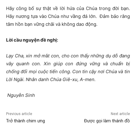
Hãy công bố sự thật về lời hứa của Chúa trong đời bạn.
Hãy nương tựa vào Chúa như vầng đá lớn. Đảm bảo rằng
tâm hồn bạn vững chãi và không dao động.
L
ờ
i c
ầ
u nguy
ệ
n
đề
ngh
ị
:
L
ạ
y Cha, xin m
ở
m
ắ
t con, cho con th
ấ
y nh
ữ
ng d
ụ
d
ỗ
đ
ang
vây quanh con. Xin giúp con
đứ
ng v
ữ
ng và chu
ẩ
n b
ị
ch
ố
ng
đố
i m
ọ
i cu
ộ
c ti
ế
n công. Con tin c
ậ
y n
ơ
i Chúa và tin
L
ờ
i Ngài. Nhân danh Chúa Giê-xu, A-men.
Nguyễn Sinh
Previous article
Next article
Trở thành chim ưng
Được gọi làm thánh đồ