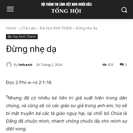
Home
c/Tài Liệu
Bài Học Kinh Thánh
Đừng nhẹ dạ
Bài Học Kinh Thánh
Đừng nhẹ dạ
By
lvthanh
29 Tháng 2, 2024
833
0
Đọc 2 Phi-e-rơ 2:1-16
1
Nh
ư
ng
đ
ã có nhi
ề
u k
ẻ
tiên tri gi
ả
xu
ấ
t hi
ệ
n trong dân
chúng, và c
ũ
ng s
ẽ
có các giáo s
ư
gi
ả
trong anh em; h
ọ
s
ẽ
bí m
ậ
t truy
ề
n bá các tà giáo nguy h
ạ
i, l
ạ
i ch
ố
i b
ỏ
Chúa là
Đấ
ng
đ
ã chu
ộ
c mình, nhanh chóng chu
ố
c l
ấ
y cho mình s
ự
di
ệ
t vong.