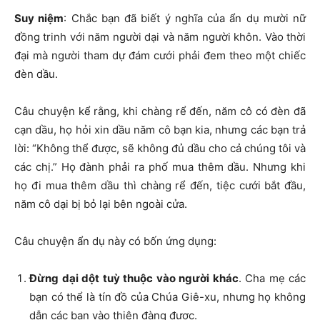
Suy niệm
: Chắc bạn đã biết ý nghĩa của ẩn dụ mười nữ
đồng trinh với năm người dại và năm người khôn. Vào thời
đại mà người tham dự đám cưới phải đem theo một chiếc
đèn dầu.
Câu chuyện kể rằng, khi chàng rể đến, năm cô có đèn đã
cạn dầu, họ hỏi xin dầu năm cô bạn kia, nhưng các bạn trả
lời: “Không thể được, sẽ không đủ dầu cho cả chúng tôi và
các chị.” Họ đành phải ra phố mua thêm dầu. Nhưng khi
họ đi mua thêm dầu thì chàng rể đến, tiệc cưới bắt đầu,
năm cô dại bị bỏ lại bên ngoài cửa.
Câu chuyện ẩn dụ này có bốn ứng dụng:
Đừng dại dột tuỳ thuộc vào người khác
. Cha mẹ các
bạn có thể là tín đồ của Chúa Giê-xu, nhưng họ không
dẫn các bạn vào thiên đàng được.