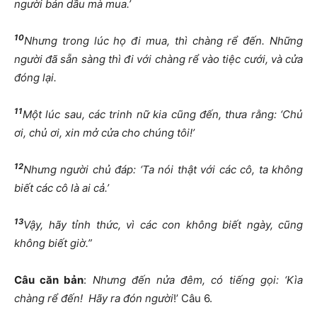
người bán dầu mà mua.’
10
Nhưng trong lúc họ đi mua, thì chàng rể đến. Những
người đã sẵn sàng thì đi với chàng rể vào tiệc cưới, và cửa
đóng lại.
11
Một lúc sau, các trinh nữ kia cũng đến, thưa rằng: ‘Chủ
ơi, chủ ơi, xin mở cửa cho chúng tôi!’
12
Nhưng người chủ đáp: ‘Ta nói thật với các cô, ta không
biết các cô là ai cả.’
13
Vậy, hãy tỉnh thức, vì các con không biết ngày, cũng
không biết giờ.”
Câu căn bản
:
Nhưng đến nửa đêm, có tiếng gọi: ‘Kìa
chàng rể đến!
Hãy ra đón người
!’ Câu 6.