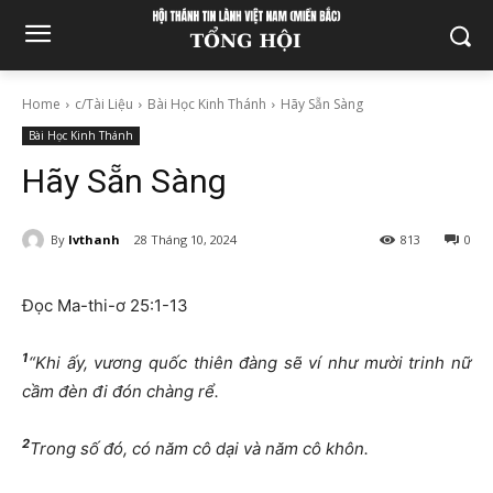
Home
c/Tài Liệu
Bài Học Kinh Thánh
Hãy Sẵn Sàng
Bài Học Kinh Thánh
Hãy Sẵn Sàng
By
lvthanh
28 Tháng 10, 2024
813
0
Đọc Ma-thi-ơ 25:1-13
1
“Khi ấy, vương quốc thiên đàng sẽ ví như mười trinh nữ
cầm đèn đi đón chàng rể.
2
Trong số đó, có năm cô dại và năm cô khôn.