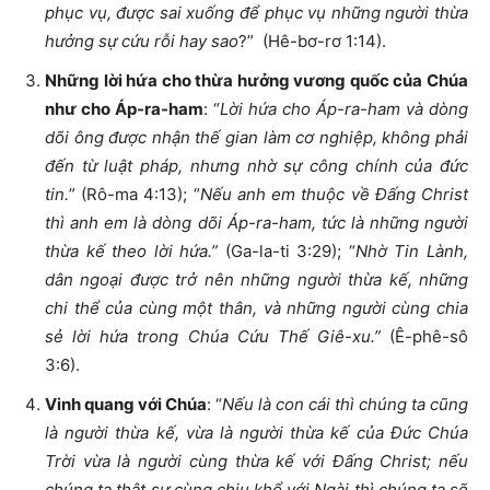
phục vụ, được sai xuống để phục vụ những người thừa
hưởng sự cứu rỗi hay sao
?” (Hê-bơ-rơ 1:14).
Những lời hứa cho thừa hưởng vương quốc của Chúa
như cho Áp-ra-ham
: “
Lời hứa cho Áp-ra-ham và dòng
dõi ông được nhận thế gian làm cơ nghiệp, không phải
đến từ luật pháp, nhưng nhờ sự công chính của đức
tin.
” (Rô-ma 4:13); “
Nếu anh em thuộc về Đấng Christ
thì anh em là dòng dõi Áp-ra-ham, tức là những người
thừa kế theo lời hứa.”
(Ga-la-ti 3:29); “
Nhờ Tin Lành,
dân ngoại được trở nên những người thừa kế, những
chi thể của cùng một thân, và những người cùng chia
sẻ lời hứa trong Chúa Cứu Thế Giê-xu.”
(Ê-phê-sô
3:6).
Vinh quang với Chúa
: “
Nếu là con cái thì chúng ta cũng
là người thừa kế, vừa là người thừa kế của Đức Chúa
Trời vừa là người cùng thừa kế với Đấng Christ; nếu
chúng ta thật sự cùng chịu khổ với Ngài thì chúng ta sẽ