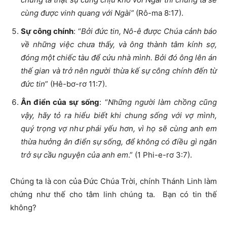
cùng được vinh quang với Ngài”
(Rô-ma 8:17).
Sự công chính
: “
Bởi đức tin, Nô-ê được Chúa cảnh báo
về những việc chưa thấy, và ông thành tâm kính sợ,
đóng một chiếc tàu để cứu nhà mình. Bởi đó ông lên án
thế gian và trở nên người thừa kế sự công chính đến từ
đức tin
” (Hê-bơ-rơ 11:7).
Ân điển của sự sống
: “
Những người làm chồng cũng
vậy, hãy tỏ ra hiểu biết khi chung sống với vợ mình,
quý trọng vợ như phái yếu hơn, vì họ sẽ cùng anh em
thừa hưởng ân điển sự sống, để không có điều gì ngăn
trở sự cầu nguyện của anh em
.” (1 Phi-e-rơ 3:7).
Chúng ta là con của Đức Chúa Trời, chính Thánh Linh làm
chứng như thế cho tâm linh chúng ta. Bạn có tin thế
không?