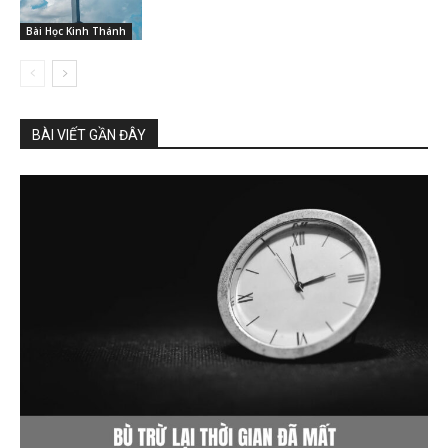
Bài Học Kinh Thánh
BÀI VIẾT GẦN ĐÂY