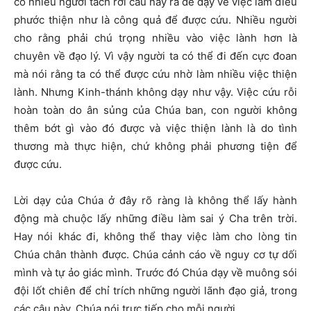
có nhiều người tách rời câu này ra để dạy về việc làm điều
phước thiện như là công quả để được cứu. Nhiều người
cho rằng phải chú trọng nhiều vào việc lành hơn là
chuyên về đạo lý. Vì vậy người ta có thể đi đến cực đoan
mà nói rằng ta có thể được cứu nhờ làm nhiều việc thiện
lành. Nhưng Kinh-thánh không dạy như vậy. Việc cứu rỗi
hoàn toàn do ân sủng của Chúa ban, con người không
thêm bớt gì vào đó được và việc thiện lành là do tình
thương mà thực hiện, chứ không phải phương tiện để
được cứu.
Lời dạy của Chúa ở đây rõ ràng là không thể lấy hành
động mà chuộc lấy những điều làm sai ý Cha trên trời.
Hay nói khác đi, không thể thay việc làm cho lòng tin
Chúa chân thành được. Chúa cảnh cáo về nguy cơ tự dối
mình và tự ảo giác mình. Trước đó Chúa dạy về muông sói
đội lốt chiên để chỉ trích những người lãnh đạo giả, trong
các câu này, Chúa nói trực tiếp cho mỗi người.