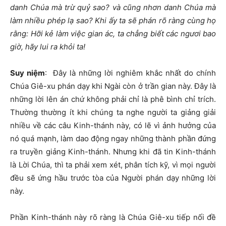
danh Chúa mà trừ quỷ sao? và cũng nhơn danh Chúa mà
làm nhiều phép lạ sao? Khi ấy ta sẽ phán rõ ràng cùng họ
rằng: Hỡi kẻ làm việc gian ác, ta chẳng biết các ngươi bao
giờ, hãy lui ra khỏi ta!
Suy niệm
:
Đây là những lời nghiêm khắc nhất do chính
Chúa Giê-xu phán dạy khi Ngài còn ở trần gian này. Đây là
những lời lên án chứ không phải chỉ là phê bình chỉ trích.
Thường thường ít khi chúng ta nghe người ta giảng giải
nhiều về các câu Kinh-thánh này, có lẽ vì ảnh hưởng của
nó quá mạnh, làm dao động ngay những thành phần đứng
ra truyền giảng Kinh-thánh. Nhưng khi đã tin Kinh-thánh
là Lời Chúa, thì ta phải xem xét, phân tích kỹ, vì mọi người
đều sẽ ứng hầu trước tòa của Người phán dạy những lời
này.
Phần Kinh-thánh này rõ ràng là Chúa Giê-xu tiếp nối đề