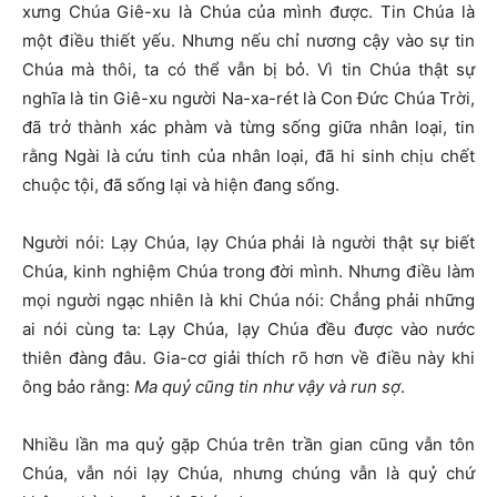
xưng Chúa Giê-xu là Chúa của mình được. Tin Chúa là
một điều thiết yếu. Nhưng nếu chỉ nương cậy vào sự tin
Chúa mà thôi, ta có thể vẫn bị bỏ. Vì tin Chúa thật sự
nghĩa là tin Giê-xu người Na-xa-rét là Con Đức Chúa Trời,
đã trở thành xác phàm và từng sống giữa nhân loại, tin
rằng Ngài là cứu tinh của nhân loại, đã hi sinh chịu chết
chuộc tội, đã sống lại và hiện đang sống.
Người nói: Lạy Chúa, lạy Chúa phải là người thật sự biết
Chúa, kinh nghiệm Chúa trong đời mình. Nhưng điều làm
mọi người ngạc nhiên là khi Chúa nói: Chẳng phải những
ai nói cùng ta: Lạy Chúa, lạy Chúa đều được vào nước
thiên đàng đâu. Gia-cơ giải thích rõ hơn về điều này khi
ông bảo rằng:
Ma quỷ cũng tin như vậy và run sợ
.
Nhiều lần ma quỷ gặp Chúa trên trần gian cũng vẫn tôn
Chúa, vẫn nói lạy Chúa, nhưng chúng vẫn là quỷ chứ