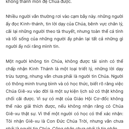
không thành môn đệ Chúa được.
Nhiều người vẫn thường rơi vào cạm bẫy này. những người
ấy đọc Kinh-thánh, tin lời dạy của Chúa, bênh vực chân lý,
cãi lại những người theo tà thuyết, nhưng toàn thể cá tính
và lối sống của những người ấy phản lại tất cả những gì
người ấy nói rằng mình tin.
Một người không tin Chúa, không được tái sinh có thể
chấp nhận Kinh Thánh là một loại triết lý, những lời dạy
trừu tượng, nhưng vẫn chưa phải là người tin Chúa. Người
có thông minh trung bình và có học thức, biết rõ rằng việc
Chúa Giê-xu vào đời là một sự kiện lịch sử có thật không
chối cãi được. Vì sự có mặt của Giáo Hội Cơ-đốc không
thể nào giải thích được, nếu không nhận rằng có Chúa
Giê-xu thật sự. Vì thế một người có học có thể xác nhận:
Tôi nhận Giê-xu là Con Đức Chúa Trời, nhưng vẫn chưa
phải là người tin Chúa.
Công nhận chưa phải là tin nhận
.