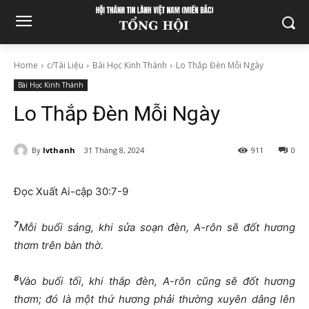
Home
c/Tài Liệu
Bài Học Kinh Thánh
Lo Thắp Đèn Mỗi Ngày
Bài Học Kinh Thánh
Lo Thắp Đèn Mỗi Ngày
By
lvthanh
31 Tháng 8, 2024
911
0
Đọc Xuất Ai-cập 30:7-9
7
Mỗi buổi sáng, khi sửa soạn đèn, A-rôn sẽ đốt hương
thơm trên bàn thờ.
8
Vào buổi tối, khi thắp đèn, A-rôn cũng sẽ đốt hương
thơm; đó là một thứ hương phải thường xuyên dâng lên