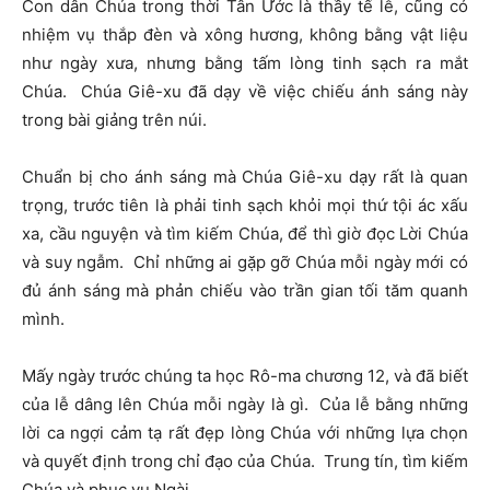
Con dân Chúa trong thời Tân Ước là thầy tế lễ, cũng có
nhiệm vụ thắp đèn và xông hương, không bằng vật liệu
như ngày xưa, nhưng bằng tấm lòng tinh sạch ra mắt
Chúa. Chúa Giê-xu đã dạy về việc chiếu ánh sáng này
trong bài giảng trên núi.
Chuẩn bị cho ánh sáng mà Chúa Giê-xu dạy rất là quan
trọng, trước tiên là phải tinh sạch khỏi mọi thứ tội ác xấu
xa, cầu nguyện và tìm kiếm Chúa, để thì giờ đọc Lời Chúa
và suy ngẫm. Chỉ những ai gặp gỡ Chúa mỗi ngày mới có
đủ ánh sáng mà phản chiếu vào trần gian tối tăm quanh
mình.
Mấy ngày trước chúng ta học Rô-ma chương 12, và đã biết
của lễ dâng lên Chúa mỗi ngày là gì. Của lễ bằng những
lời ca ngợi cảm tạ rất đẹp lòng Chúa với những lựa chọn
và quyết định trong chỉ đạo của Chúa. Trung tín, tìm kiếm
Chúa và phục vụ Ngài.